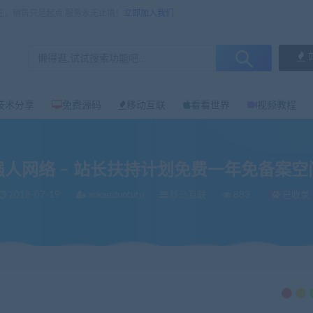
任，销售只是起点 服务永无止境！
立即加入我们
技术分享
免费源码
移动互联
看看世界
视频教程
强人网络 – 站长扶持计划免费一年免备案空
2018-07-19
xiaoerduotutu
移动互联
883
已收录
计划免费一年免备案空间