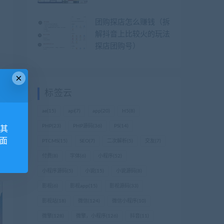
团购探店怎么赚钱（拆
解抖音上比较火的玩法
探店团购号）
×
标签云
篇
ae
(15)
api
(7)
app
(20)
H5
(8)
P
PHP
(23)
PHP源码
(36)
PS
(14)
,其
外面
PTCMS
(15)
SEO
(7)
二次解析
(5)
交友
(7)
付费
(8)
字体
(6)
小程序
(52)
小程序源码
(5)
小说
(15)
小说源码
(8)
影视
(6)
影视app
(15)
影视源码
(33)
影视站
(18)
微信
(124)
微信小程序
(10)
微擎
(128)
微擎，小程序
(126)
抖音
(11)