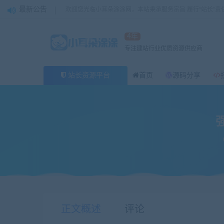
最新公告
欢迎您光临小耳朵涂涂网，本站秉承服务宗旨 履行“站长”责
4年
专注建站行业优质资源供应商
站长资源平台
首页
源码分享
当前位置：
小耳朵涂涂官网
移动互联
强人网络 – 站长扶持
>
>
正文概述
评论