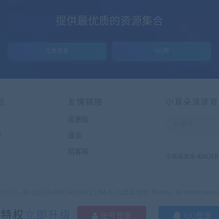
提供最优质的资源集合
立即查看
QQ群
航
友情链接
小耳朵涂涂官
逛惠街
群
音涂
陌客网
小耳朵涂涂-XIAOER
UTU - BLOG.GUANGHUIJIE.COM & 小耳朵涂涂 Theme. All rights reser
多特权
立即升级
账号登录
QQ登录