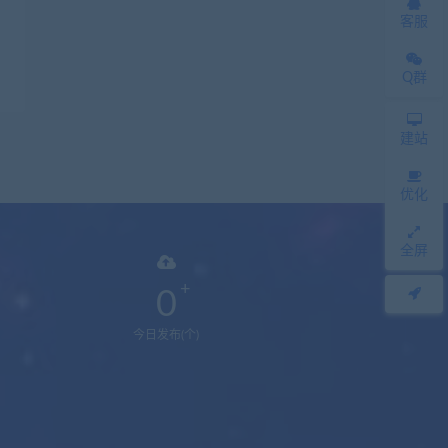
客服
Q群
建站
优化
全屏
0
今日发布(个)