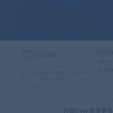
本站导
开通VIP
小耳朵涂涂是一家专门做精品素材的网站，
加入QQ
网站以网站源码、网站模板、网页特效为主
要内容，以“共享创造价值”为理念，以“尊重
原创”为准则
© 2017-2021 XIAOERDUOT
升级SVIP尊享更