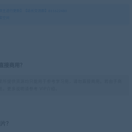
主进行更新】【站长交流群】811622480
案空间
否直接商用？
里所提供资源均只能用于参考学习用，请勿直接商用。若由于商
。更多说明请参考 VIP介绍。
图片？