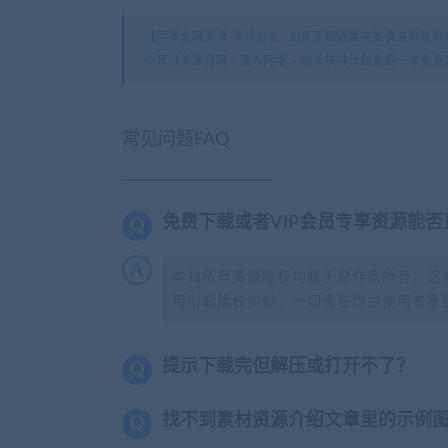
【网罗全网资讯-资讯必达--如果下载链接失效请进群联系群
小耳朵涂涂官网
»
强人网络 – 站长扶持计划免费一年免备
常见问题FAQ
免费下载或者VIP会员专享资源能
本站所有资源版权均属于原作者所有，这
用引起版权纠纷，一切责任均由使用者承担
提示下载完但解压或打开不了？
找不到素材资源介绍文章里的示例