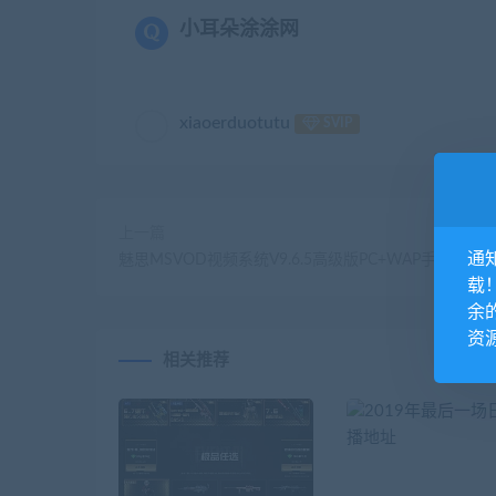
小耳朵涂涂网
xiaoerduotutu
SVIP
上一篇
通
魅思MSVOD视频系统V9.6.5高级版PC+WAP手机端源
载
余
资
相关推荐