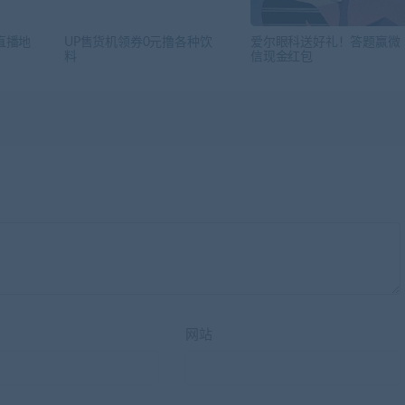
直播地
UP售货机领券0元撸各种饮
爱尔眼科送好礼！答题赢微
料
信现金红包
网站