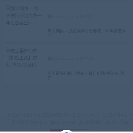
xiaoerduotutu
移动互联
强人网络 – 站长扶持计划免费一年免备案空
间
xiaoerduotutu
移动互联
史上最好用的【扒站工具】仿站-扒站-扒源
码
© 2017-2021 XIAOERDUOTUTU - BLOG.GUANGHUIJIE.COM & 小
耳朵涂涂 Theme. All rights reserved
XML地图
|
站长导航