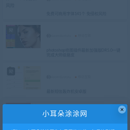
免费可商用字体141个 免侵权风险
xiaoerduotutu
移动互联
photoshop修图插件最新加强版DR5.0一键
完成大师级磨皮
xiaoerduotutu
移动互联
最新短信轰炸机安卓版
×
小耳朵涂涂网
xiaoerduotutu
移动互联
免费广告位招租（免费上广告）