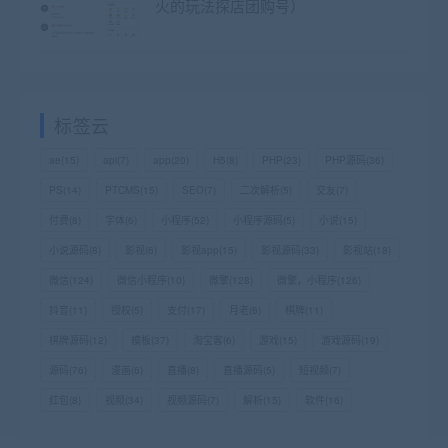
火的玩法探店团购号）
标签云
ae
(15)
api
(7)
app
(20)
H5
(8)
PHP
(23)
PHP源码
(36)
PS
(14)
PTCMS
(15)
SEO
(7)
二次解析
(5)
交友
(7)
付费
(8)
字体
(6)
小程序
(52)
小程序源码
(5)
小说
(15)
小说源码
(8)
影视
(6)
影视app
(15)
影视源码
(33)
影视站
(18)
微信
(124)
微信小程序
(10)
微擎
(128)
微擎，小程序
(126)
抖音
(11)
授权
(5)
支付
(17)
月老
(6)
棋牌
(11)
棋牌源码
(12)
模板
(37)
淘宝客
(6)
游戏
(15)
游戏源码
(19)
源码
(76)
漫画
(6)
直播
(8)
直播源码
(5)
短视频
(7)
红包
(8)
视频
(34)
视频源码
(7)
解析
(15)
软件
(16)