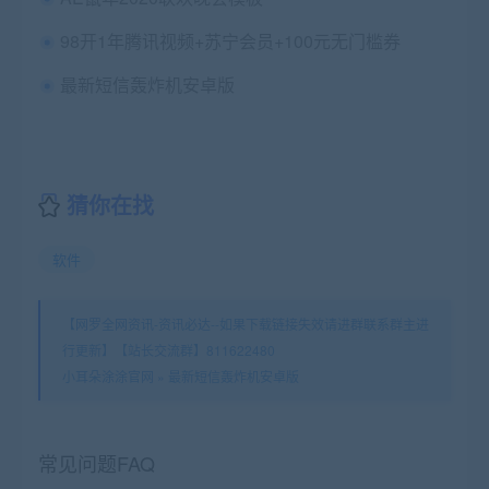
98开1年腾讯视频+苏宁会员+100元无门槛券
最新短信轰炸机安卓版
猜你在找
软件
【网罗全网资讯-资讯必达--如果下载链接失效请进群联系群主进
行更新】【站长交流群】811622480
小耳朵涂涂官网
»
最新短信轰炸机安卓版
常见问题FAQ