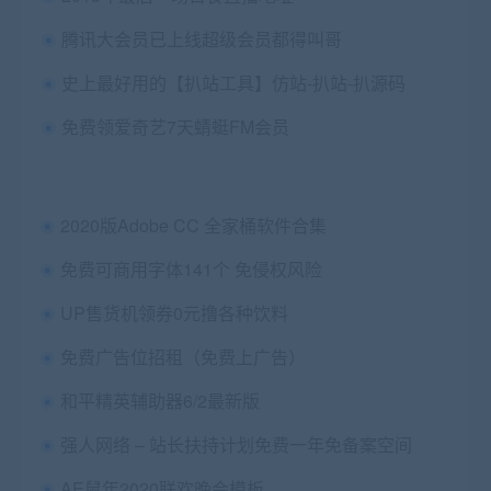
腾讯大会员已上线超级会员都得叫哥
史上最好用的【扒站工具】仿站-扒站-扒源码
免费领爱奇艺7天蜻蜓FM会员
2020版Adobe CC 全家桶软件合集
免费可商用字体141个 免侵权风险
UP售货机领券0元撸各种饮料
免费广告位招租（免费上广告）
和平精英辅助器6/2最新版
强人网络 – 站长扶持计划免费一年免备案空间
AE鼠年2020联欢晚会模板