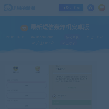
欢迎您光临小耳朵涂涂网，本站秉承服务宗旨 履行“站长”责任，销售只是起点 服
登录 / 注册
当前位置：
小耳朵涂涂官网
移动互联
最新短信轰炸机安卓版
>
>
最新短信轰炸机安卓版
2019-07-19
xiaoerduotutu
移动互联
已售12次
关注1.01K次
已收录