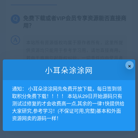
免费下载或者VIP会员专享资源能否直接商
用？
本站所有资源版权均属于原作者所有，这里所提
供资源均只能用于参考学习用，请勿直接商用。
若由于商用引起版权纠纷，一切责任均由使用者
×
承担。更多说明请参考 VIP介绍。
小耳朵涂涂网
提示下载完但解压或打开不了？
通知： 小耳朵涂涂网先免费开放下载，每日签到领
取积分免费下载！！！！ 本站从29日开始源码只有
找不到素材资源介绍文章里的示例图片？
测试过修复的才会收费高一点,其余的一律1快提供给
大家研究,参考学习！(不保证可用,完整)基本和外面
资源网卖的源码一样！
小耳朵涂涂网