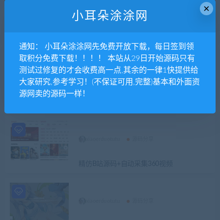
×
xiaoerduotutu
源码分享
小耳朵涂涂网
Z-BlogPHP海盗导航主题模板zblog5_nav
通知： 小耳朵涂涂网先免费开放下载，每日签到领
取积分免费下载！！！！ 本站从29日开始源码只有
测试过修复的才会收费高一点,其余的一律1快提供给
xiaoerduotutu
源码分享
大家研究,参考学习！(不保证可用,完整)基本和外面资
源网卖的源码一样！
微信云之道知识付费小程序+pc+h5 3个版本
同步
xiaoerduotutu
源码分享
精仿B站源码+自动采集360视频
xiaoerduotutu
源码分享