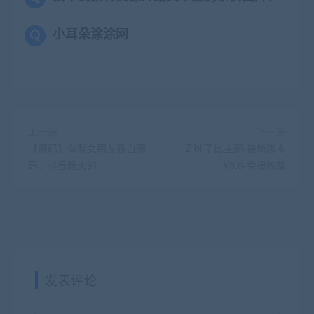
小耳朵涂涂网
上一篇
下一篇
【源码】做我女朋友表白源
Zibll子比主题-最新版本
码，抖音超火的
V5.6-免授权版
发表评论