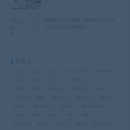
团购探店怎么赚钱（拆解抖音上比较
火的玩法探店团购号）
标签云
ae
(15)
api
(7)
app
(20)
H5
(8)
PHP
(23)
PHP源码
(36)
PS
(14)
PTCMS
(15)
SEO
(7)
二次解析
(5)
交友
(7)
付费
(8)
字体
(6)
小程序
(52)
小程序源码
(5)
小说
(15)
小说源码
(8)
影视
(6)
影视app
(15)
影视源码
(33)
影视站
(18)
微信
(124)
微信小程序
(10)
微擎
(128)
微擎，小程序
(126)
抖音
(11)
授权
(5)
支付
(17)
月老
(6)
棋牌
(11)
棋牌源码
(12)
模板
(37)
淘宝客
(6)
游戏
(15)
游戏源码
(19)