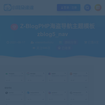
欢迎您光临小耳朵涂涂网，本站秉承服务宗旨 履行“站长”责任，销售只是起点 服
登录 / 注册
当前位置：
小耳朵涂涂官网
源码分享
Z-BlogPHP海盗导航主题模板zblog5_
>
>
Z-BlogPHP海盗导航主题模板
zblog5_nav
2021-09-17
xiaoerduotutu
源码分享
已售0次
关注586次
已收录