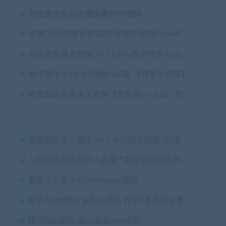
在线聚合全网直播采集PHP源码
苹果CMS仿麻豆影视/麻豆视频/影视H5+APP系统/MDYS08
分享红包暴力营销 V11.9.57+商户插件V2.3.13全开源解密版 【微擎模块】
柚子黑卡 V3.8.9全插件+前端 【微擎小程序】
螃蟹超级投票永久更新【更新至V1.6.6】 专业的投票赚钱系统
滴滴顺风车小程序 V1.1.9 小程序前端+后端 【微擎小程序】
人脉社群系统源码人脉推广裂变源码群发布源码下载
最新个人发卡网Thinkphp5源码
知更鸟MM图片采集站源码 自带7条有效采集规则 WordPress内核-小耳朵涂涂网
精仿B站源码+自动采集360视频