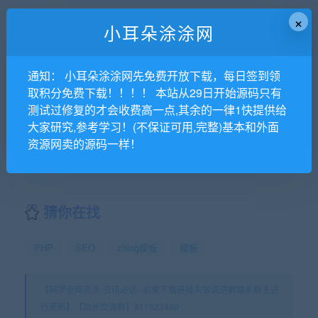
×
[首发]最新米酷CMS内部修复版-修复各种bug
小耳朵涂涂网
塔罗牌占卜爱情塔罗牌源码 星座算命感情财运测算源码 PHP独立后台
通知： 小耳朵涂涂网先免费开放下载，每日签到领
霸屏天下微信朋友圈任务分享自动挂机赚钱APP完整版源码 霸屏天下微信朋友圈任务分享自动挂机赚钱APP完整版源码
取积分免费下载！！！！ 本站从29日开始源码只有
某影视纯PHP破解版
测试过修复的才会收费高一点,其余的一律1快提供给
大家研究,参考学习！(不保证可用,完整)基本和外面
美容美发营销版小程序 【更新至V2.0.1版本】 小程序前端+后端 微擎微赞通用功能
资源网卖的源码一样！
猜你在找
PHP
SEO
zblog模板
模板
【网罗全网资讯-资讯必达--如果下载链接失效请进群联系群主进
行更新】【站长交流群】811622480