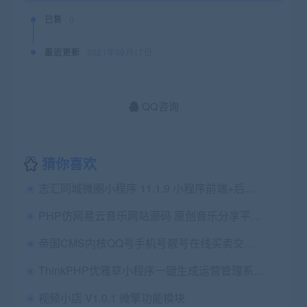
已售
0
最近更新
2021年09月17日
QQ咨询
猜你喜欢
志汇同城微圈小程序 11.1.9 小程序前端+后端 修复拼团支付问题 微擎模块
PHP仿网易云音乐网站源码 原创音乐分享平台源码
帝国CMS内核QQ号手机号靓号在线买卖交易系统源码 带手机端
ThinkPHP优雅草小程序一键生成运营管理系统源码
视频小店 V1.0.1 微擎功能模块