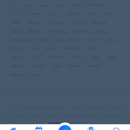
ae
(15)
api
(7)
app
(20)
H5
(8)
PHP
(23)
PHP源码
(36)
PS
(14)
PTCMS
(15)
SEO
(7)
二次解析
(5)
交友
(7)
付费
(8)
字体
(6)
小程序
(52)
小程序源码
(5)
小说
(15)
小说源码
(8)
影视
(6)
影视app
(15)
影视源码
(33)
影视站
(18)
微信
(124)
微信小程序
(10)
微擎
(128)
微擎，小程序
(126)
抖音
(11)
授权
(5)
支付
(17)
月老
(6)
棋牌
(11)
棋牌源码
(12)
模板
(37)
淘宝客
(6)
游戏
(15)
游戏源码
(19)
源码
(76)
漫画
(6)
直播
(8)
直播源码
(5)
短视频
(7)
红包
(8)
视频
(34)
视频源码
(7)
解析
(15)
软件
(16)
© 2017-2021 XIAOERDUOTUTU - BLOG.GUANGHUIJIE.COM & 小
耳朵涂涂 Theme. All rights reserved
XML地图
|
站长导航