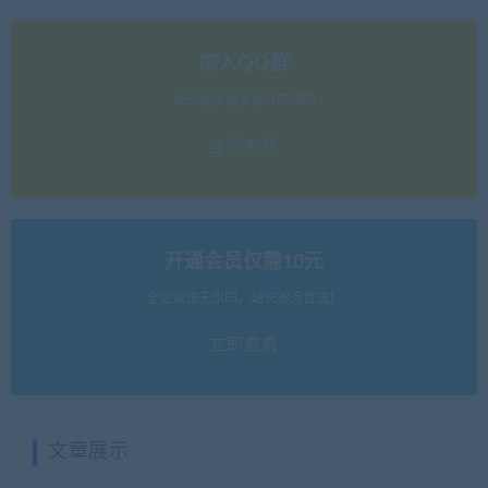
加入QQ群
每天更新更多更好的源码
立即查看
开通会员仅需10元
全站资源无水印，站长搬运首选！
立即查看
文章展示