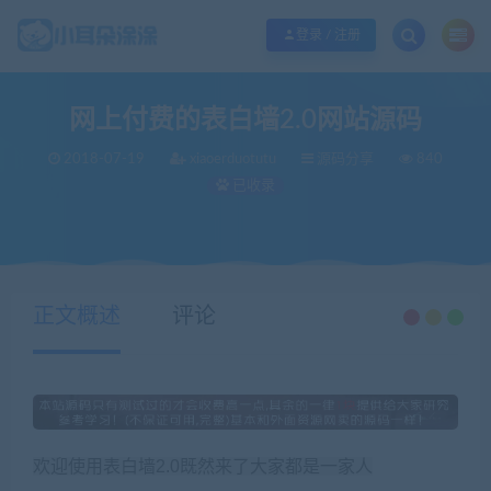
欢迎您光临小耳朵涂涂网，本站秉承服务宗旨 履行“站长”责任，销售只是起点 服
登录 / 注册
网上付费的表白墙2.0网站源码
2018-07-19
xiaoerduotutu
源码分享
840
已收录
当前位置：
小耳朵涂涂官网
源码分享
网上付费的表白墙2.0网站源码
>
>
正文概述
评论
欢迎使用表白墙2.0既然来了大家都是一家人