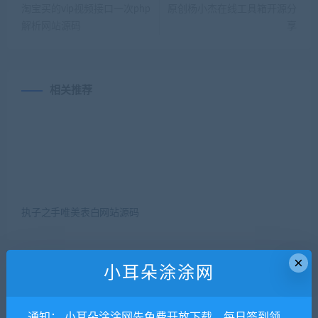
淘宝买的vip视频接口一次php
原创杨小杰在线工具箱开源分
解析网站源码
享
相关推荐
执子之手唯美表白网站源码
×
小耳朵涂涂网
发表评论
通知： 小耳朵涂涂网先免费开放下载，每日签到领