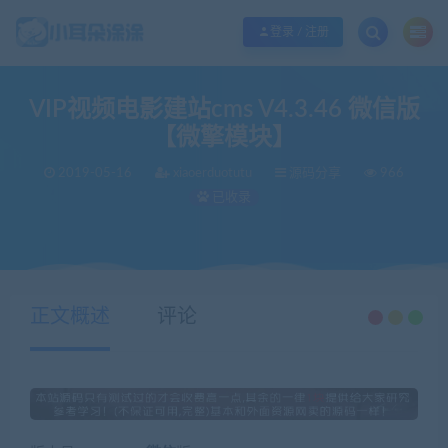
欢迎您光临小耳朵涂涂网，本站秉承服务宗旨 履行“站长”责任，销售只是起点 服
登录 / 注册
VIP视频电影建站cms V4.3.46 微信版
【微擎模块】
2019-05-16
xiaoerduotutu
源码分享
966
已收录
当前位置：
小耳朵涂涂官网
源码分享
VIP视频电影建站cms V4.3.46 微信版 【微擎模块】
>
>
正文概述
评论