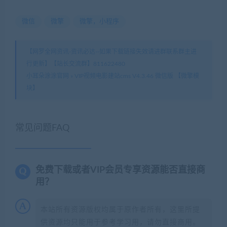
微信
微擎
微擎，小程序
【网罗全网资讯-资讯必达--如果下载链接失效请进群联系群主进
行更新】【站长交流群】811622480
小耳朵涂涂官网
»
VIP视频电影建站cms V4.3.46 微信版 【微擎模
块】
常见问题FAQ
免费下载或者VIP会员专享资源能否直接商
用？
本站所有资源版权均属于原作者所有，这里所提
供资源均只能用于参考学习用，请勿直接商用。