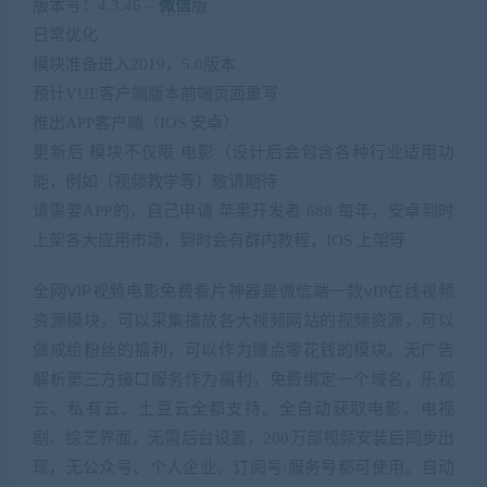
版本号：4.3.46 –
微信
版
日常优化
模块准备进入2019，5.0版本
预计VUE客户端版本前端页面重写
推出APP客户端（IOS 安卓）
更新后 模块不仅限 电影（设计后会包含各种行业适用功
能，例如（视频教学等）敬请期待
请需要APP的，自己申请 苹果开发者 688 每年，安卓到时
上架各大应用市场，到时会有群内教程，IOS 上架等
是
端一款
IP在线视频
全网VIP视频电影免费看片神器
微信
v
资源模块，可以
播放各大视频网站的视频资源，可以
采集
做成给粉丝的福利，可以作为赚点零花钱的模块。无
广告
解析第三方接口服务作为福利，免费绑定一个域名，乐视
云、私有云、土豆云全都支持。全自动获取
、电视
电影
剧、综艺界面，无需后台设置，200万部视频安装后同步出
现，无公众号、个人企业、订阅号/服务号都可使用。自动