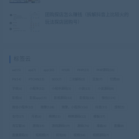
团购探店怎么赚钱（拆解抖音上比较火的
玩法探店团购号）
标签云
ae
(15)
api
(7)
app
(20)
H5
(8)
PHP
(23)
PHP源码
(36)
PS
(14)
PTCMS
(15)
SEO
(7)
二次解析
(5)
交友
(7)
付费
(8)
字体
(6)
小程序
(52)
小程序源码
(5)
小说
(15)
小说源码
(8)
影视
(6)
影视app
(15)
影视源码
(33)
影视站
(18)
微信
(124)
微信小程序
(10)
微擎
(128)
微擎，小程序
(126)
抖音
(11)
授权
(5)
支付
(17)
月老
(6)
棋牌
(11)
棋牌源码
(12)
模板
(37)
淘宝客
(6)
游戏
(15)
游戏源码
(19)
源码
(76)
漫画
(6)
直播
(8)
直播源码
(5)
短视频
(7)
红包
(8)
视频
(34)
视频源码
(7)