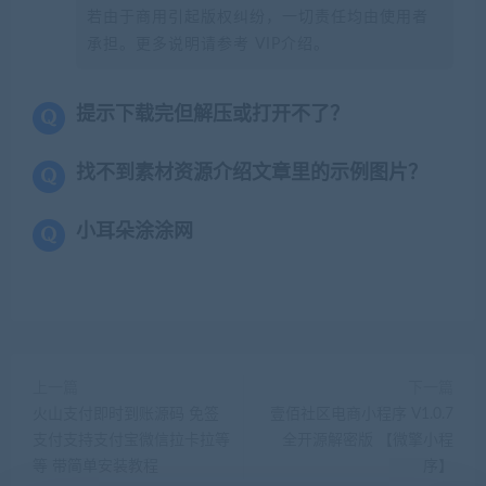
若由于商用引起版权纠纷，一切责任均由使用者
承担。更多说明请参考 VIP介绍。
提示下载完但解压或打开不了？
找不到素材资源介绍文章里的示例图片？
小耳朵涂涂网
上一篇
下一篇
火山支付即时到账源码 免签
壹佰社区电商小程序 V1.0.7
支付支持支付宝微信拉卡拉等
全开源解密版 【微擎小程
等 带简单安装教程
序】