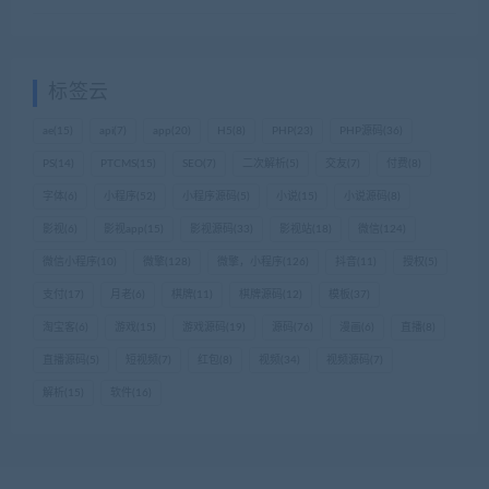
标签云
ae
(15)
api
(7)
app
(20)
H5
(8)
PHP
(23)
PHP源码
(36)
PS
(14)
PTCMS
(15)
SEO
(7)
二次解析
(5)
交友
(7)
付费
(8)
字体
(6)
小程序
(52)
小程序源码
(5)
小说
(15)
小说源码
(8)
影视
(6)
影视app
(15)
影视源码
(33)
影视站
(18)
微信
(124)
微信小程序
(10)
微擎
(128)
微擎，小程序
(126)
抖音
(11)
授权
(5)
支付
(17)
月老
(6)
棋牌
(11)
棋牌源码
(12)
模板
(37)
淘宝客
(6)
游戏
(15)
游戏源码
(19)
源码
(76)
漫画
(6)
直播
(8)
直播源码
(5)
短视频
(7)
红包
(8)
视频
(34)
视频源码
(7)
解析
(15)
软件
(16)