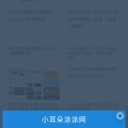
电子请柬喜帖邀请函 V2.5.4
人人商城 V3 3.12.83 开源安
【微擎模块】
装更新一体版 【微擎小程
序】
壁纸背景墙/头像/动态壁纸小
多小区物业管理系统源码 Thi
程序源码-支持用户投稿-带部
nkPHP5内核
×
分采集功能+搭建教程
小耳朵涂涂网