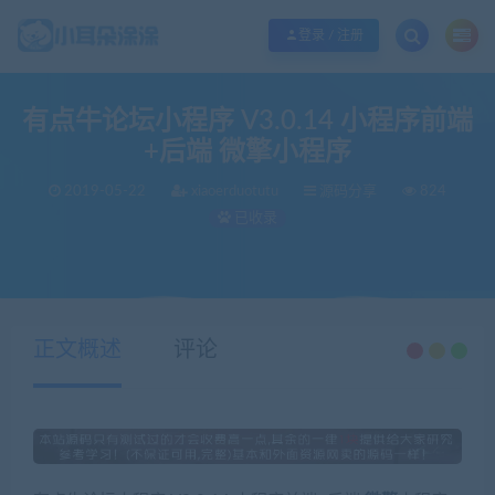
欢迎您光临小耳朵涂涂网，本站秉承服务宗旨 履行“站长”责任，销售只是起点 服
登录 / 注册
有点牛论坛小程序 V3.0.14 小程序前端
+后端 微擎小程序
2019-05-22
xiaoerduotutu
源码分享
824
已收录
当前位置：
小耳朵涂涂官网
源码分享
有点牛论坛小程序 V3.0.14 小程序前端+后端 微擎小程序
>
>
正文概述
评论