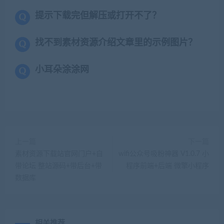
提示下载完但解压或打开不了？
找不到素材资源介绍文章里的示例图片？
小耳朵涂涂网
上一篇
下一篇
素材资源下载站官网门户+自
wifi公众号吸粉神器 V1.0.7 小
带论坛 整站源码+带后台+带
程序前端+后端 微擎小程序
数据库
相关推荐