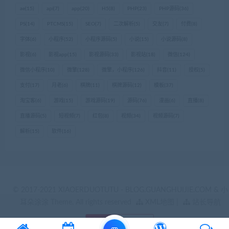
ae
(15)
api
(7)
app
(20)
H5
(8)
PHP
(23)
PHP源码
(36)
PS
(14)
PTCMS
(15)
SEO
(7)
二次解析
(5)
交友
(7)
付费
(8)
字体
(6)
小程序
(52)
小程序源码
(5)
小说
(15)
小说源码
(8)
影视
(6)
影视app
(15)
影视源码
(33)
影视站
(18)
微信
(124)
微信小程序
(10)
微擎
(128)
微擎，小程序
(126)
抖音
(11)
授权
(5)
支付
(17)
月老
(6)
棋牌
(11)
棋牌源码
(12)
模板
(37)
淘宝客
(6)
游戏
(15)
游戏源码
(19)
源码
(76)
漫画
(6)
直播
(8)
直播源码
(5)
短视频
(7)
红包
(8)
视频
(34)
视频源码
(7)
解析
(15)
软件
(16)
© 2017-2021 XIAOERDUOTUTU - BLOG.GUANGHUIJIE.COM & 小
耳朵涂涂 Theme. All rights reserved
XML地图
|
站长导航