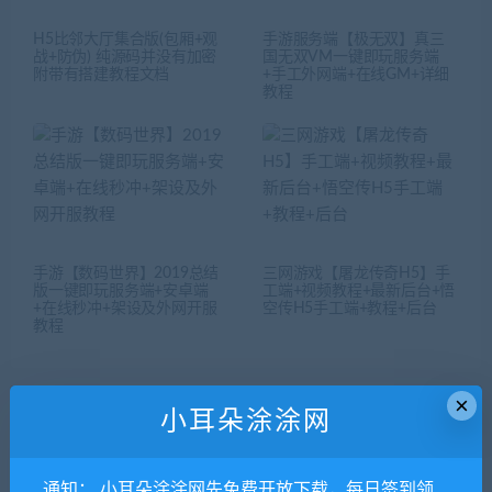
H5比邻大厅集合版(包厢+观
手游服务端【极无双】真三
战+防伪) 纯源码并没有加密
国无双VM一键即玩服务端
附带有搭建教程文档
+手工外网端+在线GM+详细
教程
手游【数码世界】2019总结
三网游戏【屠龙传奇H5】手
版一键即玩服务端+安卓端
工端+视频教程+最新后台+悟
+在线秒冲+架设及外网开服
空传H5手工端+教程+后台
教程
×
小耳朵涂涂网
发表评论
通知： 小耳朵涂涂网先免费开放下载，每日签到领