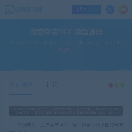
欢迎您光临小耳朵涂涂网，本站秉承服务宗旨 履行“站长”责任，销售只是起点 服
登录 / 注册
龙宫夺宝HGE 捕鱼源码
2019-01-03
xiaoerduotutu
源码分享
1.14K
已收录
当前位置：
小耳朵涂涂官网
源码分享
龙宫夺宝HGE 捕鱼源码
>
>
正文概述
评论
全网首发：龙宫夺宝捕鱼，属于目前市场上比较稀有