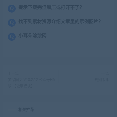
提示下载完但解压或打开不了？
找不到素材资源介绍文章里的示例图片？
小耳朵涂涂网
上一篇
下一篇
梦昂图文 V10.2.12 公众号H5
规则采集
版 【微擎模块】
相关推荐