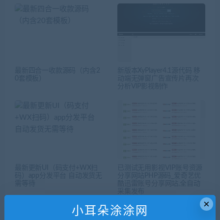
最新四合一收款源码（内含2
新版本XyPlayer4.1源代码 移
0套模板）
动端无弹窗广告宣传片再次
分析VlP影视制作
最新更新UI（码支付+WX扫
已测试无用影视VIP账号资源
码）app分发平台 自动发货无
分享网站PHP源码_爱奇艺优
需等待
酷迅雷账号分享网站,全自动
采集发布
×
小耳朵涂涂网