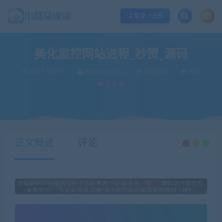
欢迎您光临小耳朵涂涂网，本站秉承服务宗旨 履行“站长”责任，销售只是起点 服
登录 / 注册
美化监控网站进程_秒赞_源码
2019-06-14
xiaoerduotutu
源码分享
862
已收录
当前位置：
小耳朵涂涂官网
源码分享
美化监控网站进程_秒赞_源码
>
>
正文概述
评论