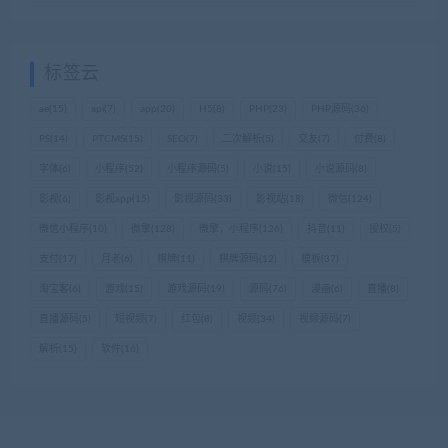
标签云
ae
(15)
api
(7)
app
(20)
H5
(8)
PHP
(23)
PHP源码
(36)
PS
(14)
PTCMS
(15)
SEO
(7)
二次解析
(5)
交友
(7)
付费
(8)
字体
(6)
小程序
(52)
小程序源码
(5)
小说
(15)
小说源码
(8)
影视
(6)
影视app
(15)
影视源码
(33)
影视站
(18)
微信
(124)
微信小程序
(10)
微擎
(128)
微擎，小程序
(126)
抖音
(11)
授权
(5)
支付
(17)
月老
(6)
棋牌
(11)
棋牌源码
(12)
模板
(37)
淘宝客
(6)
游戏
(15)
游戏源码
(19)
源码
(76)
漫画
(6)
直播
(8)
直播源码
(5)
短视频
(7)
红包
(8)
视频
(34)
视频源码
(7)
解析
(15)
软件
(16)