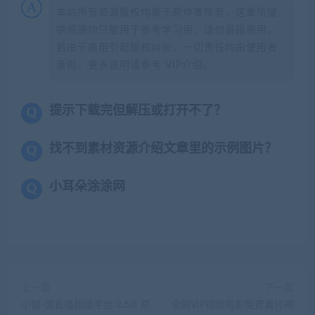
本站所有资源版权均属于原作者所有，这里所提
供资源均只能用于参考学习用，请勿直接商用。
若由于商用引起版权纠纷，一切责任均由使用者
承担。更多说明请参考 VIP介绍。
提示下载完但解压或打开不了？
找不到素材资源介绍文章里的示例图片？
小耳朵涂涂网
上一篇
下一篇
小智-微直播超级平台 2.6.8 原
全网VIP视频电影免费看片神