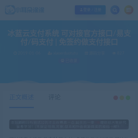
欢迎您光临小耳朵涂涂网，本站秉承服务宗旨 履行“站长”责任，销售只是起点 服
登录 / 注册
冰蓝云支付系统 可对接官方接口/易支
付/码支付 | 免签约做支付接口
2019-01-06
xiaoerduotutu
源码分享
827
已收录
当前位置：
小耳朵涂涂官网
源码分享
冰蓝云支付系统 可对接官方接口/易支付/码支付 | 免签约做支付接口
>
>
正文概述
评论