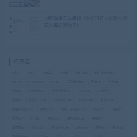
团购探店怎么赚钱（拆解抖音上比较火的
玩法探店团购号）
标签云
ae
(15)
api
(7)
app
(20)
H5
(8)
PHP
(23)
PHP源码
(36)
PS
(14)
PTCMS
(15)
SEO
(7)
二次解析
(5)
交友
(7)
付费
(8)
字体
(6)
小程序
(52)
小程序源码
(5)
小说
(15)
小说源码
(8)
影视
(6)
影视app
(15)
影视源码
(33)
影视站
(18)
微信
(124)
微信小程序
(10)
微擎
(128)
微擎，小程序
(126)
抖音
(11)
授权
(5)
支付
(17)
月老
(6)
棋牌
(11)
棋牌源码
(12)
模板
(37)
淘宝客
(6)
游戏
(15)
游戏源码
(19)
源码
(76)
漫画
(6)
直播
(8)
直播源码
(5)
短视频
(7)
红包
(8)
视频
(34)
视频源码
(7)