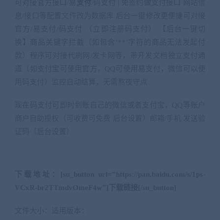
可对接官方接口/易
支付
/码支付 | 免签约做支付接口 网站信
息/接口等配置文件改为数据库 后台一键修改更便捷可对接
官方/易支付/码支付 （立即注册码支付） 【后台一键切
换】商品关键字拦截（如包含’**’字符的商品无法发起付
款）程序可对接代刷网/发卡网等，带开发文档独立支付通
道（如支付宝可使用官方，QQ可使用易支付，微信可以使
用码支付）监控自动结算，无需熬夜守点
现在码支付可即时到账自己的
或者支付宝，QQ等账户
微信
商户自助授权（可收费可免费 后台设置）邮箱/手机 发送验
证码（后台设置）
下载地址：[su_button url=”https://pan.baidu.com/s/1ps-
VCxR-br2TTmdvOmeF4w”]下载链接[/su_button]
文件大小：适用版本：