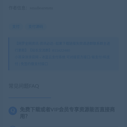
作者信息：smallearstutu
支付
支付源码
【网罗全网资讯-资讯必达--如果下载链接失效请进群联系群主进
行更新】【站长交流群】811622480
小耳朵涂涂官网
»
冰蓝云支付系统 可对接官方接口/易支付/码支
付 | 免签约做支付接口
常见问题FAQ
免费下载或者VIP会员专享资源能否直接商
用？