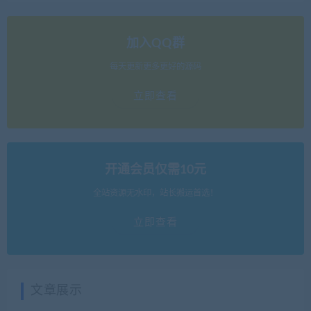
加入QQ群
每天更新更多更好的源码
立即查看
开通会员仅需10元
全站资源无水印，站长搬运首选！
立即查看
文章展示