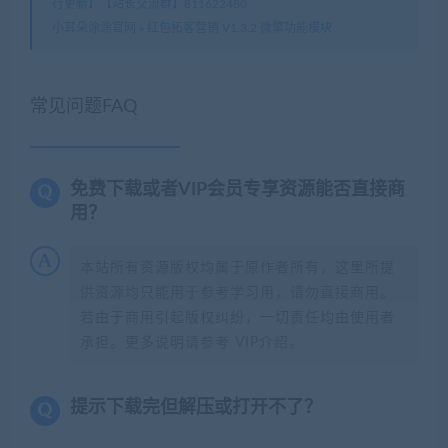
行更新】【站长交流群】811622480
小耳朵涂涂官网
»
红包拓客营销 V1.3.2 微擎功能模块
常见问题FAQ
免费下载或者VIP会员专享资源能否直接商
用？
本站所有资源版权均属于原作者所有，这里所提
供资源均只能用于参考学习用，请勿直接商用。
若由于商用引起版权纠纷，一切责任均由使用者
承担。更多说明请参考 VIP介绍。
提示下载完但解压或打开不了？