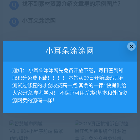
找不到素材资源介绍文章里的示例图片？
小耳朵涂涂网
×
小耳朵涂涂网
上一篇
下一篇
通知： 小耳朵涂涂网先免费开放下载，每日签到领
电子请柬喜帖邀请函 V2.5.4
派单o2o V12.3.0开源解密前
取积分免费下载！！！！ 本站从29日开始源码只有
【微擎模块】
后端 【微擎小程序】
测试过修复的才会收费高一点,其余的一律1快提供给
大家研究,参考学习！(不保证可用,完整)基本和外面资
源网卖的源码一样！
相关推荐