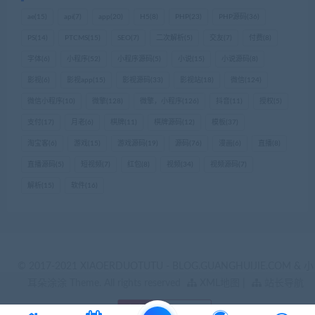
ae
(15)
api
(7)
app
(20)
H5
(8)
PHP
(23)
PHP源码
(36)
PS
(14)
PTCMS
(15)
SEO
(7)
二次解析
(5)
交友
(7)
付费
(8)
字体
(6)
小程序
(52)
小程序源码
(5)
小说
(15)
小说源码
(8)
影视
(6)
影视app
(15)
影视源码
(33)
影视站
(18)
微信
(124)
微信小程序
(10)
微擎
(128)
微擎，小程序
(126)
抖音
(11)
授权
(5)
支付
(17)
月老
(6)
棋牌
(11)
棋牌源码
(12)
模板
(37)
淘宝客
(6)
游戏
(15)
游戏源码
(19)
源码
(76)
漫画
(6)
直播
(8)
直播源码
(5)
短视频
(7)
红包
(8)
视频
(34)
视频源码
(7)
解析
(15)
软件
(16)
© 2017-2021 XIAOERDUOTUTU - BLOG.GUANGHUIJIE.COM & 小
耳朵涂涂 Theme. All rights reserved
XML地图
|
站长导航