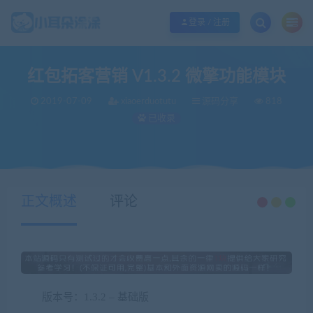
欢迎您光临小耳朵涂涂网，本站秉承服务宗旨 履行“站长”责任，销售只是起点 服
登录 / 注册
红包拓客营销 V1.3.2 微擎功能模块
2019-07-09
xiaoerduotutu
源码分享
818
已收录
当前位置：
小耳朵涂涂官网
源码分享
红包拓客营销 V1.3.2 微擎功能模块
>
>
正文概述
评论
版本号：1.3.2 – 基础版