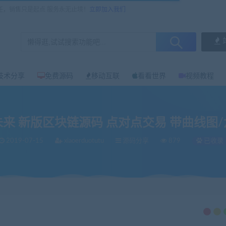
任，销售只是起点 服务永无止境！
立即加入我们
技术分享
免费源码
移动互联
看看世界
视频教程
来 新版区块链源码 点对点交易 带曲线图
2019-07-15
xiaoerduotutu
源码分享
879
已收录
源码 点对点交易 带曲线图/六级分销