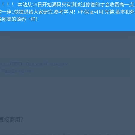
！！！！ 本站从29日开始源码只有测试过修复的才会收费高一点
的一律1快提供给大家研究,参考学习！(不保证可用,完整)基本和
源网卖的源码一样！
主进行更新】【站长交流群】811622480
 带曲线图/六级分销
否直接商用？