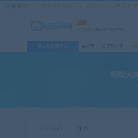
最新公告
欢迎您光临小耳朵涂涂网，本站秉承服务宗旨 履行“站长”责
4年
专注建站行业优质资源供应商
站长资源平台
首页
源码分享
蚂蚁大未
当前位置：
小耳朵涂涂官网
源码分享
蚂蚁大未来 新版区块链
>
>
正文概述
评论