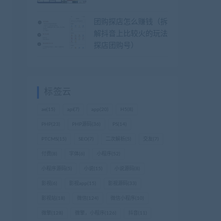
团购探店怎么赚钱（拆
解抖音上比较火的玩法
探店团购号）
标签云
ae
(15)
api
(7)
app
(20)
H5
(8)
PHP
(23)
PHP源码
(36)
PS
(14)
PTCMS
(15)
SEO
(7)
二次解析
(5)
交友
(7)
付费
(8)
字体
(6)
小程序
(52)
小程序源码
(5)
小说
(15)
小说源码
(8)
影视
(6)
影视app
(15)
影视源码
(33)
影视站
(18)
微信
(124)
微信小程序
(10)
微擎
(128)
微擎，小程序
(126)
抖音
(11)