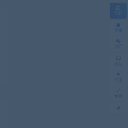
签到
客服
Q群
建站
优化
全屏