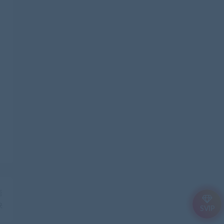
篇
块
SVIP