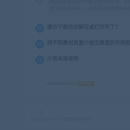
本站所有资源版权均属于原作者所有，这
用引起版权纠纷，一切责任均由使用者承担
提示下载完但解压或打开不了？
找不到素材资源介绍文章里的示例
小耳朵涂涂网
xiaoerduotutu
SVIP
上一篇
我们拉票 V4.3.2 【微擎程序模块】