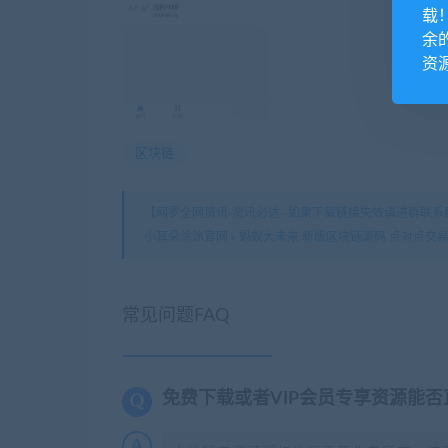
载
余
资
区块链
【网罗全网资讯-资讯必达--如果下载链接失效请进群联系群
小耳朵涂涂官网
»
蚂蚁大未来 新版区块链源码 点对点交易
常见问题FAQ
免费下载或者VIP会员专享资源能