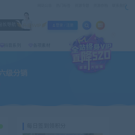
网站公告
热门标签
资源专题
资源存档
联系我们
站长导航
升级SVIP
登录 / 注册
×
抖音系列
各项素材
/六级分销
每日签到领积分