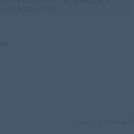
里所提供资源均只能用于参考学习用，请勿直接商用。若由于商
。更多说明请参考 VIP介绍。
图片？
下一
红包拓客营销 V1.3.2 微擎功能模