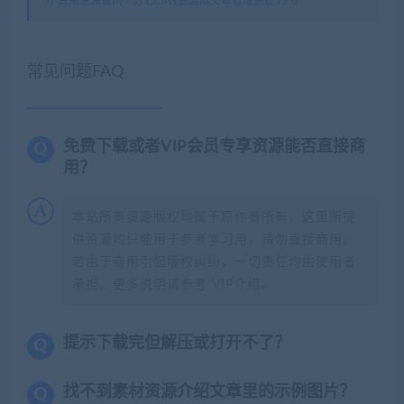
小耳朵涂涂官网
»
苏七CMS资源网文章管理系统V2.0
常见问题FAQ
免费下载或者VIP会员专享资源能否直接商
用？
本站所有资源版权均属于原作者所有，这里所提
供资源均只能用于参考学习用，请勿直接商用。
若由于商用引起版权纠纷，一切责任均由使用者
承担。更多说明请参考 VIP介绍。
提示下载完但解压或打开不了？
找不到素材资源介绍文章里的示例图片？