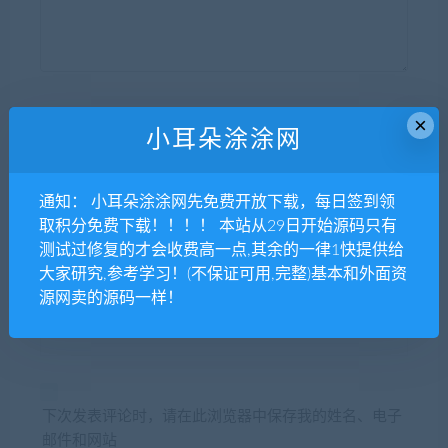
昵称*
×
小耳朵涂涂网
通知： 小耳朵涂涂网先免费开放下载，每日签到领
E-mail*
取积分免费下载！！！！ 本站从29日开始源码只有
测试过修复的才会收费高一点,其余的一律1快提供给
大家研究,参考学习！(不保证可用,完整)基本和外面资
源网卖的源码一样！
网站
下次发表评论时，请在此浏览器中保存我的姓名、电子
邮件和网站