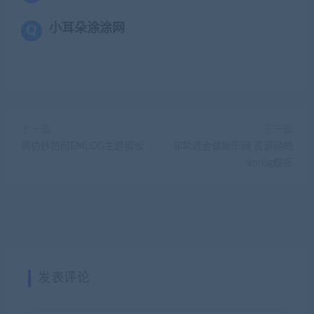
小耳朵涂涂网
上一篇
下一篇
高仿秒拍网EMLOG主题模板
非常适合做娱乐网 资源网的
emlog模板
发表评论