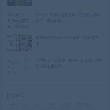
近200个TikTok运营工具，有这篇文章就
够了，值得收藏
最新电视直播源M3U8分享（持续更新
中…）
团购探店怎么赚钱（拆解抖音上比较火的
玩法探店团购号）
标签云
ae
(15)
api
(7)
app
(20)
H5
(8)
PHP
(23)
PHP源码
(36)