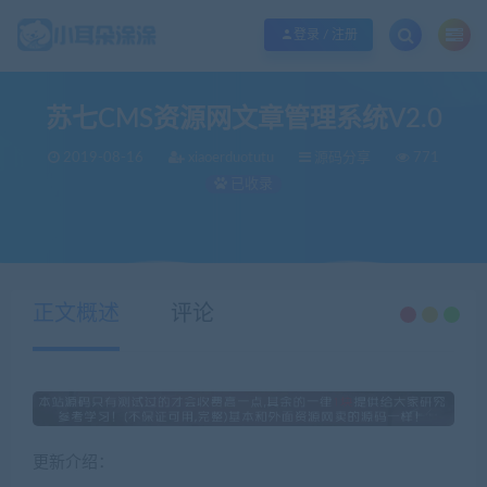
欢迎您光临小耳朵涂涂网，本站秉承服务宗旨 履行“站长”责任，销售只是起点 服
登录 / 注册
苏七CMS资源网文章管理系统V2.0
2019-08-16
xiaoerduotutu
源码分享
771
已收录
当前位置：
小耳朵涂涂官网
源码分享
苏七CMS资源网文章管理系统V2.0
>
>
正文概述
评论
更新介绍：