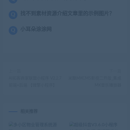
找不到素材资源介绍文章里的示例图片？
小耳朵涂涂网
上一篇
下一篇
AI拓客商家联盟小程序 V2.2.7
米酷MKCMS影视二开版_集成
前端+后端 【微擎小程序】
MK音乐播放器
相关推荐