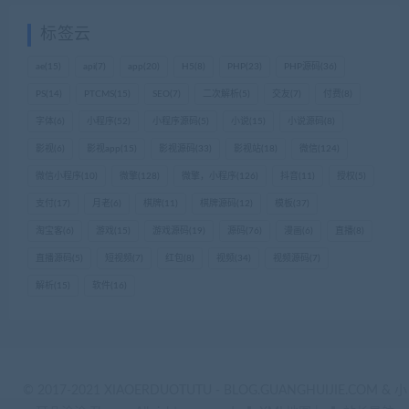
标签云
ae
(15)
api
(7)
app
(20)
H5
(8)
PHP
(23)
PHP源码
(36)
PS
(14)
PTCMS
(15)
SEO
(7)
二次解析
(5)
交友
(7)
付费
(8)
字体
(6)
小程序
(52)
小程序源码
(5)
小说
(15)
小说源码
(8)
影视
(6)
影视app
(15)
影视源码
(33)
影视站
(18)
微信
(124)
微信小程序
(10)
微擎
(128)
微擎，小程序
(126)
抖音
(11)
授权
(5)
支付
(17)
月老
(6)
棋牌
(11)
棋牌源码
(12)
模板
(37)
淘宝客
(6)
游戏
(15)
游戏源码
(19)
源码
(76)
漫画
(6)
直播
(8)
直播源码
(5)
短视频
(7)
红包
(8)
视频
(34)
视频源码
(7)
解析
(15)
软件
(16)
© 2017-2021 XIAOERDUOTUTU - BLOG.GUANGHUIJIE.COM & 小