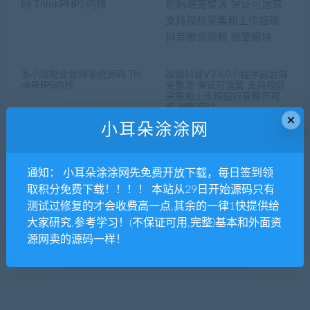
多小区物业管理系统源码 Thi
超级抖音V3.6.0小程序前后端
nkPHP5内核
完整源 保证可运营 支持视频
采集和上传超级抖音腾讯视
频 微擎模块
×
小耳朵涂涂网
通知： 小耳朵涂涂网先免费开放下载，每日签到领
取积分免费下载！！！！ 本站从29日开始源码只有
测试过修复的才会收费高一点,其余的一律1快提供给
大家研究,参考学习！(不保证可用,完整)基本和外面资
狮子鱼社区团购小程序 1.6.9
视频小店 V1.0.1 微擎功能模
小程序前端+后端 【新增】
块
源网卖的源码一样！
“即将抢购” 微擎小程序