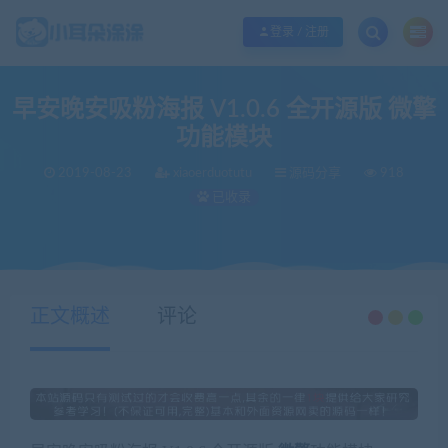
欢迎您光临小耳朵涂涂网，本站秉承服务宗旨 履行“站长”责任，销售只是起点 服
登录 / 注册
早安晚安吸粉海报 V1.0.6 全开源版 微擎
功能模块
2019-08-23
xiaoerduotutu
源码分享
918
已收录
当前位置：
小耳朵涂涂官网
源码分享
早安晚安吸粉海报 V1.0.6 全开源版 微擎功能模块
>
>
正文概述
评论