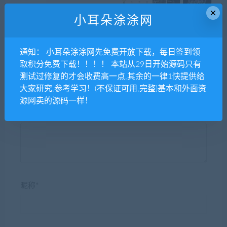
×
AI智能面相1.17 全开源无限
壁纸背景墙/头像/动态壁纸小
小耳朵涂涂网
多开版 微擎功能模块
程序源码-支持用户投稿-带部
分采集功能+搭建教程
通知： 小耳朵涂涂网先免费开放下载，每日签到领
取积分免费下载！！！！ 本站从29日开始源码只有
测试过修复的才会收费高一点,其余的一律1快提供给
大家研究,参考学习！(不保证可用,完整)基本和外面资
发表评论
源网卖的源码一样！
昵称*