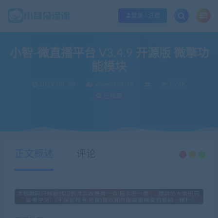
欢迎您光临小耳朵涂涂网，本站秉承服务宗旨 履行“站长”责任，销售只是起点 服
登录 / 注册
小智-微直播平台 V3.4.9 开源版 微擎功
能模块
2019-08-30
xiaoerduotutu
1.26K
已收录
当前位置：
小耳朵涂涂官网
源码分享
小智-微直播平台 V3.4.9 开源版 微擎功能模块
>
>
正文概述
评论