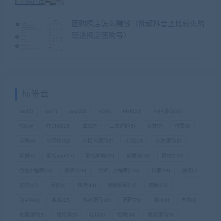
团购探店怎么赚钱（拆解抖音上比较火的
玩法探店团购号）
标签云
ae
(15)
api
(7)
app
(20)
H5
(8)
PHP
(23)
PHP源码
(36)
PS
(14)
PTCMS
(15)
SEO
(7)
二次解析
(5)
交友
(7)
付费
(8)
字体
(6)
小程序
(52)
小程序源码
(5)
小说
(15)
小说源码
(8)
影视
(6)
影视app
(15)
影视源码
(33)
影视站
(18)
微信
(124)
微信小程序
(10)
微擎
(128)
微擎，小程序
(126)
抖音
(11)
授权
(5)
支付
(17)
月老
(6)
棋牌
(11)
棋牌源码
(12)
模板
(37)
淘宝客
(6)
游戏
(15)
游戏源码
(19)
源码
(76)
漫画
(6)
直播
(8)
直播源码
(5)
短视频
(7)
红包
(8)
视频
(34)
视频源码
(7)