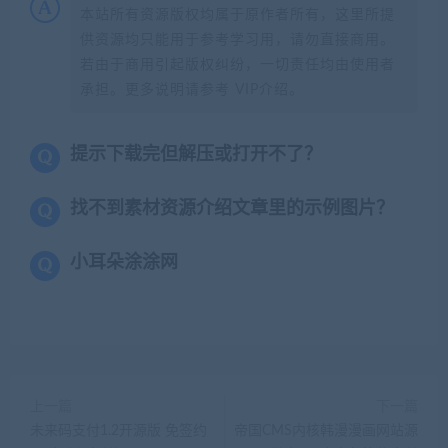
本站所有资源版权均属于原作者所有，这里所提
供资源均只能用于参考学习用，请勿直接商用。
若由于商用引起版权纠纷，一切责任均由使用者
承担。更多说明请参考 VIP介绍。
提示下载完但解压或打开不了？
找不到素材资源介绍文章里的示例图片？
小耳朵涂涂网
上一篇
下一篇
未来码支付1.2开源版 免签约
帝国CMS内核韩漫漫画网站源