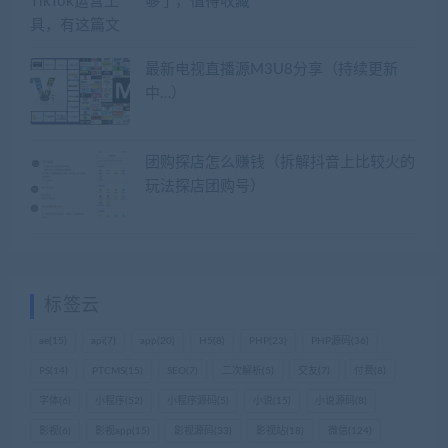
够了，值得收藏
最新电视直播源M3U8分享（持续更新
中…）
团购探店怎么赚钱（拆解抖音上比较火的
玩法探店团购号）
标签云
ae
(15)
api
(7)
app
(20)
H5
(8)
PHP
(23)
PHP源码
(36)
PS
(14)
PTCMS
(15)
SEO
(7)
二次解析
(5)
交友
(7)
付费
(8)
字体
(6)
小程序
(52)
小程序源码
(5)
小说
(15)
小说源码
(8)
影视
(6)
影视app
(15)
影视源码
(33)
影视站
(18)
微信
(124)