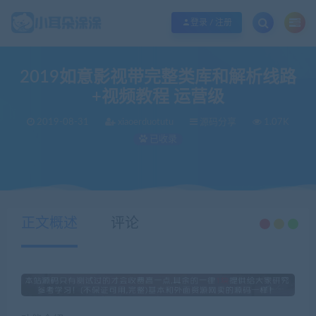
欢迎您光临小耳朵涂涂网，本站秉承服务宗旨 履行“站长”责任，销售只是起点 服
登录 / 注册
2019如意影视带完整类库和解析线路
+视频教程 运营级
2019-08-31
xiaoerduotutu
源码分享
1.07K
已收录
当前位置：
小耳朵涂涂官网
源码分享
2019如意影视带完整类库和解析线路+视频教程 运营级
>
>
正文概述
评论