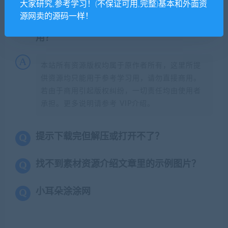
大家研究,参考学习！(不保证可用,完整)基本和外面资
源网卖的源码一样！
免费下载或者VIP会员专享资源能否直接商
用？
本站所有资源版权均属于原作者所有，这里所提
供资源均只能用于参考学习用，请勿直接商用。
若由于商用引起版权纠纷，一切责任均由使用者
承担。更多说明请参考 VIP介绍。
提示下载完但解压或打开不了？
找不到素材资源介绍文章里的示例图片？
小耳朵涂涂网