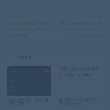
上一篇
下一篇
帝国CMS内核韩漫漫画网站源
92kaifa开发的帝国cms7.5美
码 带会员+个人免签约支付
女主播视频源码+自适应手机
+火车头采集
端 带vip会员下载功能
相关推荐
最新影视小程序，可以打包
青瓜视频APP全套源码 原生
成双端APP
双端ios+Android