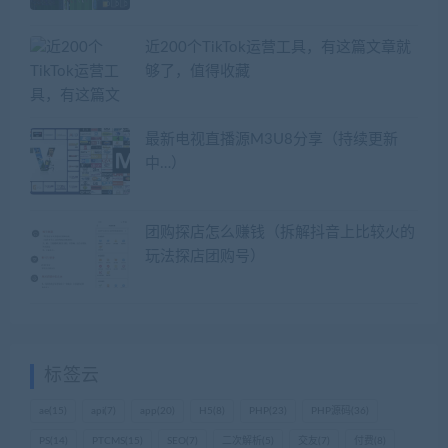
近200个TikTok运营工具，有这篇文章就
够了，值得收藏
最新电视直播源M3U8分享（持续更新
中…）
团购探店怎么赚钱（拆解抖音上比较火的
玩法探店团购号）
标签云
ae
(15)
api
(7)
app
(20)
H5
(8)
PHP
(23)
PHP源码
(36)
PS
(14)
PTCMS
(15)
SEO
(7)
二次解析
(5)
交友
(7)
付费
(8)