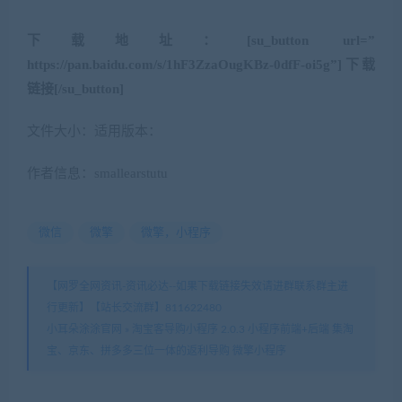
下载地址：[su_button url=”
https://pan.baidu.com/s/1hF3ZzaOugKBz-0dfF-oi5g”]下载
链接[/su_button]
文件大小：适用版本：
作者信息：smallearstutu
微信
微擎
微擎，小程序
【网罗全网资讯-资讯必达--如果下载链接失效请进群联系群主进
行更新】【站长交流群】811622480
小耳朵涂涂官网
»
淘宝客导购小程序 2.0.3 小程序前端+后端 集淘
宝、京东、拼多多三位一体的返利导购 微擎小程序