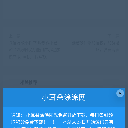
上一篇
下一篇
微信万能小程序diy制作平台
一键给软件添加授权，加群验
V2.42版源码(万能门店小程序
证，弹窗网页
独立版) 直接上传审核
相关推荐
×
小耳朵涂涂网
通知： 小耳朵涂涂网先免费开放下载，每日签到领
取积分免费下载！！！！ 本站从29日开始源码只有