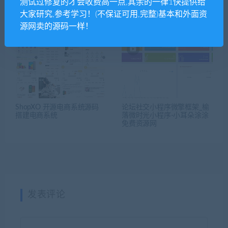
测试过修复的才会收费高一点,其余的一律1快提供给
动态视频壁纸微信小程序源
短视频去水印系统增强版印
大家研究,参考学习！(不保证可用,完整)基本和外面资
码_支持多种分类短视频-也有
微信小程序软件源码
静态壁纸
源网卖的源码一样！
ShopXO 开源电商系统源码
论坛社交小程序微擎框架_榆
搭建电商系统
落微时光小程序-小耳朵涂涂
免费资源网
发表评论