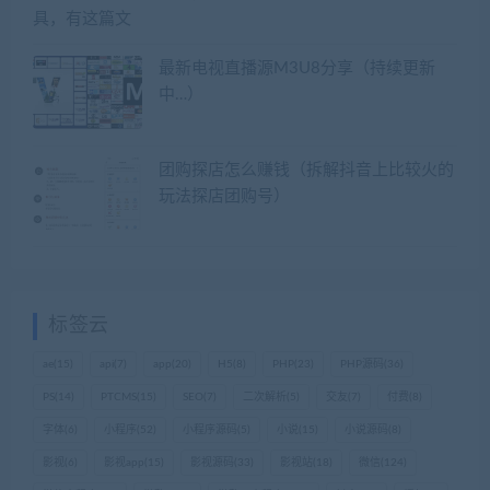
最新电视直播源M3U8分享（持续更新
中…）
团购探店怎么赚钱（拆解抖音上比较火的
玩法探店团购号）
标签云
ae
(15)
api
(7)
app
(20)
H5
(8)
PHP
(23)
PHP源码
(36)
PS
(14)
PTCMS
(15)
SEO
(7)
二次解析
(5)
交友
(7)
付费
(8)
字体
(6)
小程序
(52)
小程序源码
(5)
小说
(15)
小说源码
(8)
影视
(6)
影视app
(15)
影视源码
(33)
影视站
(18)
微信
(124)