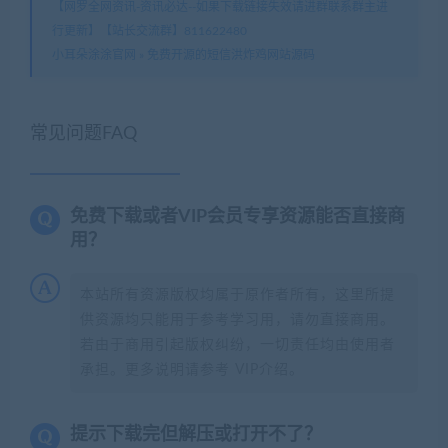
【网罗全网资讯-资讯必达--如果下载链接失效请进群联系群主进
行更新】【站长交流群】811622480
小耳朵涂涂官网
»
免费开源的短信洪炸鸡网站源码
常见问题FAQ
免费下载或者VIP会员专享资源能否直接商
用？
本站所有资源版权均属于原作者所有，这里所提
供资源均只能用于参考学习用，请勿直接商用。
若由于商用引起版权纠纷，一切责任均由使用者
承担。更多说明请参考 VIP介绍。
提示下载完但解压或打开不了？