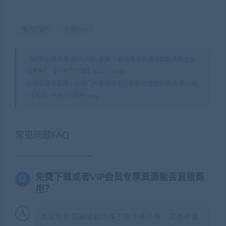
地方门户
火鸟cms
【网罗全网资讯-资讯必达--如果下载链接失效请进群联系群主进
行更新】【站长交流群】811622480
小耳朵涂涂官网
»
火鸟门户多城市全功能版包含全部模块 带pc版
+手机版+平台+小程序+app
常见问题FAQ
免费下载或者VIP会员专享资源能否直接商
用？
本站所有资源版权均属于原作者所有，这里所提