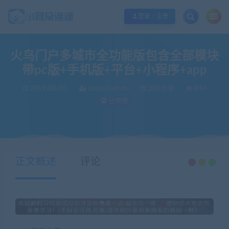
欢迎您光临小耳朵涂涂网，本站秉承服务宗旨 履行“站长”责任，销售只是起点 服
登录 / 注册
火鸟门户多城市全功能版包含全部模块
带pc版+手机版+平台+小程序+app
2019-03-01
xiaoerduotutu
源码分享
844
已收录
当前位置：
小耳朵涂涂官网
源码分享
火鸟门户多城市全功能版包含全部模块 带pc版+手机版+平台+小程序+app
>
>
正文概述
评论