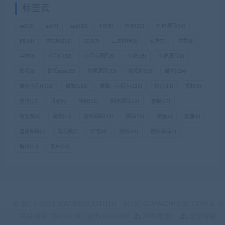
标签云
ae
(15)
api
(7)
app
(20)
H5
(8)
PHP
(23)
PHP源码
(36)
PS
(14)
PTCMS
(15)
SEO
(7)
二次解析
(5)
交友
(7)
付费
(8)
字体
(6)
小程序
(52)
小程序源码
(5)
小说
(15)
小说源码
(8)
影视
(6)
影视app
(15)
影视源码
(33)
影视站
(18)
微信
(124)
微信小程序
(10)
微擎
(128)
微擎，小程序
(126)
抖音
(11)
授权
(5)
支付
(17)
月老
(6)
棋牌
(11)
棋牌源码
(12)
模板
(37)
淘宝客
(6)
游戏
(15)
游戏源码
(19)
源码
(76)
漫画
(6)
直播
(8)
直播源码
(5)
短视频
(7)
红包
(8)
视频
(34)
视频源码
(7)
解析
(15)
软件
(16)
© 2017-2021 XIAOERDUOTUTU - BLOG.GUANGHUIJIE.COM & 小
耳朵涂涂 Theme. All rights reserved
XML地图
|
站长导航