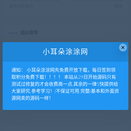
通用功能模块
模块
相关推荐
×
小耳朵涂涂网
通知： 小耳朵涂涂网先免费开放下载，每日签到领
取积分免费下载！！！！ 本站从29日开始源码只有
2019新版火鸟门户系统全
思远地方门户CMS 8.83原版
测试过修复的才会收费高一点,其余的一律1快提供给
套：含火鸟门户小程序前端
增强版 微擎微赞通用功能模
大家研究,参考学习！(不保证可用,完整)基本和外面资
+小程序后端+H5微信端+App
块
+18套模版
源网卖的源码一样！