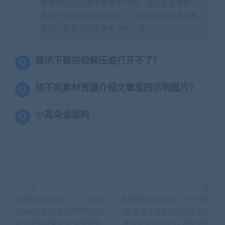
供资源均只能用于参考学习用，请勿直接商用。
若由于商用引起版权纠纷，一切责任均由使用者
承担。更多说明请参考 VIP介绍。
提示下载完但解压或打开不了？
找不到素材资源介绍文章里的示例图片？
小耳朵涂涂网
上一篇
下一篇
付费阅读小程序 1.7.7 小程序
喜鹊相亲交友平台 2.0.5 开源
前端+后端 后台文章管理菜单
版 修复了某些用户身份卡头
打开页面异常修复 微擎微赞
像合成失败的BUG 微擎功能