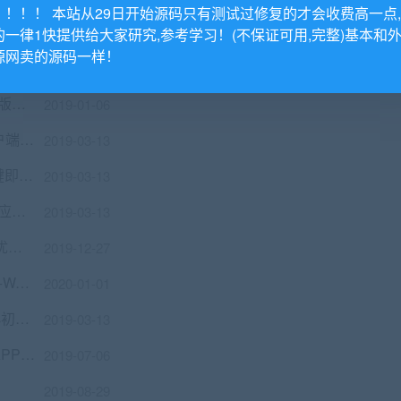
！！！！ 本站从29日开始源码只有测试过修复的才会收费高一点
的一律1快提供给大家研究,参考学习！(不保证可用,完整)基本和
源网卖的源码一样！
权版
2019-06-03
叮当指牌、柳州麻将、来宾麻将全套运营版：带俱乐部功能
2019-01-06
网络游戏【灵魂回响】一键版服务端+客户端+详细教程+游戏特色补丁
2019-03-13
手游服务端【极无双】真三国无双VM一键即玩服务端+手工外网端+在线GM+详细教程
2019-03-13
x站导航源码 帝国响应式导航源码程序 响应式源码程序
2019-03-13
价值5000元的陪玩平台源码/美女约玩/声优服务/陪玩系统源码开黑/约玩源码二次开发
2019-12-27
无授权仿每推推51领啦试客系统源码 PC+WAP+APP原生代码 自带5套精美模板
2020-01-01
918学习网-免费在线自学网站 专注分享小初高教育资源网站整站
2019-03-13
2019分发系统【对接了码支付】全新UI-APP分发系统网站源码-APP分发平台
2019-07-06
2019-08-29