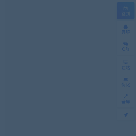
签到
客服
Q群
建站
优化
全屏