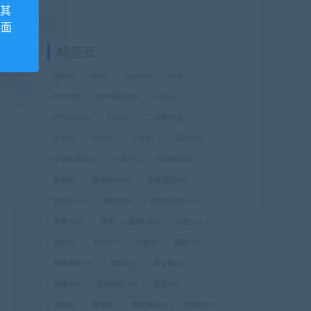
,其
外面
标签云
ae
(15)
api
(7)
app
(20)
H5
(8)
PHP
(23)
PHP源码
(36)
PS
(14)
PTCMS
(15)
SEO
(7)
二次解析
(5)
交友
(7)
付费
(8)
字体
(6)
小程序
(52)
小程序源码
(5)
小说
(15)
小说源码
(8)
影视
(6)
影视app
(15)
影视源码
(33)
影视站
(18)
微信
(124)
微信小程序
(10)
微擎
(128)
微擎，小程序
(126)
抖音
(11)
授权
(5)
支付
(17)
月老
(6)
棋牌
(11)
棋牌源码
(12)
模板
(37)
淘宝客
(6)
游戏
(15)
游戏源码
(19)
源码
(76)
漫画
(6)
直播
(8)
直播源码
(5)
短视频
(7)