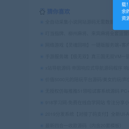
载
猜你喜欢
余
资
全自动采集小说网站源码无需数据库无授
最新四合一收款源码（内含20套模板）