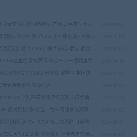
冰蓝云支付系统 可对接官方接口/易支付/码支付 | 免签约做支付接口
2019-01-06
滴滴顺风车小程序 V1.1.9 小程序前端+后端 【微擎小程序】
2019-10-06
壹佰万能门店 1.0.95 小程序前端+后端 后台订单发货时 快递公司显示不正确问题 微擎模块
2019-01-06
2019布谷直播系统源码 布谷一对一视频直播源码 2019布谷直播源码完全开源
2019-04-12
微论坛社区2.0 V2.6.1 开源版 微擎功能模块
2019-07-18
天云免费新浪图床源码V1.1
2019-02-28
ptcms4.2.8全网采集规则持续更新支持点播-小耳朵涂涂网
2019-12-28
PHP最新授权+防伪合二为一网站系统源码
2018-09-07
社区社群团购 VV15.7.0 前后端源码 【微擎小程序】
2019-06-11
米波现场 7.1.2 原版 修复霸屏上墙老是提示历史消息条数不能为0 微擎微赞通用功能模块
2019-01-06