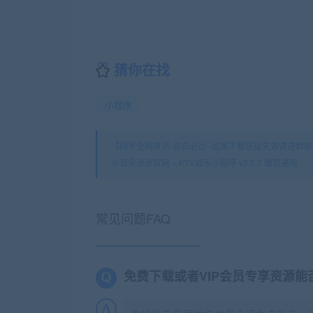
猜你在找
小程序
【网罗全网资讯-资讯必达--如果下载链接失效请进群联系
小耳朵涂涂官网
»
KTV娱乐小程序 v3.5.7 微赞通用
常见问题FAQ
免费下载或者VIP会员专享资源能