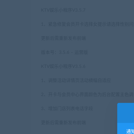
KTV娱乐小程序V3.5.7
1、紧急修复会员开卡选择女提示请选择性别问
更新后需重新发布前端
版本号：3.5.6 – 运营版
KTV娱乐小程序V3.5.6
1、调整活动详情页活动横幅自适应
2、开卡与会员中心界面颜色为后台配置主色调
3、增加门店列表电话字段
更新后需重新发布前端
通