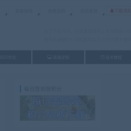
下载须
置
安装指导
使用说明
自动发货
为了节省时间，咨询客服请带上本页链接+问
使用快捷键Ctrl+D收藏本站,下次访问更方便
SEO优化
高端定制
技术教程
每日签到领积分