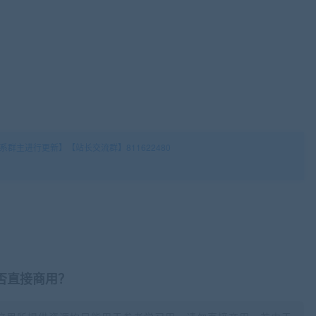
群主进行更新】【站长交流群】811622480
否直接商用？