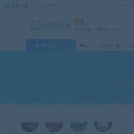
最新公告
欢迎您光临小耳朵涂涂网，本站秉承服务宗旨 履行“站长”责
4年
专注建站行业优质资源供应商
站长资源平台
首页
源码分享
当前位置：
小耳朵涂涂官网
源码分享
KTV娱乐小程序 v3.5.7 微赞通用
>
>
2021-08-