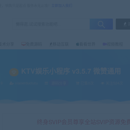
任，销售只是起点 服务永无止境！
立即加入我们
技术分享
免费源码
移动互联
看看世界
视频教程
KTV娱乐小程序 v3.5.7 微赞通用
19
xiaoerduotutu
源码分享
已售0次
关注524次
终身SVIP会员尊享全站SVIP资源免费下