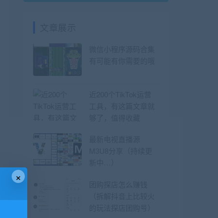
文章展示
微信小程序源码合集
有可能有你需要的哦
近200个TikTok运营
工具，有这篇文章就
够了，值得收藏
最新电视直播源
M3U8分享（持续更
新中…）
×
团购探店怎么赚钱
（拆解抖音上比较火
的玩法探店团购号）