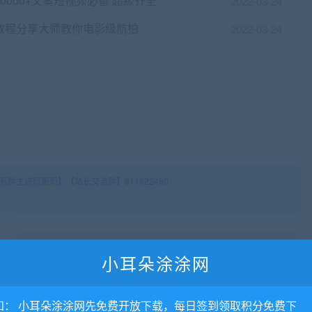
30000+文案短视频必备 超级齐全
2022-03-24
教程分享大师教你电影级航拍
2022-03-24
群主进行更新】【站长交流群】811622480
小耳朵涂涂网
知： 小耳朵涂涂网先免费开放下载，每日签到领取积分免费下
否直接商用？