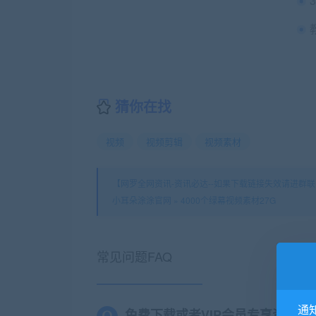
猜你在找
视频
视频剪辑
视频素材
【网罗全网资讯-资讯必达--如果下载链接失效请进群联系
小耳朵涂涂官网
»
4000个绿幕视频素材27G
常见问题FAQ
通
免费下载或者VIP会员专享资源能