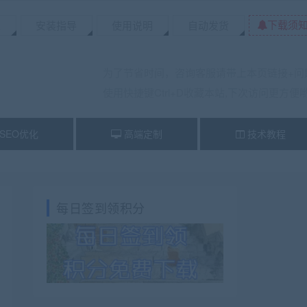
下载须
置
安装指导
使用说明
自动发货
为了节省时间，咨询客服请带上本页链接+问
使用快捷键Ctrl+D收藏本站,下次访问更方便
SEO优化
高端定制
技术教程
每日签到领积分