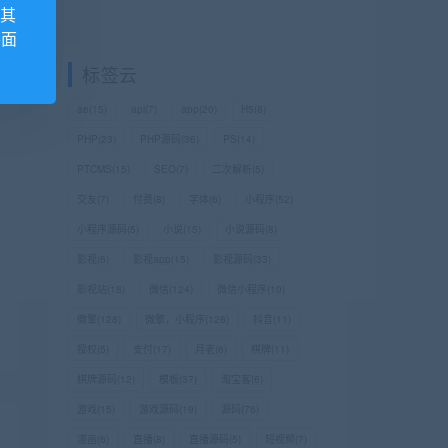
,其
外面
标签云
ae
(15)
api
(7)
app
(20)
H5
(8)
PHP
(23)
PHP源码
(36)
PS
(14)
PTCMS
(15)
SEO
(7)
二次解析
(5)
交友
(7)
付费
(8)
字体
(6)
小程序
(52)
小程序源码
(5)
小说
(15)
小说源码
(8)
影视
(6)
影视app
(15)
影视源码
(33)
影视站
(18)
微信
(124)
微信小程序
(10)
微擎
(128)
微擎，小程序
(126)
抖音
(11)
授权
(5)
支付
(17)
月老
(6)
棋牌
(11)
棋牌源码
(12)
模板
(37)
淘宝客
(6)
游戏
(15)
游戏源码
(19)
源码
(76)
漫画
(6)
直播
(8)
直播源码
(5)
短视频
(7)