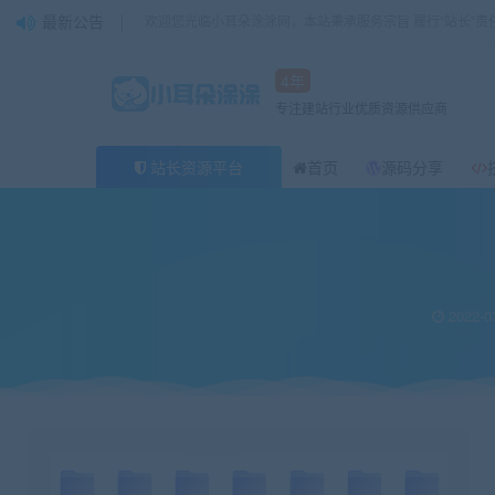
最新公告
欢迎您光临小耳朵涂涂网，本站秉承服务宗旨 履行“站长”责
4年
专注建站行业优质资源供应商
站长资源平台
首页
源码分享
当前位置：
小耳朵涂涂官网
素材
4000个绿幕视频素材27G
>
>
2022-0