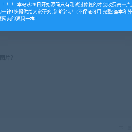
！！！！ 本站从29日开始源码只有测试过修复的才会收费高一点
的一律1快提供给大家研究,参考学习！(不保证可用,完整)基本和
这里所提供资源均只能用于参考学习用，请勿直接商用。若由于
源网卖的源码一样！
承担。更多说明请参考 VIP介绍。
图片？
下一篇