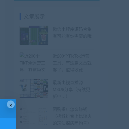
文章展示
微信小程序源码合集
有可能有你需要的哦
近200个TikTok运营
工具，有这篇文章就
够了，值得收藏
最新电视直播源
M3U8分享（持续更
新中…）
×
团购探店怎么赚钱
（拆解抖音上比较火
的玩法探店团购号）