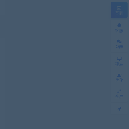
签到
客服
Q群
建站
优化
全屏