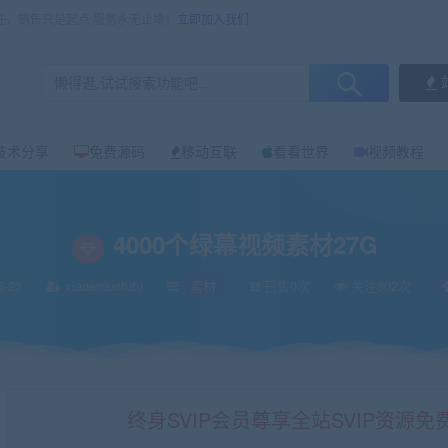
任，销售只是起点 服务永无止境！
立即加入我们
技术分享
免费源码
移动互联
看看世界
视频教程
4000个绿幕视频素材27G
3-23
xiaoerduotutu
素材
已售0次
关注802次
终身SVIP会员尊享全站SVIP资源免费下