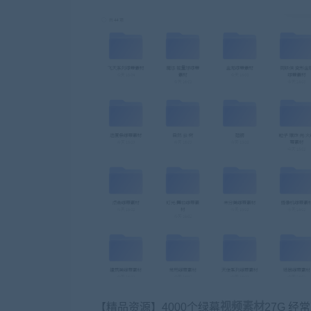
【精品资源】4000个绿幕
视频素材
27G 经