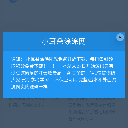
×
上一篇
下一篇
小耳朵涂涂网
VIP小说防封版V5.1.2公众号
红包拓客 5.9.0原版 微擎微赞
版 修复自动卡密 微擎微赞模
通用功能
通知： 小耳朵涂涂网先免费开放下载，每日签到领
块
取积分免费下载！！！！ 本站从29日开始源码只有
测试过修复的才会收费高一点,其余的一律1快提供给
大家研究,参考学习！(不保证可用,完整)基本和外面资
相关推荐
源网卖的源码一样！