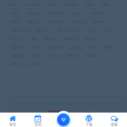
PS
(14)
PTCMS
(15)
SEO
(7)
二次解析
(5)
交友
(7)
付费
(8)
字体
(6)
小程序
(52)
小程序源码
(5)
小说
(15)
小说源码
(8)
影视
(6)
影视app
(15)
影视源码
(33)
影视站
(18)
微信
(124)
微信小程序
(10)
微擎
(128)
微擎，小程序
(126)
抖音
(11)
授权
(5)
支付
(17)
月老
(6)
棋牌
(11)
棋牌源码
(12)
模板
(37)
淘宝客
(6)
游戏
(15)
游戏源码
(19)
源码
(76)
漫画
(6)
直播
(8)
直播源码
(5)
短视频
(7)
红包
(8)
视频
(34)
视频源码
(7)
解析
(15)
软件
(16)
© 2017-2021 XIAOERDUOTUTU - BLOG.GUANGHUIJIE.COM & 小
耳朵涂涂 Theme. All rights reserved
XML地图
|
站长导航
首页
签到
下载
客服