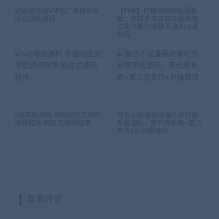
对接资源网VIP无广告解析自
【PHP】柠檬视频网站最新
适应网站源码
版：支持多语言和多视频格
式和访客在线聊天,含App源
代码
x站导航源码 帝国响应式导航
聚合小说漫画动漫听书分销
源码程序 响应式源码程序
系统源码，带代理系统+第三
方支付+对接微信
发表评论