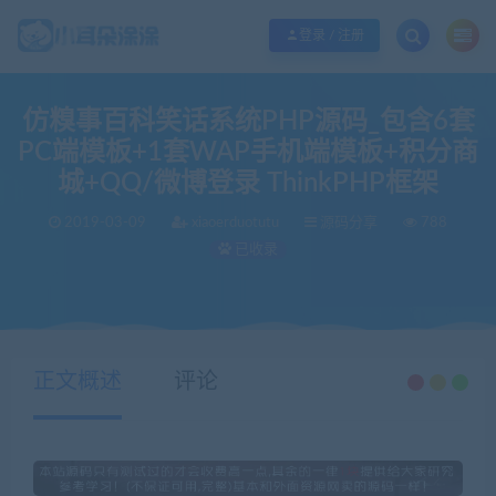
欢迎您光临小耳朵涂涂网，本站秉承服务宗旨 履行“站长”责任，销售只是起点 服
登录 / 注册
仿糗事百科笑话系统PHP源码_包含6套
PC端模板+1套WAP手机端模板+积分商
城+QQ/微博登录 ThinkPHP框架
2019-03-09
xiaoerduotutu
源码分享
788
已收录
当前位置：
小耳朵涂涂官网
源码分享
仿糗事百科笑话系统PHP源码_包含6套PC端模板+1套WAP手机端模板+积分商城+QQ/微博登录 ThinkPHP框架
>
>
正文概述
评论