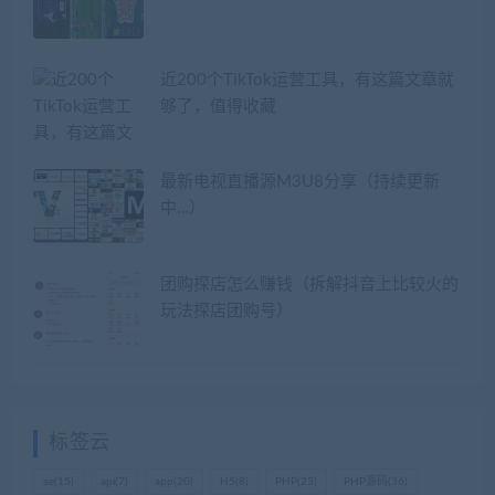
近200个TikTok运营工具，有这篇文章就
够了，值得收藏
最新电视直播源M3U8分享（持续更新
中…）
团购探店怎么赚钱（拆解抖音上比较火的
玩法探店团购号）
标签云
ae
(15)
api
(7)
app
(20)
H5
(8)
PHP
(23)
PHP源码
(36)