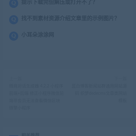
提示下载完但解压或打开不了？
找不到素材资源介绍文章里的示例图片？
小耳朵涂涂网
上一篇
下一篇
微商对话生成器 4.2.2 小程序
蓝白博客新闻站群通用网站源
前端+后端 修正小程序微信前
码 织梦dedecms文章类网站
端非会员无法查看微信区块
模板
微擎小程序
相关推荐