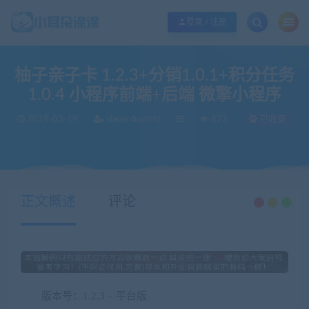
欢迎您光临小耳朵涂涂网，本站秉承服务宗旨 履行“站长”责任，销售只是起点 服
登录 / 注册
柚子亲子卡 1.2.3+分销1.0.1+积分任务
1.0.4 小程序前端+后端 微擎小程序
2019-03-19
xiaoerduotutu
873
已收录
当前位置：
小耳朵涂涂官网
源码分享
柚子亲子卡 1.2.3+分销1.0.1+积分任务1.0.4 小程序前端+后端 微擎小程序
>
>
正文概述
评论
版本号：1.2.3 – 平台版