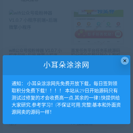
wifi公众号吸粉神器 V1.0.7 小
首发任务平台任务系统源码
程序前端+后端 微擎小程序
积分墙全民帮扶防众人帮蚂
×
蚁帮扶系统源码任务发布-小
小耳朵涂涂网
耳朵涂涂网
通知： 小耳朵涂涂网先免费开放下载，每日签到领
取积分免费下载！！！！ 本站从29日开始源码只有
测试过修复的才会收费高一点,其余的一律1快提供给
大家研究,参考学习！(不保证可用,完整)基本和外面资
源网卖的源码一样！
思创兼职 V6.7.5 开源全解密
塔罗牌占卜爱情塔罗牌源码
版 小程序前端+后端 微擎小
星座算命感情财运测算源码 P
程序
HP独立后台