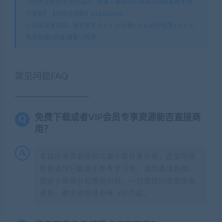
【网罗全网资讯-资讯必达--如果下载链接失效请进群联系群主进
行更新】【站长交流群】811622480
小耳朵涂涂官网
»
柚子亲子卡 1.2.3+分销1.0.1+积分任务1.0.4 小
程序前端+后端 微擎小程序
常见问题FAQ
免费下载或者VIP会员专享资源能否直接商
用？
本站所有资源版权均属于原作者所有，这里所提
供资源均只能用于参考学习用，请勿直接商用。
若由于商用引起版权纠纷，一切责任均由使用者
承担。更多说明请参考 VIP介绍。