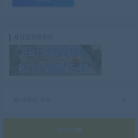
每日签到领积分
加入QQ群