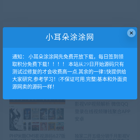
×
上一篇
下一篇
小耳朵涂涂网
医疗小程序 5.9.6 小程序前端
手游【神魔大陆】VM一键即
+后端 增加线下提现，结算功
玩服务端+在线GM工具+安卓
能 增加患者预 微擎微赞模块
端+图文教程
通知： 小耳朵涂涂网先免费开放下载，每日签到领
取积分免费下载！！！！ 本站从29日开始源码只有
测试过修复的才会收费高一点,其余的一律1快提供给
大家研究,参考学习！(不保证可用,完整)基本和外面资
相关推荐
源网卖的源码一样！
PHP米酷CMS影视源码6.27版
独家二开五级分销千月影视V