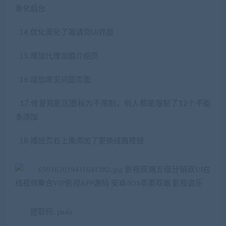
美化后台
14.优化美化了邀请页UI界面
15.增加代理加盟介绍页
16.增加常见问题页面
17.修复观影区图标为不限制，别人都是限制了12个不能
多添加
18.播放页右上角添加了更换线路按钮
提取码: pa4u