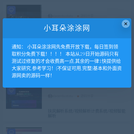
xiaoerduotutu
源码分享
×
小耳朵涂涂网
内核全新优化UI界面影视双端源码
通知： 小耳朵涂涂网先免费开放下载，每日签到领
取积分免费下载！！！！ 本站从29日开始源码只有
xiaoerduotutu
源码分享
测试过修复的才会收费高一点,其余的一律1快提供给
大家研究,参考学习！(不保证可用,完整)基本和外面资
赚钱网盘系统/城通网盘/蓝奏网盘/多服务器
上传/限速下载
源网卖的源码一样！
xiaoerduotutu
源码分享
扶风解析系统/视频解析计费系统/视频智能
解析