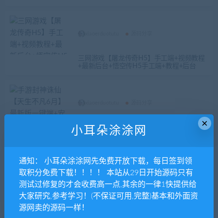
xiaoerduotutu
源码分享
三网游戏【屠龙传奇H5】手工端+视频教程
+最新后台+悟空传H5手工端+教程+后台
xiaoerduotutu
源码分享
×
手游封神诛仙【天生不凡6月】最新版一键
小耳朵涂涂网
端+安卓端+在线GM后台带教程
通知： 小耳朵涂涂网先免费开放下载，每日签到领
取积分免费下载！！！！ 本站从29日开始源码只有
xiaoerduotutu
源码分享
测试过修复的才会收费高一点,其余的一律1快提供给
大家研究,参考学习！(不保证可用,完整)基本和外面资
三网西游H5【复仇者联盟版】2019总结版V
M一键即玩端+手工外网端+游戏后台+外网
源网卖的源码一样！
教程