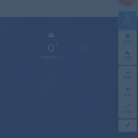
签到
客服
0
今日发布(个)
Q群
建站
优化
全屏