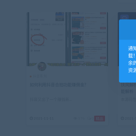
通
载
余
资
抖音系列
源码分
如何利用抖音合拍功能赚佣金？
扶风解
能解析
抖音又出了一个赚钱新...
本源码包
2021-11-11
576
0
2021-
精品