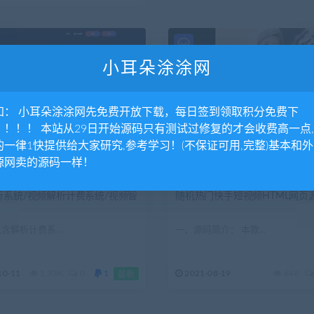
小耳朵涂涂网
知： 小耳朵涂涂网先免费开放下载，每日签到领取积分免费下
！！！！ 本站从29日开始源码只有测试过修复的才会收费高一点
的一律1快提供给大家研究,参考学习！(不保证可用,完整)基本和
源网卖的源码一样！
享
源码分享
析系统/视频解析计费系统/视频智
随机热门快手短视频HTML网页源
含解析计费系...
一、源码简介： 本款...
10-11
1.73K
0
1
2021-08-19
648
最新