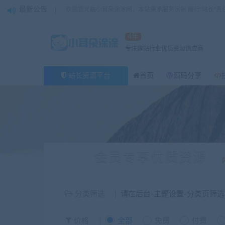
最新公告
欢迎您光临小耳朵涂涂网，本站秉承服务宗旨 履行“站长”责
4年
专注建站行业优质资源供应商
站长资源平台
首页
源码分享
会员专享优质资源
分类筛选
请在后台-主题设置-分类页筛
价格
全部
免费
付费