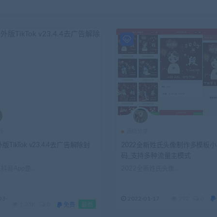
码
源码分享
TikTok v23.4.4去广告解除封
2022全新姓氏头像制作多模板
码_支持多种流量主模式
音App是...
2022全新姓氏头像...
03-
2022-01-17
792
0
1.25K
0
免费
最新