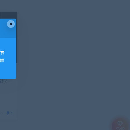
×
,其
外面
码!
0
1
SVIP