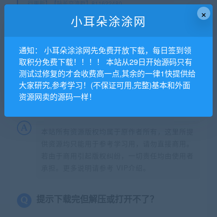
行更新】【站长交流群】811622480
×
小耳朵涂涂官网
»
随机热门快手短视频HTML网页源码!
小耳朵涂涂网
通知： 小耳朵涂涂网先免费开放下载，每日签到领
常见问题FAQ
取积分免费下载！！！！ 本站从29日开始源码只有
测试过修复的才会收费高一点,其余的一律1快提供给
大家研究,参考学习！(不保证可用,完整)基本和外面
免费下载或者VIP会员专享资源能否直接商
资源网卖的源码一样！
用？
本站所有资源版权均属于原作者所有，这里所提
供资源均只能用于参考学习用，请勿直接商用。
若由于商用引起版权纠纷，一切责任均由使用者
承担。更多说明请参考 VIP介绍。
提示下载完但解压或打开不了？