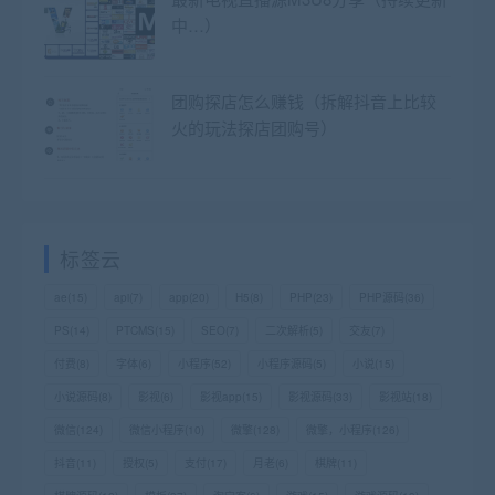
中…）
团购探店怎么赚钱（拆解抖音上比较
火的玩法探店团购号）
标签云
ae
(15)
api
(7)
app
(20)
H5
(8)
PHP
(23)
PHP源码
(36)
PS
(14)
PTCMS
(15)
SEO
(7)
二次解析
(5)
交友
(7)
付费
(8)
字体
(6)
小程序
(52)
小程序源码
(5)
小说
(15)
小说源码
(8)
影视
(6)
影视app
(15)
影视源码
(33)
影视站
(18)
微信
(124)
微信小程序
(10)
微擎
(128)
微擎，小程序
(126)
抖音
(11)
授权
(5)
支付
(17)
月老
(6)
棋牌
(11)