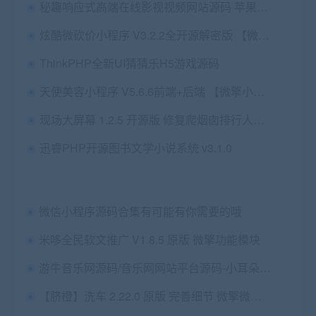
秘趣响应式高端在线影视视频网站源码 苹果cmsV10内核带采集+试看+VIP+分销
炫酷微砍价小程序 V3.2.2全开源解密版 【微擎模块】
ThinkPHP全新UI猜猜乐H5游戏源码
天使美容小程序 V5.6.6前端+后端 【微擎小程序】
现场大屏幕 1.2.5 开源版 修复爬烟囱排行人数只有10人的问题 微擎功能模块
迅睿PHP开源图书文学小说系统 v3.1.0
微信小程序源码合集有可能有你需要的哦
米哆全民软文推广 V1.8.5 原版 微擎功能模块
游牛音乐网源码/音乐网网站平台源码-小耳朵涂涂网
【脐橙】洗车 2.22.0 原版 完善细节 微擎微赞通用功能