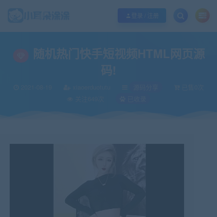
欢迎您光临小耳朵涂涂网，本站秉承服务宗旨 履行“站长”责任，销售只是起点 服
登录 / 注册
当前位置：
小耳朵涂涂官网
源码分享
随机热门快手短视频HTML网页源码!
>
>
随机热门快手短视频HTML网页源
码!
2021-08-19
xiaoerduotutu
源码分享
已售0次
关注649次
已收录