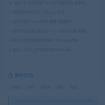
【超人】商家联盟 V3.2.6开源解密版 微擎功能模块
仿百度5秒盾代码 可防止cc攻击
红包拼团 V1.4.2 原版 微擎功能模块
手机数码回收 商业版 1.1.0 小程序前端+后端 修复 后台订单重复显示 微擎小程序
闲云仿歪歪漫画网站源码 Thinkphp内核
四合一图床上传单网页版HTML源码
猜你在找
小姐姐
源码
短视频
美女
视频
【网罗全网资讯-资讯必达--如果下载链接失效请进群联系群主进