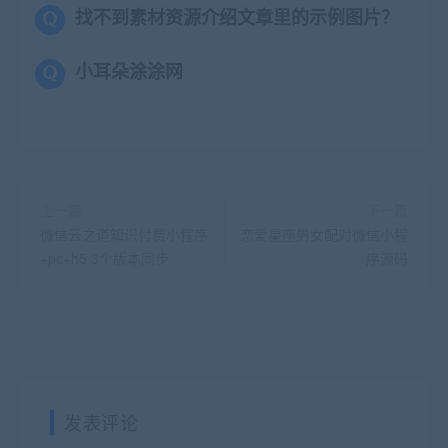
找不到素材资源介绍文章里的示例图片？
小耳朵涂涂网
上一篇
下一篇
微信云之道知识付费小程序
恋爱星座男女配对微信小程
+pc+h5 3个版本同步
序源码
发表评论