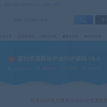
任，销售只是起点 服务永无止境！
立即加入我们
技术分享
免费源码
移动互联
看看世界
视频教程
素材资源解析平台PHP源码 V8.0
21
xiaoerduotutu
源码分享
已售2次
关注860次
终身SVIP会员尊享全站SVIP资源免费下