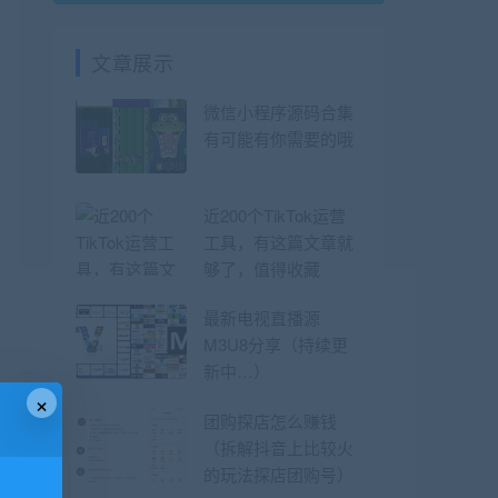
文章展示
微信小程序源码合集
有可能有你需要的哦
近200个TikTok运营
工具，有这篇文章就
够了，值得收藏
最新电视直播源
M3U8分享（持续更
新中…）
×
团购探店怎么赚钱
（拆解抖音上比较火
的玩法探店团购号）