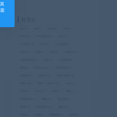
,其
外面
标签云
ae
(15)
api
(7)
app
(20)
H5
(8)
PHP
(23)
PHP源码
(36)
PS
(14)
PTCMS
(15)
SEO
(7)
二次解析
(5)
交友
(7)
付费
(8)
字体
(6)
小程序
(52)
小程序源码
(5)
小说
(15)
小说源码
(8)
影视
(6)
影视app
(15)
影视源码
(33)
影视站
(18)
微信
(124)
微信小程序
(10)
微擎
(128)
微擎，小程序
(126)
抖音
(11)
授权
(5)
支付
(17)
月老
(6)
棋牌
(11)
棋牌源码
(12)
模板
(37)
淘宝客
(6)
游戏
(15)
游戏源码
(19)
源码
(76)
漫画
(6)
直播
(8)
直播源码
(5)
短视频
(7)