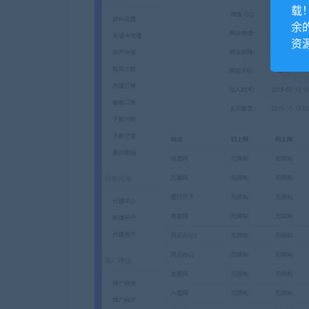
载
余
资