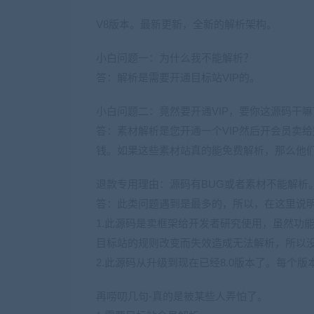
V8版本。最新更新，全新的解析架构。
小白问题一：为什么我不能解析？
答：解析是需要开通目标站VIP的。
小白问题二：竟然要开通VIP，要你这源码干
答：素材解析是您开通一个VIP然后开会员卖
钱。如果这些素材站真的能免费解析，那么他
退款专用理由：源码有BUG或者素材不能解析
答：此类问题遇到是最多的，所以，在这里说
1.此源码是卖框架给开发者研究使用，虽然功
目标站的规则改变而失效造成无法解析，所以没
2.此源码从升级到现在已经8.0版本了。每个
再唠叨几句-真的是被某些人弄怕了。