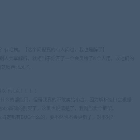
嘛？有毛病。【这个问题真的有人问过，我也是醉了】
给别人共享解析，就相当于你开了一个会员给了N个人用，收他们的
们就喝西北风了。
。
明以下几点！！！！
能什么的都能用，但是我真的不敢卖给小白，因为解析接口会根据
php基础的别买了，这里也说清楚了，我就当卖个框架。
版本肯定都有BUG什么的，要不然也不会更新了，对不对？