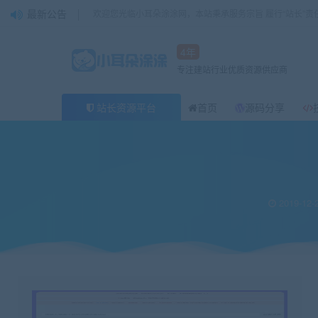
最新公告
欢迎您光临小耳朵涂涂网，本站秉承服务宗旨 履行“站长”责
4年
专注建站行业优质资源供应商
站长资源平台
首页
源码分享
当前位置：
小耳朵涂涂官网
源码分享
素材资源解析平台PHP源码 V8.0
>
>
2019-12-