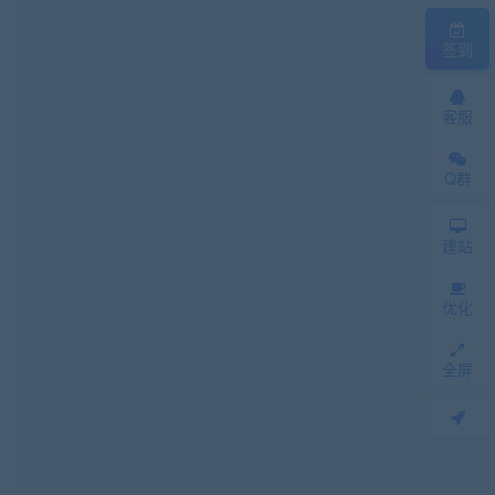
签到
客服
Q群
建站
优化
全屏