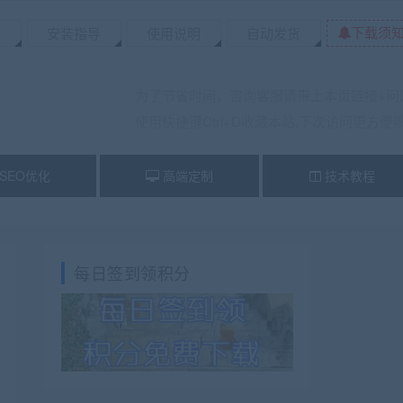
下载须
置
安装指导
使用说明
自动发货
为了节省时间，咨询客服请带上本页链接+问
使用快捷键Ctrl+D收藏本站,下次访问更方便
SEO优化
高端定制
技术教程
每日签到领积分