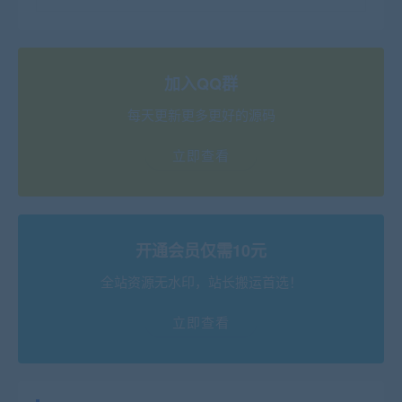
加入QQ群
每天更新更多更好的源码
立即查看
开通会员仅需10元
全站资源无水印，站长搬运首选！
立即查看