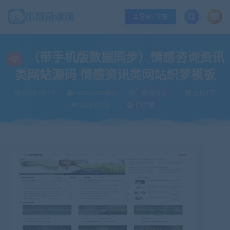
欢迎您光临小耳朵涂涂网，本站秉承服务宗旨 履行“站长”责任，销售只是起点 服
登录 / 注册
当前位置：
小耳朵涂涂官网
源码分享
（带手机版数据同步）情感咨询资讯
>
>
（带手机版数据同步）情感咨询资讯
类网站源码 情感资讯类网站织梦模板
2020-06-15
xiaoerduotutu
源码分享
已售1次
关注819次
已收录