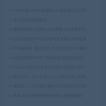
PHP米酷CMS影视源码6.27版修复幻灯片带详细教程
农产品防伪溯源系统
最新笔趣阁小说网站 杰奇模板 共6套带手机版 采集器采集规则视频教程
2022修复版PHP活动现场大屏幕互动系统源码 带微信上墙+3D签到投票抽奖+互动游戏+红包等功能
手游服务端【极无双】真三国无双VM一键即玩服务端+手工外网端+在线GM+详细教程
对接资源网VIP无广告解析自适应网站源码
Thinkphp源码交易平台虚拟交易系统付费下载系统源码交易平台程序
柚子KTV 1.6.5+分销1.0.0 小程序前端+后端 增加地址用途说明 优化海报 微擎小程序
微品牌 1.8.4 开源版 更新字长度优化代码 替换新版的编辑器 微擎功能模块
苹果cms仿哔哩哔哩影视模板+播放器源码