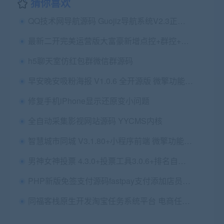
猜你喜欢
QQ技术网导航源码 Guojiz导航系统V2.3正式版
最新二开完美运营版大富豪新增点控+群控+完美数据+直接注册登录+封装APP
h5聊天室仿红包群微信群源码
早安晚安吸粉海报 V1.0.6 全开源版 微擎功能模块
修复手机iPhone显示还原变小问题
全自动采集影视网站源码 YYCMS内核
智慧城市同城 V3.1.80+小程序前端 微擎功能模块
男神女神投票 4.3.0+投票工具3.0.6+排名自助查询1.05.19 【微擎功能模块】
PHP新版免签支付源码fastpay支付添加店员免监控挂机支付系统+码商+代理+盘口
同福客栈原生开发淘宝任务系统平台 电商任务系统源码