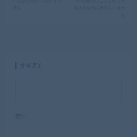
在线提取抖音背景音乐mp3
PHP全新微小豆朋友圈分享
源码
赚钱系统网站源码带分销功
能
发表评论
昵称*