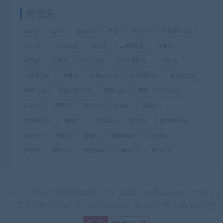
标签云
ae
(15)
api
(7)
app
(20)
H5
(8)
PHP
(23)
PHP源码
(36)
PS
(14)
PTCMS
(15)
SEO
(7)
二次解析
(5)
交友
(7)
付费
(8)
字体
(6)
小程序
(52)
小程序源码
(5)
小说
(15)
小说源码
(8)
影视
(6)
影视app
(15)
影视源码
(33)
影视站
(18)
微信
(124)
微信小程序
(10)
微擎
(128)
微擎，小程序
(126)
抖音
(11)
授权
(5)
支付
(17)
月老
(6)
棋牌
(11)
棋牌源码
(12)
模板
(37)
淘宝客
(6)
游戏
(15)
游戏源码
(19)
源码
(76)
漫画
(6)
直播
(8)
直播源码
(5)
短视频
(7)
红包
(8)
视频
(34)
视频源码
(7)
解析
(15)
软件
(16)
© 2017-2021 XIAOERDUOTUTU - BLOG.GUANGHUIJIE.COM & 小
耳朵涂涂 Theme. All rights reserved
XML地图
|
站长导航