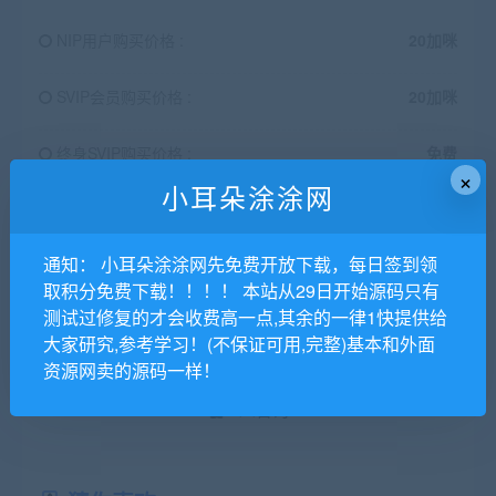
NIP用户购买价格 :
20加咪
SVIP会员购买价格 :
20加咪
终身SVIP购买价格 :
免费
×
小耳朵涂涂网
支付下载
通知： 小耳朵涂涂网先免费开放下载，每日签到领
已售
1
取积分免费下载！！！！ 本站从29日开始源码只有
测试过修复的才会收费高一点,其余的一律1快提供给
最近更新
2020年06月15日
大家研究,参考学习！(不保证可用,完整)基本和外面
资源网卖的源码一样！
QQ咨询