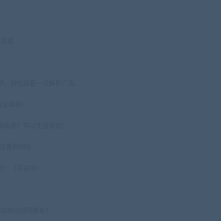
库资源
说明，轻松屏蔽一次解析广告。
商业解析！
清画质！可以无限添加！
你设置的网址
迟！（可关闭）
源站自动调用解析！