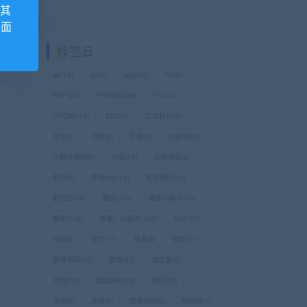
,其
外面
标签云
ae
(15)
api
(7)
app
(20)
H5
(8)
PHP
(23)
PHP源码
(36)
PS
(14)
PTCMS
(15)
SEO
(7)
二次解析
(5)
交友
(7)
付费
(8)
字体
(6)
小程序
(52)
小程序源码
(5)
小说
(15)
小说源码
(8)
影视
(6)
影视app
(15)
影视源码
(33)
影视站
(18)
微信
(124)
微信小程序
(10)
微擎
(128)
微擎，小程序
(126)
抖音
(11)
授权
(5)
支付
(17)
月老
(6)
棋牌
(11)
棋牌源码
(12)
模板
(37)
淘宝客
(6)
游戏
(15)
游戏源码
(19)
源码
(76)
漫画
(6)
直播
(8)
直播源码
(5)
短视频
(7)