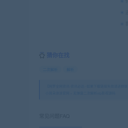
猜你在找
二次解析
解析
【网罗全网资讯-资讯必达--如果下载链接失效请进群联系
小耳朵涂涂官网
»
无弹窗二次解析vip影视源码
常见问题FAQ