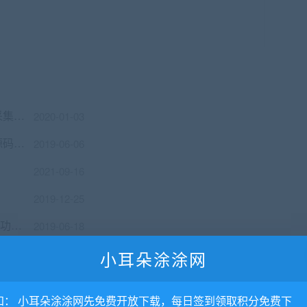
知更鸟MM图片采集站源码 自带7条有效采集规则 WordPress内核-小耳朵涂涂网
2020-01-03
2019年最新 在线智能AI文章伪原创网站源码 自媒体跟站长的福利
2019-06-06
2021-09-16
2019-12-25
朋友圈广告助手 V1.2.21 原版有加密 微擎功能模块
2019-06-18
】
2019-07-06
小耳朵涂涂网
2019-03-09
知： 小耳朵涂涂网先免费开放下载，每日签到领取积分免费下