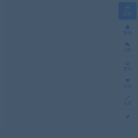
签到
客服
Q群
建站
优化
全屏