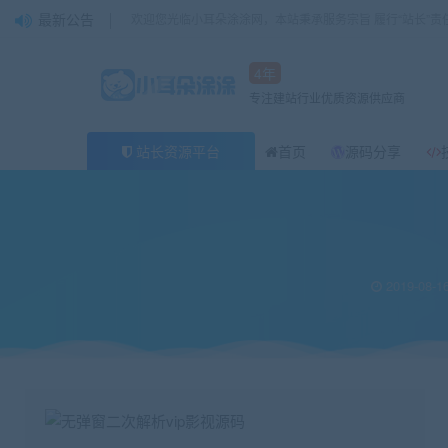
最新公告
欢迎您光临小耳朵涂涂网，本站秉承服务宗旨 履行“站长”责
4年
专注建站行业优质资源供应商
站长资源平台
首页
源码分享
当前位置：
小耳朵涂涂官网
源码分享
无弹窗二次解析vip影视源码
>
>
2019-08-1