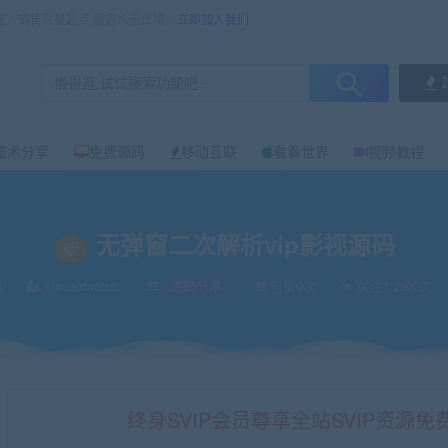
任，销售只是起点 服务永无止境！
立即加入我们
技术分享
免费源码
移动互联
看看世界
视频教程
无弹窗二次解析vip影视源码
6
xiaoerduotutu
源码分享
已售0次
关注1.29K次
终身SVIP会员尊享全站SVIP资源免费下