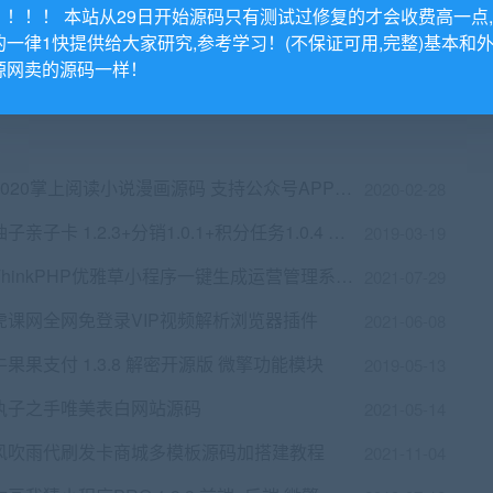
新UI界面Thinkphp霸屏天下微信抖音快手关注点赞任务平台源码
2019-10-06
！！！！ 本站从29日开始源码只有测试过修复的才会收费高一点
的一律1快提供给大家研究,参考学习！(不保证可用,完整)基本和
2021-10-12
源网卖的源码一样！
草莓CDMS原创内容分销系统-微信小说平台系统v1.0内容管理系统
2021-11-19
2020掌上阅读小说漫画源码 支持公众号APP打包加盟商分站代理扣量（不带采集）
2020-02-28
柚子亲子卡 1.2.3+分销1.0.1+积分任务1.0.4 小程序前端+后端 微擎小程序
2019-03-19
ThinkPHP优雅草小程序一键生成运营管理系统源码
2021-07-29
虎课网全网免登录VIP视频解析浏览器插件
2021-06-08
牛果果支付 1.3.8 解密开源版 微擎功能模块
2019-05-13
执子之手唯美表白网站源码
2021-05-14
风吹雨代刷发卡商城多模板源码加搭建教程
2021-11-04