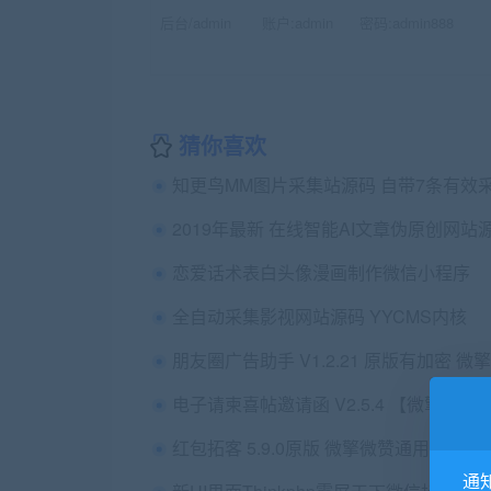
后台/admin 账户:admin 密码:admin888
猜你喜欢
恋爱话术表白头像漫画制作微信小程序
全自动采集影视网站源码 YYCMS内核
电子请柬喜帖邀请函 V2.5.4 【微擎模块
红包拓客 5.9.0原版 微擎微赞通用功能
通