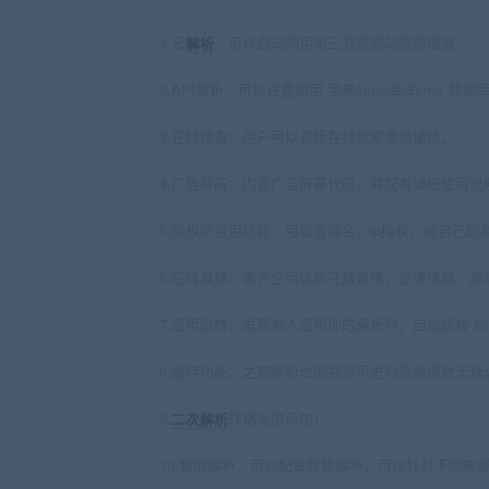
1.云
解析
：可以自动调用第三方资源站资源播放。
2.API解析：可以设置调用 苹果cms/海洋cms 数据
3.在线搜索：用户可以直接在线搜索资源播放。
4.广告屏蔽：内置广告屏蔽代码，并配有详细使用
5.授权防盗用功能：可设置域名、ip授权，做自己的
6.在线直播：聚合全网优质在线直播，急速播放，高
7.盗用跳转：发现有人盗用你的解析时，自动跳转 
8.缓存功能：之前解析过的视频可进行急速播放无延
9.
二次解析
线路无限添加！
10.智能解析：可以配置智能解析，可以针对不同来