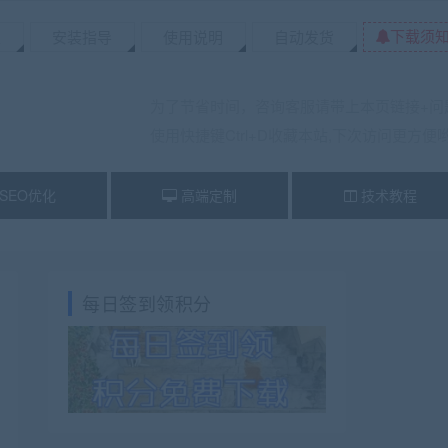
下载须
置
安装指导
使用说明
自动发货
为了节省时间，咨询客服请带上本页链接+问
使用快捷键Ctrl+D收藏本站,下次访问更方便
SEO优化
高端定制
技术教程
每日签到领积分