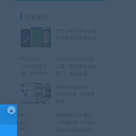
文章展示
微信小程序源码合集
有可能有你需要的哦
近200个TikTok运营
工具，有这篇文章就
够了，值得收藏
最新电视直播源
M3U8分享（持续更
新中…）
×
团购探店怎么赚钱
（拆解抖音上比较火
的玩法探店团购号）