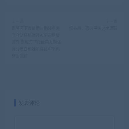
上一篇
下一篇
霸屏天下微信朋友圈任务分
摸头杀，忍の摸头之术源码
享自动挂机赚钱APP完整版
源码 霸屏天下微信朋友圈任
务分享自动挂机赚钱APP完
整版源码
发表评论