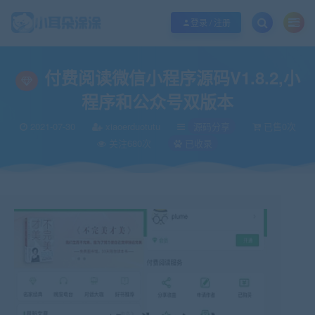
欢迎您光临小耳朵涂涂网，本站秉承服务宗旨 履行“站长”责任，销售只是起点 服
登录 / 注册
当前位置：
小耳朵涂涂官网
源码分享
付费阅读微信小程序源码V1.8.2,
>
>
付费阅读微信小程序源码V1.8.2,小
程序和公众号双版本
2021-07-30
xiaoerduotutu
源码分享
已售0次
关注680次
已收录