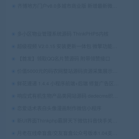
齐博地方门户v8.0多城市商业版 新增最新微信登陆+微信支付+微信客服+聚会活动模块等
多小区物业管理系统源码 ThinkPHP5内核
超级视频 V2.0.15 安装更新一体包 微擎功能模块
【首发】领取QQ名片赞源码 附带领赞接口
价值5000元的码农网整站源码资源采集展示销售平台源码下载
鲜花速递 1.4.4 小程序前端+后端 修复广告区和魔方区链接打开空白的问题 微擎微赞模块
响应式有机生物产品类网站源码 dedecms织梦模板
恋爱话术表白头像漫画制作微信小程序
新UI界面Thinkphp霸屏天下微信抖音快手关注点赞任务平台源码
月老在线牵盲盒/交友盲盒公众号版本1.04支持交友同城