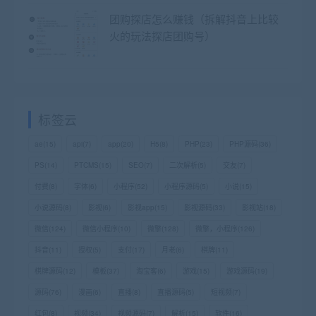
团购探店怎么赚钱（拆解抖音上比较
火的玩法探店团购号）
标签云
ae
(15)
api
(7)
app
(20)
H5
(8)
PHP
(23)
PHP源码
(36)
PS
(14)
PTCMS
(15)
SEO
(7)
二次解析
(5)
交友
(7)
付费
(8)
字体
(6)
小程序
(52)
小程序源码
(5)
小说
(15)
小说源码
(8)
影视
(6)
影视app
(15)
影视源码
(33)
影视站
(18)
微信
(124)
微信小程序
(10)
微擎
(128)
微擎，小程序
(126)
抖音
(11)
授权
(5)
支付
(17)
月老
(6)
棋牌
(11)
棋牌源码
(12)
模板
(37)
淘宝客
(6)
游戏
(15)
游戏源码
(19)
源码
(76)
漫画
(6)
直播
(8)
直播源码
(5)
短视频
(7)
红包
(8)
视频
(34)
视频源码
(7)
解析
(15)
软件
(16)