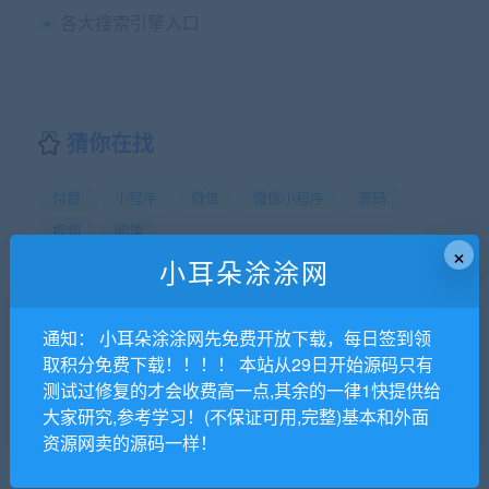
各大搜索引擎入口
猜你在找
付费
小程序
微信
微信小程序
源码
视频
阅读
×
小耳朵涂涂网
【网罗全网资讯-资讯必达--如果下载链接失效请进群联系群主进
行更新】【站长交流群】811622480
通知： 小耳朵涂涂网先免费开放下载，每日签到领
小耳朵涂涂官网
»
付费阅读微信小程序源码V1.8.2,小程序和公
取积分免费下载！！！！ 本站从29日开始源码只有
众号双版本
测试过修复的才会收费高一点,其余的一律1快提供给
大家研究,参考学习！(不保证可用,完整)基本和外面
资源网卖的源码一样！
常见问题FAQ