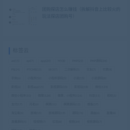
团购探店怎么赚钱（拆解抖音上比较火的
玩法探店团购号）
标签云
ae
(15)
api
(7)
app
(20)
H5
(8)
PHP
(23)
PHP源码
(36)
PS
(14)
PTCMS
(15)
SEO
(7)
二次解析
(5)
交友
(7)
付费
(8)
字体
(6)
小程序
(52)
小程序源码
(5)
小说
(15)
小说源码
(8)
影视
(6)
影视app
(15)
影视源码
(33)
影视站
(18)
微信
(124)
微信小程序
(10)
微擎
(128)
微擎，小程序
(126)
抖音
(11)
授权
(5)
支付
(17)
月老
(6)
棋牌
(11)
棋牌源码
(12)
模板
(37)
淘宝客
(6)
游戏
(15)
游戏源码
(19)
源码
(76)
漫画
(6)
直播
(8)
直播源码
(5)
短视频
(7)
红包
(8)
视频
(34)
视频源码
(7)