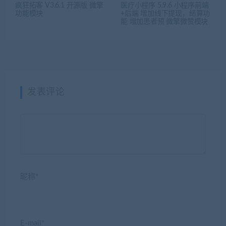
疯狂拓客 V3.6.1 开源版 微擎
医疗小程序 5.9.6 小程序前端
功能模块
+后端 增加线下提现，结算功
能 增加患者预 微擎微赞模块
发表评论
昵称*
E-mail*