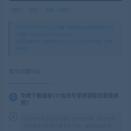
微信
微擎
微擎，小程序
【网罗全网资讯-资讯必达--如果下载链接失效请进群联系群主进
行更新】【站长交流群】811622480
小耳朵涂涂官网
»
求职招聘小程序 V4.0.75全解密开源版 【微擎
小程序】
常见问题FAQ
免费下载或者VIP会员专享资源能否直接商
用？
本站所有资源版权均属于原作者所有，这里所提
供资源均只能用于参考学习用，请勿直接商用。