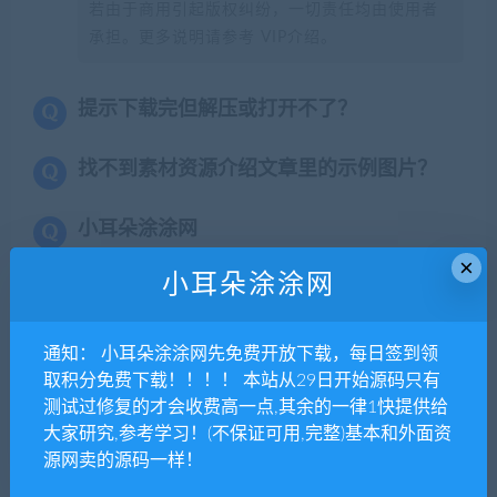
若由于商用引起版权纠纷，一切责任均由使用者
承担。更多说明请参考 VIP介绍。
提示下载完但解压或打开不了？
找不到素材资源介绍文章里的示例图片？
小耳朵涂涂网
×
小耳朵涂涂网
通知： 小耳朵涂涂网先免费开放下载，每日签到领
取积分免费下载！！！！ 本站从29日开始源码只有
上一篇
下一篇
测试过修复的才会收费高一点,其余的一律1快提供给
2019最新版H5拼手气红包源
新版酷享云支付第三方支付源
大家研究,参考学习！(不保证可用,完整)基本和外面资
码 H5红包互换源码，带自动
码 第四方支付源码 免签约支
源网卖的源码一样！
提现三级分佣和第三方支付功
付源码
能