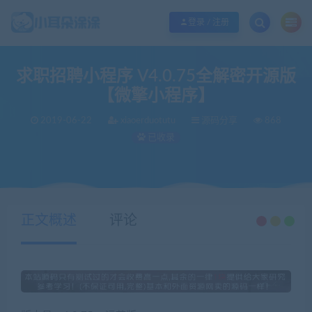
欢迎您光临小耳朵涂涂网，本站秉承服务宗旨 履行“站长”责任，销售只是起点 服
登录 / 注册
求职招聘小程序 V4.0.75全解密开源版
【微擎小程序】
2019-06-22
xiaoerduotutu
源码分享
868
已收录
当前位置：
小耳朵涂涂官网
源码分享
求职招聘小程序 V4.0.75全解密开源版 【微擎小程序】
>
>
正文概述
评论