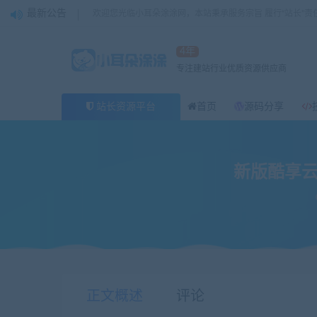
最新公告
欢迎您光临小耳朵涂涂网，本站秉承服务宗旨 履行“站长”责
4年
专注建站行业优质资源供应商
站长资源平台
首页
源码分享
新版酷享云
当前位置：
小耳朵涂涂官网
源码分享
新版酷享云支付第三方
>
>
正文概述
评论