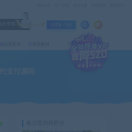
网站公告
热门标签
资源专题
资源存档
联系我们
站长导航
升级SVIP
登录 / 注册
×
抖音系列
各项素材
签约支付源码
每日签到领积分