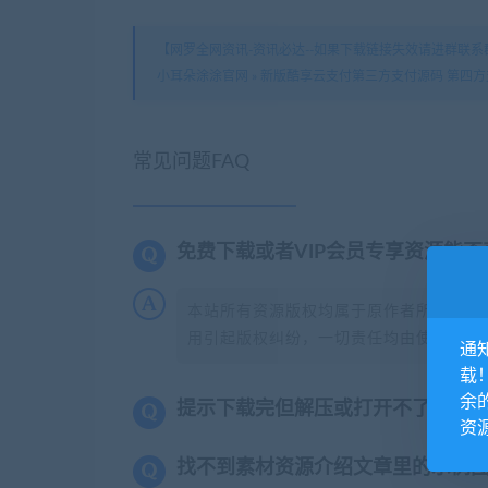
【网罗全网资讯-资讯必达--如果下载链接失效请进群联系群
小耳朵涂涂官网
»
新版酷享云支付第三方支付源码 第四方
常见问题FAQ
免费下载或者VIP会员专享资源能
本站所有资源版权均属于原作者所有，这
用引起版权纠纷，一切责任均由使用者承担
通
载
余
提示下载完但解压或打开不了？
资
找不到素材资源介绍文章里的示例