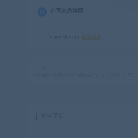
小耳朵涂涂网
xiaoerduotutu
SVIP
上一篇
求职招聘小程序 V4.0.75全解密开源版 【微擎小程序】
发表评论