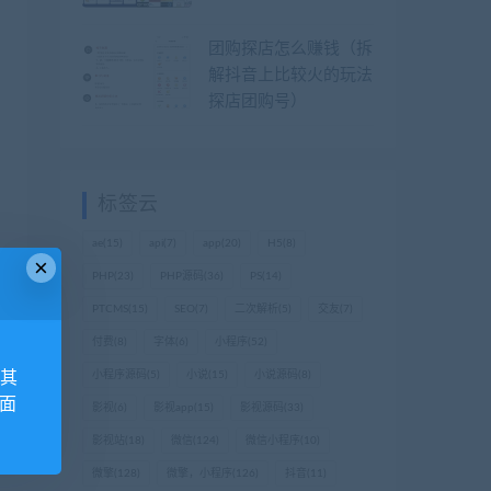
团购探店怎么赚钱（拆
解抖音上比较火的玩法
探店团购号）
标签云
ae
(15)
api
(7)
app
(20)
H5
(8)
×
PHP
(23)
PHP源码
(36)
PS
(14)
PTCMS
(15)
SEO
(7)
二次解析
(5)
交友
(7)
付费
(8)
字体
(6)
小程序
(52)
小程序源码
(5)
小说
(15)
小说源码
(8)
,其
外面
影视
(6)
影视app
(15)
影视源码
(33)
影视站
(18)
微信
(124)
微信小程序
(10)
微擎
(128)
微擎，小程序
(126)
抖音
(11)