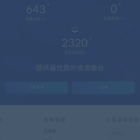
0
643
本周发布(个)
资源总数(个)
2320
稳定运行(天)
提供最优质的资源集合
立即查看
QQ群
航
友情链接
小耳朵涂涂官
逛惠街