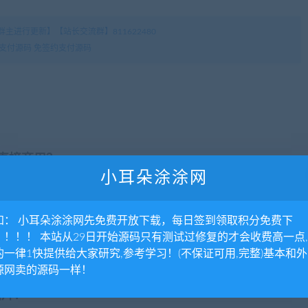
主进行更新】【站长交流群】811622480
支付源码 免签约支付源码
否直接商用？
小耳朵涂涂网
里所提供资源均只能用于参考学习用，请勿直接商用。若由于商
。更多说明请参考 VIP介绍。
知： 小耳朵涂涂网先免费开放下载，每日签到领取积分免费下
！！！！ 本站从29日开始源码只有测试过修复的才会收费高一点
的一律1快提供给大家研究,参考学习！(不保证可用,完整)基本和
源网卖的源码一样！
图片？