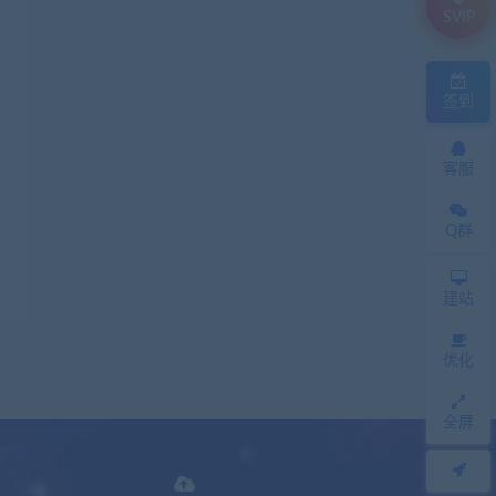
SVIP
签到
客服
Q群
建站
优化
全屏