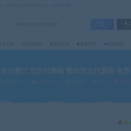
任，销售只是起点 服务永无止境！
立即加入我们
技术分享
免费源码
移动互联
看看世界
视频教程
支付第三方支付源码 第四方支付源码 免
2019-06-22
xiaoerduotutu
源码分享
969
已收录
支付源码 第四方支付源码 免签约支付源码