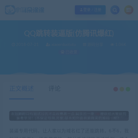
欢迎您光临小耳朵涂涂网，本站秉承服务宗旨 履行“站长”责任，销售只是起点 服
登录 / 注册
QQ跳转装逼版(仿腾讯爆红)
2018-07-21
xiaoerduotutu
源码分享
1.06K
已收录
当前位置：
小耳朵涂涂官网
源码分享
QQ跳转装逼版(仿腾讯爆红)
>
>
正文概述
评论
装逼专用代码，让人家以为域名红了还能跳转，6不6，我