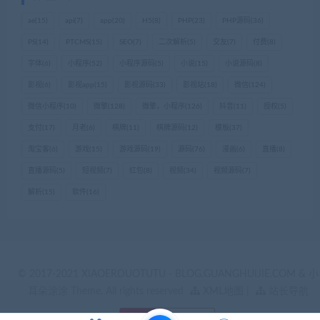
ae
(15)
api
(7)
app
(20)
H5
(8)
PHP
(23)
PHP源码
(36)
PS
(14)
PTCMS
(15)
SEO
(7)
二次解析
(5)
交友
(7)
付费
(8)
字体
(6)
小程序
(52)
小程序源码
(5)
小说
(15)
小说源码
(8)
影视
(6)
影视app
(15)
影视源码
(33)
影视站
(18)
微信
(124)
微信小程序
(10)
微擎
(128)
微擎，小程序
(126)
抖音
(11)
授权
(5)
支付
(17)
月老
(6)
棋牌
(11)
棋牌源码
(12)
模板
(37)
淘宝客
(6)
游戏
(15)
游戏源码
(19)
源码
(76)
漫画
(6)
直播
(8)
直播源码
(5)
短视频
(7)
红包
(8)
视频
(34)
视频源码
(7)
解析
(15)
软件
(16)
© 2017-2021 XIAOERDUOTUTU - BLOG.GUANGHUIJIE.COM & 小
耳朵涂涂 Theme. All rights reserved
XML地图
|
站长导航