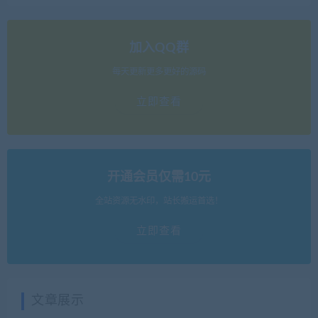
加入QQ群
每天更新更多更好的源码
立即查看
开通会员仅需10元
全站资源无水印，站长搬运首选！
立即查看
文章展示