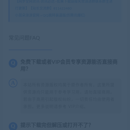
【网罗全网资讯-资讯必达--如果下载链接失效请进群联系群主进
行更新】【站长交流群】811622480
小耳朵涂涂官网
»
QQ跳转装逼版(仿腾讯爆红)
常见问题FAQ
免费下载或者VIP会员专享资源能否直接商
用？
本站所有资源版权均属于原作者所有，这里所提
供资源均只能用于参考学习用，请勿直接商用。
若由于商用引起版权纠纷，一切责任均由使用者
承担。更多说明请参考 VIP介绍。
提示下载完但解压或打开不了？