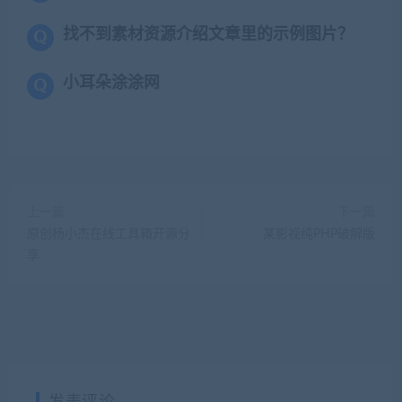
找不到素材资源介绍文章里的示例图片？
小耳朵涂涂网
上一篇
下一篇
原创杨小杰在线工具箱开源分
某影视纯PHP破解版
享