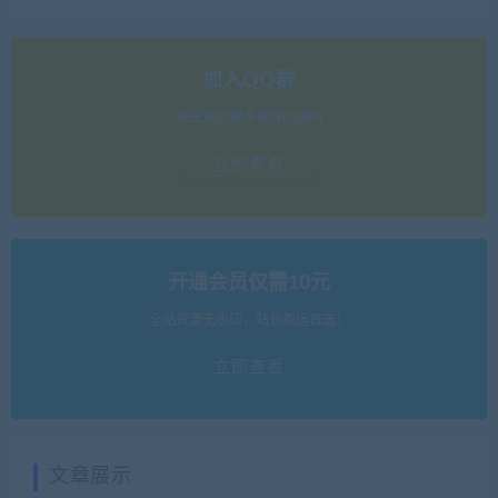
加入QQ群
每天更新更多更好的源码
立即查看
开通会员仅需10元
全站资源无水印，站长搬运首选！
立即查看
文章展示