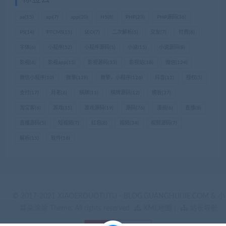
ae
(15)
api
(7)
app
(20)
H5
(8)
PHP
(23)
PHP源码
(36)
PS
(14)
PTCMS
(15)
SEO
(7)
二次解析
(5)
交友
(7)
付费
(8)
字体
(6)
小程序
(52)
小程序源码
(5)
小说
(15)
小说源码
(8)
影视
(6)
影视app
(15)
影视源码
(33)
影视站
(18)
微信
(124)
微信小程序
(10)
微擎
(128)
微擎，小程序
(126)
抖音
(11)
授权
(5)
支付
(17)
月老
(6)
棋牌
(11)
棋牌源码
(12)
模板
(37)
淘宝客
(6)
游戏
(15)
游戏源码
(19)
源码
(76)
漫画
(6)
直播
(8)
直播源码
(5)
短视频
(7)
红包
(8)
视频
(34)
视频源码
(7)
解析
(15)
软件
(16)
© 2017-2021 XIAOERDUOTUTU - BLOG.GUANGHUIJIE.COM & 小
耳朵涂涂 Theme. All rights reserved
XML地图
|
站长导航