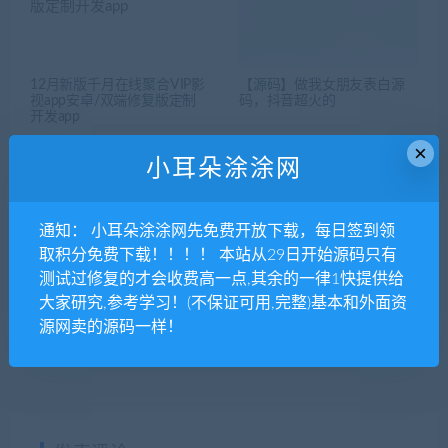
12月新版千月在线聚合VIP影
【源码】做我女朋友表白源
视app安卓/双端修复版定制
码，抖音超火的
开发app
×
小耳朵涂涂网
通知： 小耳朵涂涂网先免费开放下载，每日签到领
取积分免费下载！！！！ 本站从29日开始源码只有
测试过修复的才会收费高一点,其余的一律1快提供给
2019最新鑫迪影视双端聚合
青瓜视频APP全套源码 原生
影视1.2版本全套开源源码 去
双端ios+Android
大家研究,参考学习！(不保证可用,完整)基本和外面资
授权+视频教程
源网卖的源码一样！