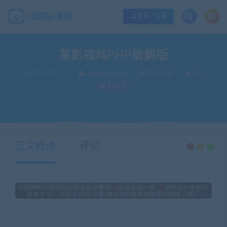
欢迎您光临小耳朵涂涂网，本站秉承服务宗旨 履行“站长”责任，销售只是起点 服
登录 / 注册
某影视纯PHP破解版
2018-07-21
xiaoerduotutu
源码分享
904
已收录
当前位置：
小耳朵涂涂官网
源码分享
某影视纯PHP破解版
>
>
正文概述
评论