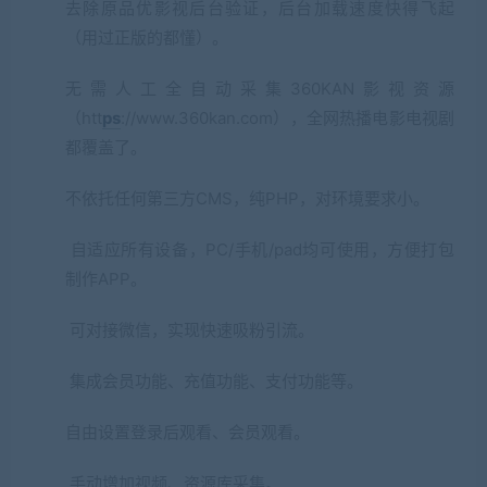
去除原品优影视后台验证，后台加载速度快得飞起
（用过正版的都懂）。
无需人工全自动采集360KAN影视资源
（htt
ps
://www.360kan.com），全网热播电影电视剧
都覆盖了。
不依托任何第三方CMS，纯PHP，对环境要求小。
自适应所有设备，PC/手机/pad均可使用，方便打包
制作APP。
可对接微信，实现快速吸粉引流。
集成会员功能、充值功能、支付功能等。
自由设置登录后观看、会员观看。
手动增加视频、资源库采集。