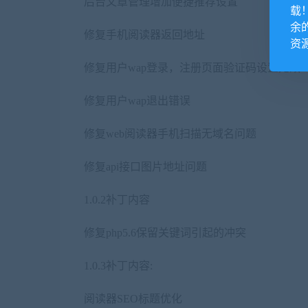
后台文章管理增加便捷推荐设置
载
余
修复手机阅读器返回地址
资
修复用户wap登录，注册页面验证码设置无效
修复用户wap退出错误
修复web阅读器手机扫描无域名问题
修复api接口图片地址问题
1.0.2补丁内容
修复php5.6保留关键词引起的冲突
1.0.3补丁内容:
阅读器SEO标题优化