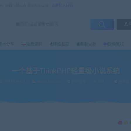
任，销售只是起点 服务永无止境！
立即加入我们
技术分享
免费源码
移动互联
看看世界
视频教程
一个基于ThinkPHP轻量级小说系统
2019-04-03
xiaoerduotutu
源码分享
885
已收录
轻量级小说系统