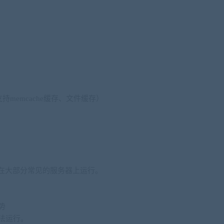
memcache缓存、文件缓存）
发，可以在大部分常见的服务器上运行。
势
无法运行。