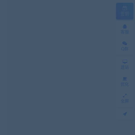
签到
客服
Q群
建站
优化
全屏