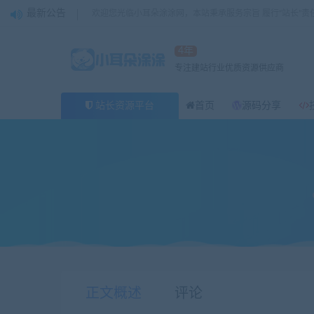
最新公告
欢迎您光临小耳朵涂涂网，本站秉承服务宗旨 履行“站长”责
4年
专注建站行业优质资源供应商
站长资源平台
首页
源码分享
当前位置：
小耳朵涂涂官网
源码分享
一个基于ThinkPHP
>
>
正文概述
评论