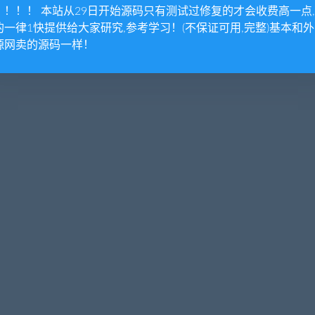
！！！！ 本站从29日开始源码只有测试过修复的才会收费高一点
的一律1快提供给大家研究,参考学习！(不保证可用,完整)基本和
源网卖的源码一样！