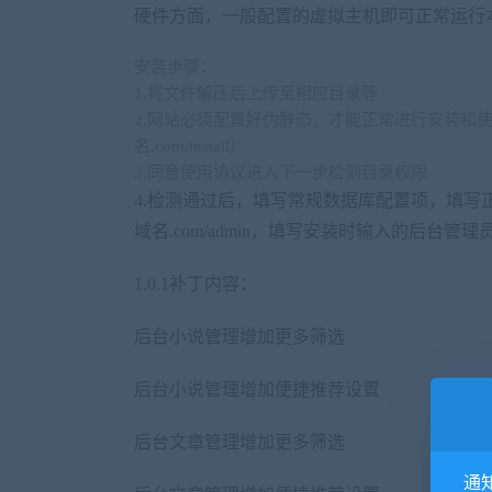
硬件方面，一般配置的虚拟主机即可正常运行
安装步骤：
1.将文件解压后上传至相应目录等
2.网站必须配置好伪静态，才能正常进行安装和使用
名.com/install）
3.同意使用协议进入下一步检测目录权限
4.检测通过后，填写常规数据库配置项，填写正确
域名.com/admin，填写安装时输入的后台管
1.0.1补丁内容：
后台小说管理增加更多筛选
后台小说管理增加便捷推荐设置
后台文章管理增加更多筛选
通