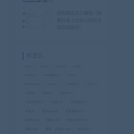
团购探店怎么赚钱（拆
解抖音上比较火的玩法
探店团购号）
标签云
ae
(15)
api
(7)
app
(20)
H5
(8)
PHP
(23)
PHP源码
(36)
PS
(14)
PTCMS
(15)
SEO
(7)
二次解析
(5)
交友
(7)
付费
(8)
字体
(6)
小程序
(52)
小程序源码
(5)
小说
(15)
小说源码
(8)
影视
(6)
影视app
(15)
影视源码
(33)
影视站
(18)
微信
(124)
微信小程序
(10)
微擎
(128)
微擎，小程序
(126)
抖音
(11)