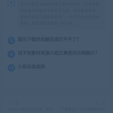
本站所有资源版权均属于原作者所有，这里所提
供资源均只能用于参考学习用，请勿直接商用。
若由于商用引起版权纠纷，一切责任均由使用者
承担。更多说明请参考 VIP介绍。
提示下载完但解压或打开不了？
找不到素材资源介绍文章里的示例图片？
小耳朵涂涂网
上一篇
下一篇
ptcms升级新增加反馈，自动
牛果果支付 1.3.8 解密开源版