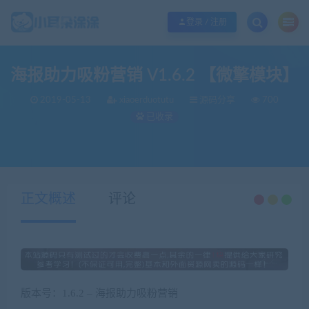
欢迎您光临小耳朵涂涂网，本站秉承服务宗旨 履行“站长”责任，销售只是起点 服
登录 / 注册
海报助力吸粉营销 V1.6.2 【微擎模块】
2019-05-13
xiaoerduotutu
源码分享
700
已收录
当前位置：
小耳朵涂涂官网
源码分享
海报助力吸粉营销 V1.6.2 【微擎模块】
>
>
正文概述
评论
版本号：1.6.2 – 海报助力吸粉营销