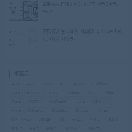
最新电视直播源M3U8分享（持续更新
中…）
团购探店怎么赚钱（拆解抖音上比较火的
玩法探店团购号）
标签云
ae
(15)
api
(7)
app
(20)
H5
(8)
PHP
(23)
PHP源码
(36)
PS
(14)
PTCMS
(15)
SEO
(7)
二次解析
(5)
交友
(7)
付费
(8)
字体
(6)
小程序
(52)
小程序源码
(5)
小说
(15)
小说源码
(8)
影视
(6)
影视app
(15)
影视源码
(33)
影视站
(18)
微信
(124)
微信小程序
(10)
微擎
(128)
微擎，小程序
(126)
抖音
(11)
授权
(5)
支付
(17)
月老
(6)
棋牌
(11)
棋牌源码
(12)
模板
(37)