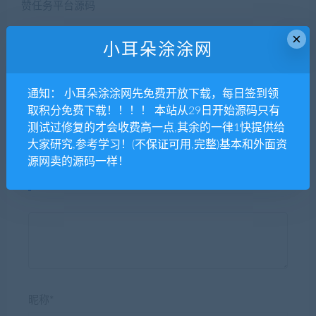
×
小耳朵涂涂网
新UI界面Thinkphp霸屏天下
闲云仿歪歪漫画网站源码 Thi
微信抖音快手关注点赞任务
nkphp内核
平台源码
通知： 小耳朵涂涂网先免费开放下载，每日签到领
取积分免费下载！！！！ 本站从29日开始源码只有
测试过修复的才会收费高一点,其余的一律1快提供给
大家研究,参考学习！(不保证可用,完整)基本和外面资
源网卖的源码一样！
发表评论
昵称*