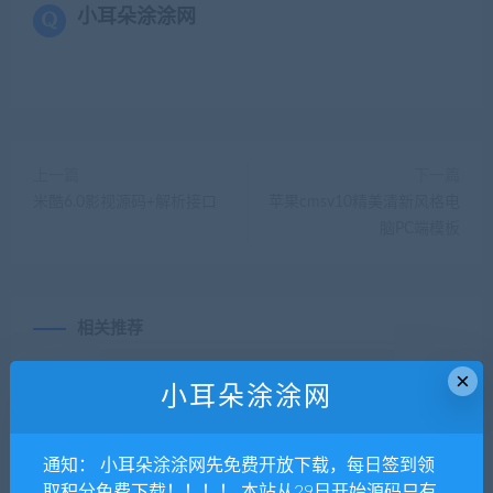
小耳朵涂涂网
上一篇
下一篇
米酷6.0影视源码+解析接口
苹果cmsv10精美清新风格电
脑PC端模板
相关推荐
×
小耳朵涂涂网
通知： 小耳朵涂涂网先免费开放下载，每日签到领
取积分免费下载！！！！ 本站从29日开始源码只有