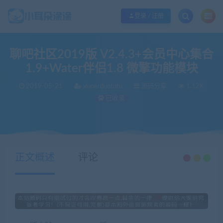
欢迎您光临小耳朵涂涂网，本站秉承服务宗旨 履行“站长”责任，销售只是起点 服
登录 / 注册
聊吧社区2019版 V2.4.3+会员中心集合
1.9+Water伴侣1.8 微擎功能模块
2019-05-21
xiaoerduotutu
源码分享
1.12K
已收录
当前位置：
小耳朵涂涂官网
源码分享
聊吧社区2019版 V2.4.3+会员中心集合1.9+Water伴侣1.8 微擎功能模块
>
>
正文概述
评论