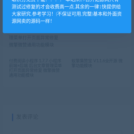
测试过修复的才会收费高一点,其余的一律1快提供给
海报营销助手 V1.1.0原版
VIP视频电影建站cms V5.0.2
【微擎功能模块】
【微擎模块】
大家研究,参考学习！(不保证可用,完整)基本和外面资
源网卖的源码一样！
付费阅读小程序 1.7.7 小程序
蚁擎集赞宝 V1.1.6全开源 微
前端+后端 后台文章管理菜单
擎功能模块
打开页面异常修复 微擎微赞
通用功能模块
发表评论