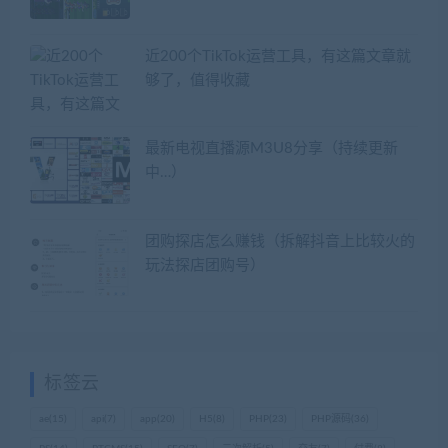
近200个TikTok运营工具，有这篇文章就
够了，值得收藏
最新电视直播源M3U8分享（持续更新
中…）
团购探店怎么赚钱（拆解抖音上比较火的
玩法探店团购号）
标签云
ae
(15)
api
(7)
app
(20)
H5
(8)
PHP
(23)
PHP源码
(36)