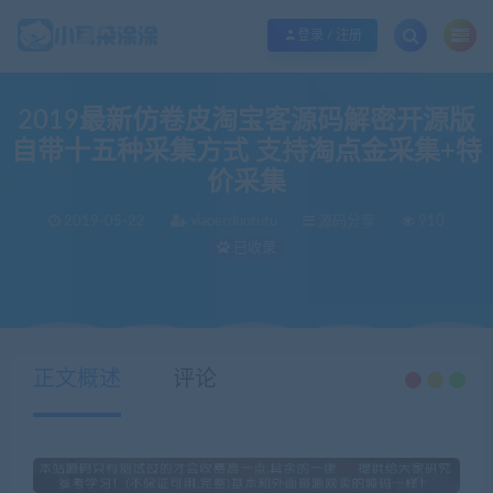
欢迎您光临小耳朵涂涂网，本站秉承服务宗旨 履行“站长”责任，销售只是起点 服
登录 / 注册
2019最新仿卷皮淘宝客源码解密开源版
自带十五种采集方式 支持淘点金采集+特
价采集
2019-05-22
xiaoerduotutu
源码分享
910
已收录
当前位置：
小耳朵涂涂官网
源码分享
2019最新仿卷皮淘宝客源码解密开源版 自带十五种采集方式 支持淘点金采集+特价采集
>
>
正文概述
评论