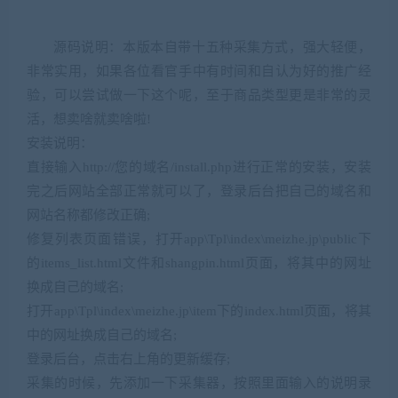
源码说明：本版本自带十五种采集方式，强大轻便，
非常实用，如果各位看官手中有时间和自认为好的推广经
验，可以尝试做一下这个呢，至于商品类型更是非常的灵
活，想卖啥就卖啥啦!
安装说明：
直接输入http://您的域名/install.php进行正常的安装，安装
完之后网站全部正常就可以了，登录后台把自己的域名和
网站名称都修改正确;
修复列表页面错误，打开app\Tpl\index\meizhe.jp\public下
的items_list.html文件和shangpin.html页面，将其中的网址
换成自己的域名;
打开app\Tpl\index\meizhe.jp\item下的index.html页面，将其
中的网址换成自己的域名;
登录后台，点击右上角的更新缓存;
采集的时候，先添加一下采集器，按照里面输入的说明录