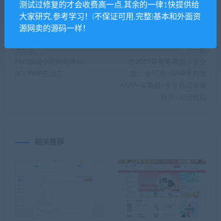
测试过修复的才会收费高一点,其余的一律1快提供给
大家研究,参考学习！(不保证可用,完整)基本和外面资
源网卖的源码一样！
上一篇
下一篇
PHP娴娴小说网站源码
仿2019最新笔趣阁小说全
PC+WAP自适应
套：含PC版+WAP手机版
+APP+采集器+多条自动采集
规则+视频教程
相关推荐