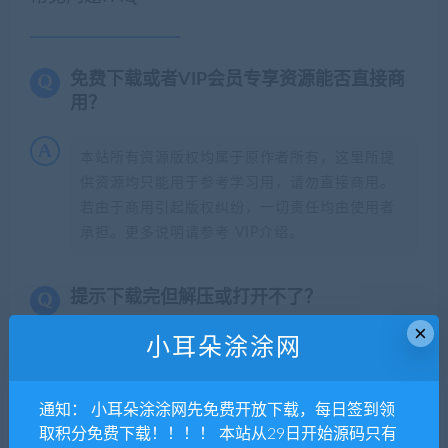
免费下载或者VIP会员专享资源能否直接商
用？
本站所有资源版权均属于原作者所有，这里所提
供资源均只能用于参考学习用，请勿直接商用。
若由于商用引起版权纠纷，一切责任均由使用者
承担。更多说明请参考 VIP介绍。
提示下载完但解压或打开不了？
×
小耳朵涂涂网
找不到素材资源介绍文章里的示例图片？
小耳朵涂涂网
通知： 小耳朵涂涂网先免费开放下载，每日签到领
取积分免费下载！！！！ 本站从29日开始源码只有