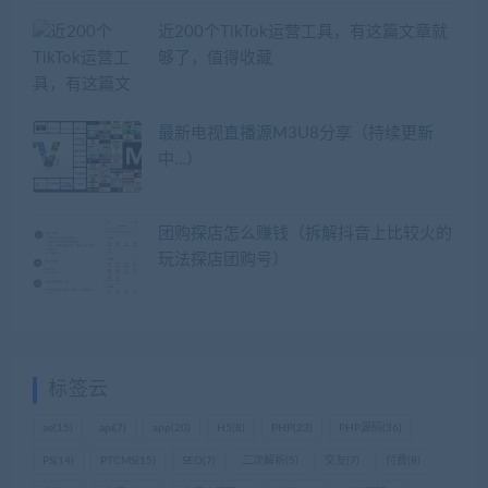
近200个TikTok运营工具，有这篇文章就
够了，值得收藏
最新电视直播源M3U8分享（持续更新
中…）
团购探店怎么赚钱（拆解抖音上比较火的
玩法探店团购号）
标签云
ae
(15)
api
(7)
app
(20)
H5
(8)
PHP
(23)
PHP源码
(36)
PS
(14)
PTCMS
(15)
SEO
(7)
二次解析
(5)
交友
(7)
付费
(8)