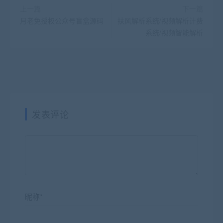
上一篇
下一篇
月老免授权公众号盲盒源码
扶风解析系统/视频解析计费
系统/视频智能解析
发表评论
昵称*