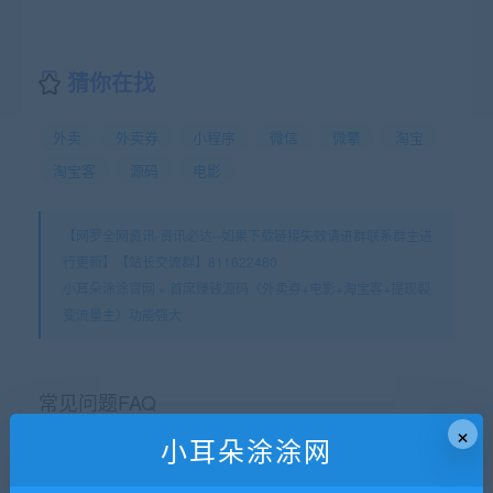
猜你在找
外卖
外卖券
小程序
微信
微擎
淘宝
淘宝客
源码
电影
【网罗全网资讯-资讯必达--如果下载链接失效请进群联系群主进
行更新】【站长交流群】811622480
小耳朵涂涂官网
»
首席赚钱源码（外卖券+电影+淘宝客+提现裂
变流量主）功能强大
常见问题FAQ
×
小耳朵涂涂网
免费下载或者VIP会员专享资源能否直接商