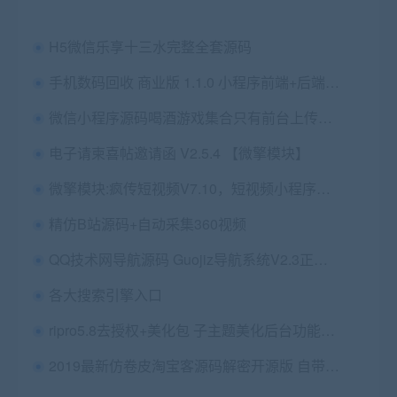
H5微信乐享十三水完整全套源码
手机数码回收 商业版 1.1.0 小程序前端+后端 修复 后台订单重复显示 微擎小程序
微信小程序源码喝酒游戏集合只有前台上传就可以使用
电子请柬喜帖邀请函 V2.5.4 【微擎模块】
微擎模块:疯传短视频V7.10，短视频小程序源码
精仿B站源码+自动采集360视频
QQ技术网导航源码 Guojiz导航系统V2.3正式版
各大搜索引擎入口
ripro5.8去授权+美化包 子主题美化后台功能开关二次开发版本 持续更新
2019最新仿卷皮淘宝客源码解密开源版 自带十五种采集方式 支持淘点金采集+特价采集