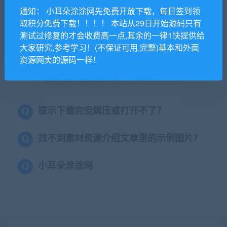
通知： 小耳朵涂涂网先免费开放下载，每日签到领
用？
取积分免费下载！！！！ 本站从29日开始源码只有
测试过修复的才会收费高一点,其余的一律1快提供给
本站所有资源版权均属于原作者所有，这里所提
大家研究,参考学习！(不保证可用,完整)基本和外面
供资源均只能用于参考学习用，请勿直接商用。
资源网卖的源码一样！
若由于商用引起版权纠纷，一切责任均由使用者
承担。更多说明请参考 VIP介绍。
提示下载完但解压或打开不了？
找不到素材资源介绍文章里的示例图片？
小耳朵涂涂网