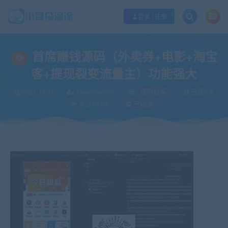
欢迎您光临小耳朵涂涂网，本站秉承服务宗旨 履行“站长”责任，销售只是起点 服
登录 / 注册
当前位置：
小耳朵涂涂官网
源码分享
首席赚钱源码（外卖券+电影+淘宝客
>
>
首席赚钱源码（外卖券+电影+淘宝
客+提现裂变流量主）功能强大
2021-10-11
xiaoerduotutu
源码分享
已售0次
关注634次
已收录