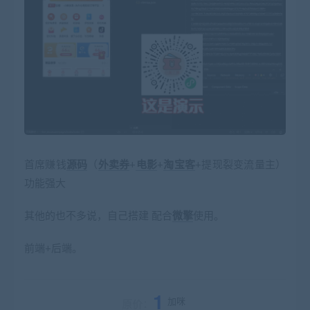
首席赚钱
源码
（
外卖券
+
电影
+
淘宝客
+提现裂变流量主）
功能强大
其他的也不多说，自己搭建 配合
微擎
使用。
前端+后端。
1
加咪
原价：