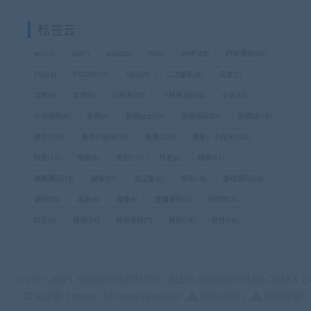
标签云
ae
(15)
api
(7)
app
(20)
H5
(8)
PHP
(23)
PHP源码
(36)
PS
(14)
PTCMS
(15)
SEO
(7)
二次解析
(5)
交友
(7)
付费
(8)
字体
(6)
小程序
(52)
小程序源码
(5)
小说
(15)
小说源码
(8)
影视
(6)
影视app
(15)
影视源码
(33)
影视站
(18)
微信
(124)
微信小程序
(10)
微擎
(128)
微擎，小程序
(126)
抖音
(11)
授权
(5)
支付
(17)
月老
(6)
棋牌
(11)
棋牌源码
(12)
模板
(37)
淘宝客
(6)
游戏
(15)
游戏源码
(19)
源码
(76)
漫画
(6)
直播
(8)
直播源码
(5)
短视频
(7)
红包
(8)
视频
(34)
视频源码
(7)
解析
(15)
软件
(16)
© 2017-2021 XIAOERDUOTUTU - BLOG.GUANGHUIJIE.COM & 小
耳朵涂涂 Theme. All rights reserved
XML地图
|
站长导航