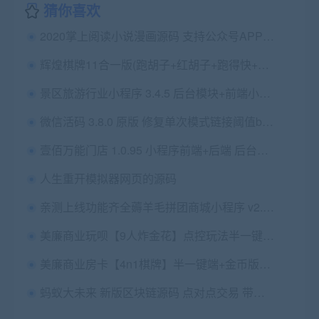
猜你喜欢
2020掌上阅读小说漫画源码 支持公众号APP打包加盟商分站代理扣量（不带采集）
辉煌棋牌11合一版(跑胡子+红胡子+跑得快+卡五星等)：含服务端+资源+网站+Android+iOS
景区旅游行业小程序 3.4.5 后台模块+前端小程序源码 微擎微赞通用模块
微信活码 3.8.0 原版 修复单次模式链接阈值bug 修复活码炮灰域名的BUG 微擎微赞通用功能模块
壹佰万能门店 1.0.95 小程序前端+后端 后台订单发货时 快递公司显示不正确问题 微擎模块
人生重开模拟器网页的源码
亲测上线功能齐全薅羊毛拼团商城小程序 v2.6.5 开源版
美廉商业玩呗【9人炸金花】点控玩法半一键服务端+会员视频教程+安卓苹果端+图文教程
美廉商业房卡【4n1棋牌】半一键端+金币版运营版+后台+解决卡房延时问题+安卓苹果端
蚂蚁大未来 新版区块链源码 点对点交易 带曲线图/六级分销