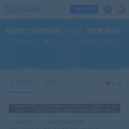
欢迎您光临小耳朵涂涂网，本站秉承服务宗旨 履行“站长”责任，销售只是起点 服
登录 / 注册
海报助力吸粉营销 V1.6.2 【微擎模块】
2019-06-05
xiaoerduotutu
源码分享
827
已收录
当前位置：
小耳朵涂涂官网
源码分享
海报助力吸粉营销 V1.6.2 【微擎模块】
>
>
正文概述
评论
版本号：1.6.2 – 海报助力吸粉营销