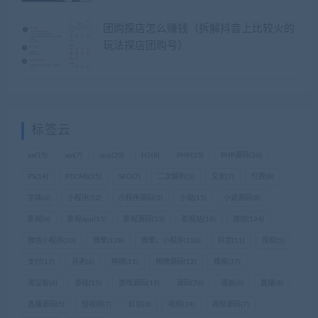
团购探店怎么赚钱（拆解抖音上比较火的
玩法探店团购号）
标签云
ae
(15)
api
(7)
app
(20)
H5
(8)
PHP
(23)
PHP源码
(36)
PS
(14)
PTCMS
(15)
SEO
(7)
二次解析
(5)
交友
(7)
付费
(8)
字体
(6)
小程序
(52)
小程序源码
(5)
小说
(15)
小说源码
(8)
影视
(6)
影视app
(15)
影视源码
(33)
影视站
(18)
微信
(124)
微信小程序
(10)
微擎
(128)
微擎，小程序
(126)
抖音
(11)
授权
(5)
支付
(17)
月老
(6)
棋牌
(11)
棋牌源码
(12)
模板
(37)
淘宝客
(6)
游戏
(15)
游戏源码
(19)
源码
(76)
漫画
(6)
直播
(8)
直播源码
(5)
短视频
(7)
红包
(8)
视频
(34)
视频源码
(7)