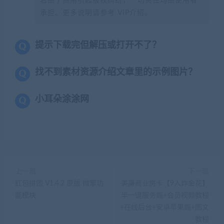
若由于商用引起版权纠纷，一切责任均由使用者
承担。更多说明请参考 VIP介绍。
提示下载完但解压或打开不了？
找不到素材资源介绍文章里的示例图片？
小耳朵涂涂网
上一篇
下一篇
红包拼团 V1.4.2 原版 微擎功
美廉商业房卡【9人炸金花】
能模块
半一键服务端+会员视频教程
+在线后台+安卓苹果端+图文
教程