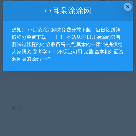
首发任务平台任务系统源码
永和主页Pc官方网站代理 V5.
×
积分墙全民帮扶防众人帮蚂
9.3正版 【微擎主页控制模
小耳朵涂涂网
蚁帮扶系统源码任务发布-小
块】
耳朵涂涂网
通知： 小耳朵涂涂网先免费开放下载，每日签到领
取积分免费下载！！！！ 本站从29日开始源码只有
测试过修复的才会收费高一点,其余的一律1快提供给
大家研究,参考学习！(不保证可用,完整)基本和外面资
发表评论
源网卖的源码一样！
昵称*