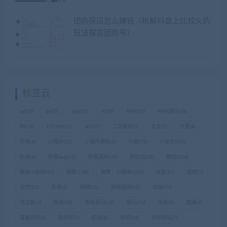
团购探店怎么赚钱（拆解抖音上比较火的
玩法探店团购号）
标签云
ae
(15)
api
(7)
app
(20)
H5
(8)
PHP
(23)
PHP源码
(36)
PS
(14)
PTCMS
(15)
SEO
(7)
二次解析
(5)
交友
(7)
付费
(8)
字体
(6)
小程序
(52)
小程序源码
(5)
小说
(15)
小说源码
(8)
影视
(6)
影视app
(15)
影视源码
(33)
影视站
(18)
微信
(124)
微信小程序
(10)
微擎
(128)
微擎，小程序
(126)
抖音
(11)
授权
(5)
支付
(17)
月老
(6)
棋牌
(11)
棋牌源码
(12)
模板
(37)
淘宝客
(6)
游戏
(15)
游戏源码
(19)
源码
(76)
漫画
(6)
直播
(8)
直播源码
(5)
短视频
(7)
红包
(8)
视频
(34)
视频源码
(7)