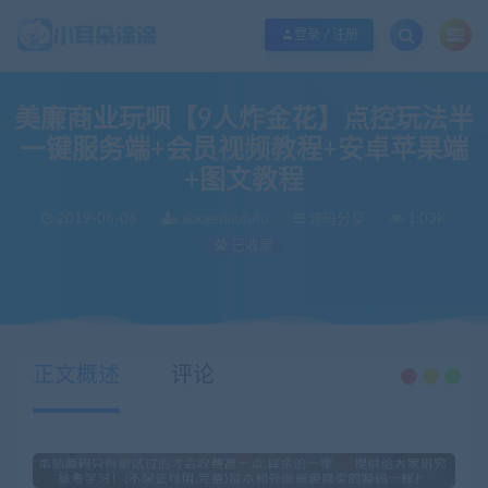
欢迎您光临小耳朵涂涂网，本站秉承服务宗旨 履行“站长”责任，销售只是起点 服
登录 / 注册
美廉商业玩呗【9人炸金花】点控玩法半
一键服务端+会员视频教程+安卓苹果端
+图文教程
2019-06-06
xiaoerduotutu
源码分享
1.03K
已收录
当前位置：
小耳朵涂涂官网
源码分享
美廉商业玩呗【9人炸金花】点控玩法半一键服务端+会员视频教程+安卓苹果端+图文教程
>
>
正文概述
评论