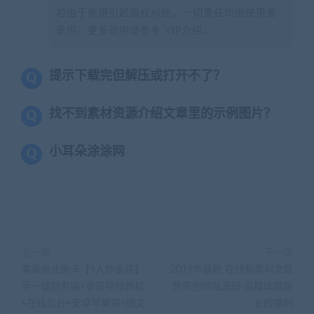
若由于商用引起版权纠纷，一切责任均由使用者
承担。更多说明请参考 VIP介绍。
提示下载完但解压或打开不了？
找不到素材资源介绍文章里的示例图片？
小耳朵涂涂网
上一篇
下一篇
美廉商业房卡【9人炸金花】
2019年最新 在线智能AI文章
半一键服务端+会员视频教程
伪原创网站源码 自媒体跟站
+在线后台+安卓苹果端+图文
长的福利