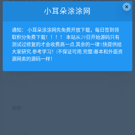
H5微信乐享十三水完整全套
美廉商业房卡【9人炸金花】
×
源码
半一键服务端+会员视频教程
小耳朵涂涂网
+在线后台+安卓苹果端+图文
教程
通知： 小耳朵涂涂网先免费开放下载，每日签到领
取积分免费下载！！！！ 本站从29日开始源码只有
测试过修复的才会收费高一点,其余的一律1快提供给
大家研究,参考学习！(不保证可用,完整)基本和外面资
发表评论
源网卖的源码一样！
昵称*