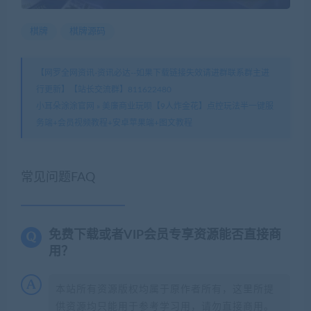
棋牌
棋牌源码
【网罗全网资讯-资讯必达--如果下载链接失效请进群联系群主进
行更新】【站长交流群】811622480
小耳朵涂涂官网
»
美廉商业玩呗【9人炸金花】点控玩法半一键服
务端+会员视频教程+安卓苹果端+图文教程
常见问题FAQ
免费下载或者VIP会员专享资源能否直接商
用？
本站所有资源版权均属于原作者所有，这里所提
供资源均只能用于参考学习用，请勿直接商用。