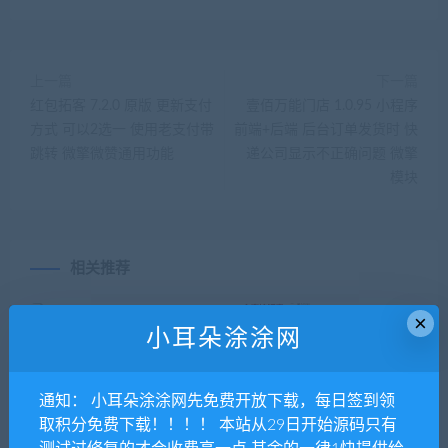
上一篇
下一篇
红包拓客 7.2.0 原版 更新支付
壹佰万能门店 1.0.95 小程序
方式 可以2选一 使用老支付带
前端+后端 后台订单发货时 快
跳转 微擎微赞通用功能
递公司显示不正确问题 微擎
模块
相关推荐
×
小耳朵涂涂网
通知： 小耳朵涂涂网先免费开放下载，每日签到领
取积分免费下载！！！！ 本站从29日开始源码只有
蚁擎集赞宝 V1.1.6全开源 微
PHP在线文字转语音合成源码