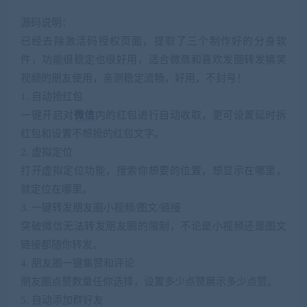
源码说明：
已经去除激活码授权页面，提取了三个制作好的分身软
件，功能很稳定也很好用，适合微商和喜欢发圈转发搞笑
视频的朋友使用，亲测稳定流畅，好用，不封号！
1. 自动抢红包
一键开启对
微信
内的红包进行自动收取，更可设置延时拆
红包和设置不想抢的红包文字。
2. 虚拟定位
打开虚拟定位功能，搜索你想要的位置，想显示在哪里，
就定位在哪里。
3. 一键转发
小视频/图文/链接
朋友圈
突破
无法转发朋友圈的限制，不论是小视频还是图文
微信
链接都随你转发。
4. 朋友圈一键集赞和评论
朋友圈点赞数量任你选择，设置多少点赞展示多少点赞。
5. 自动添加群好友