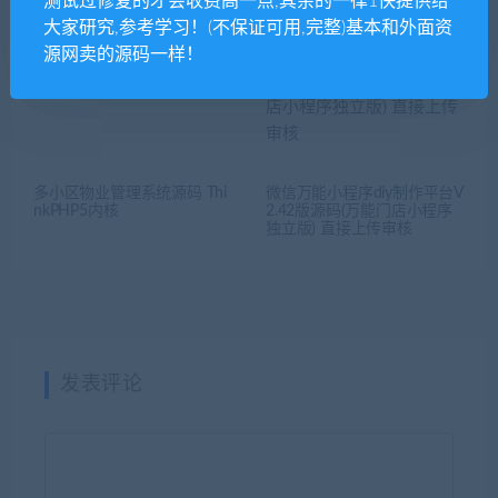
测试过修复的才会收费高一点,其余的一律1快提供给
擎功能模块
大家研究,参考学习！(不保证可用,完整)基本和外面资
源网卖的源码一样！
多小区物业管理系统源码 Thi
微信万能小程序diy制作平台V
nkPHP5内核
2.42版源码(万能门店小程序
独立版) 直接上传审核
发表评论