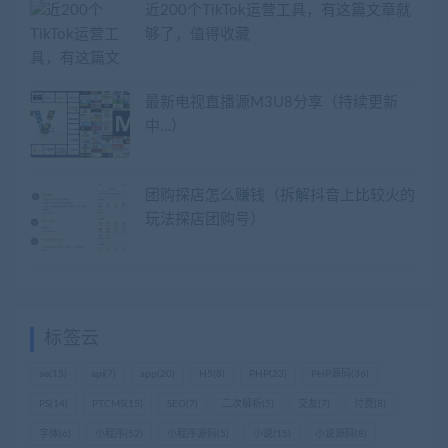
近200个TikTok运营工具，有这篇文章就
够了，值得收藏
最新电视直播源M3U8分享（持续更新
中…）
团购探店怎么赚钱（拆解抖音上比较火的
玩法探店团购号）
标签云
ae
(15)
api
(7)
app
(20)
H5
(8)
PHP
(23)
PHP源码
(36)
PS
(14)
PTCMS
(15)
SEO
(7)
二次解析
(5)
交友
(7)
付费
(8)
字体
(6)
小程序
(52)
小程序源码
(5)
小说
(15)
小说源码
(8)