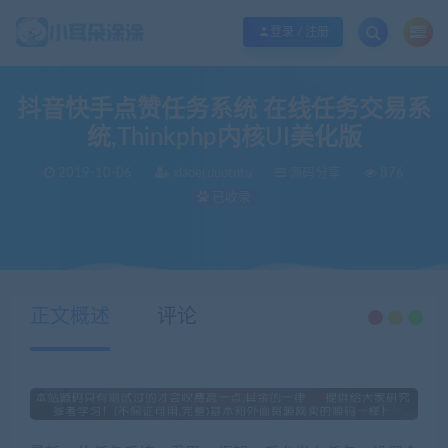
欢迎您光临小耳朵涂涂网，本站秉承服务宗旨 履行“站长”责任，销售只是起点 服
登录 / 注册
抖音快手点赞任务系统 在线任务交易系
统,Thinkphp内核UI美化版
2019-10-06
xiaoerduotutu
源码分享
876
已收录
当前位置：
小耳朵涂涂官网
源码分享
抖音快手点赞任务系统 在线任务交易系统,Thinkphp内核UI美化版
>
>
正文概述
评论