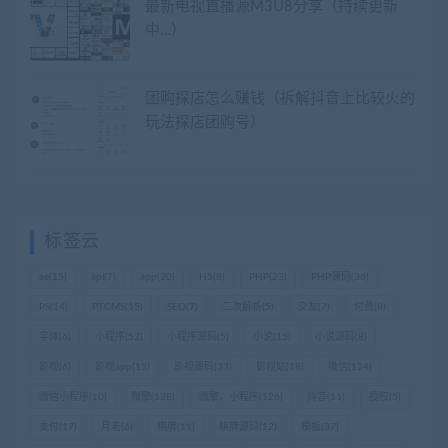
最新电视直播源M3U8分享（持续更新
中…）
团购探店怎么赚钱（拆解抖音上比较火的
玩法探店团购号）
标签云
ae
(15)
api
(7)
app
(20)
H5
(8)
PHP
(23)
PHP源码
(36)
PS
(14)
PTCMS
(15)
SEO
(7)
二次解析
(5)
交友
(7)
付费
(8)
字体
(6)
小程序
(52)
小程序源码
(5)
小说
(15)
小说源码
(8)
影视
(6)
影视app
(15)
影视源码
(33)
影视站
(18)
微信
(124)
微信小程序
(10)
微擎
(128)
微擎，小程序
(126)
抖音
(11)
授权
(5)
支付
(17)
月老
(6)
棋牌
(11)
棋牌源码
(12)
模板
(37)