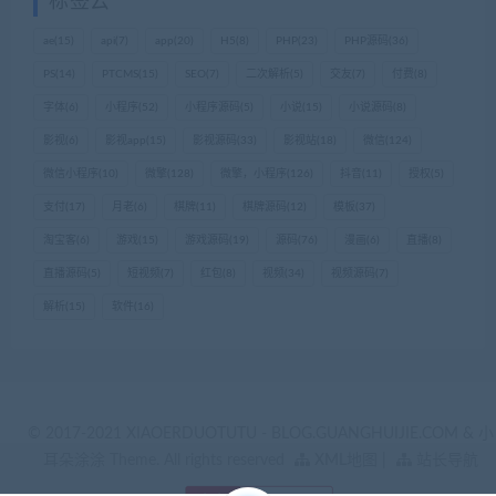
标签云
ae
(15)
api
(7)
app
(20)
H5
(8)
PHP
(23)
PHP源码
(36)
PS
(14)
PTCMS
(15)
SEO
(7)
二次解析
(5)
交友
(7)
付费
(8)
字体
(6)
小程序
(52)
小程序源码
(5)
小说
(15)
小说源码
(8)
影视
(6)
影视app
(15)
影视源码
(33)
影视站
(18)
微信
(124)
微信小程序
(10)
微擎
(128)
微擎，小程序
(126)
抖音
(11)
授权
(5)
支付
(17)
月老
(6)
棋牌
(11)
棋牌源码
(12)
模板
(37)
淘宝客
(6)
游戏
(15)
游戏源码
(19)
源码
(76)
漫画
(6)
直播
(8)
直播源码
(5)
短视频
(7)
红包
(8)
视频
(34)
视频源码
(7)
解析
(15)
软件
(16)
© 2017-2021 XIAOERDUOTUTU - BLOG.GUANGHUIJIE.COM & 小
耳朵涂涂 Theme. All rights reserved
XML地图
|
站长导航