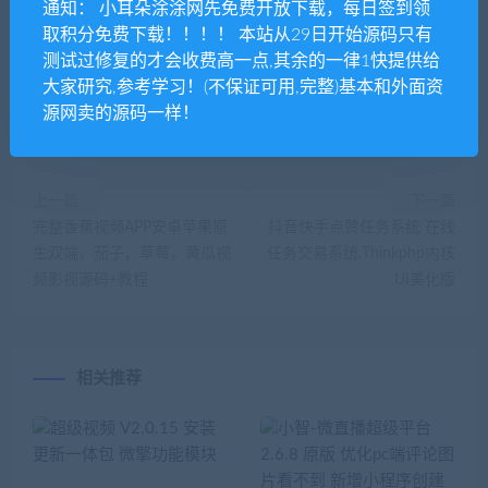
通知： 小耳朵涂涂网先免费开放下载，每日签到领
取积分免费下载！！！！ 本站从29日开始源码只有
小耳朵涂涂网
测试过修复的才会收费高一点,其余的一律1快提供给
大家研究,参考学习！(不保证可用,完整)基本和外面资
源网卖的源码一样！
上一篇
下一篇
完整香蕉视频APP安卓苹果原
抖音快手点赞任务系统 在线
生双端，茄子，草莓，黄瓜视
任务交易系统,Thinkphp内核
频影视源码+教程
UI美化版
相关推荐