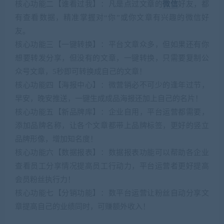
核心功能二【谁看过我】：凡是点过文章的
微信
好友，都
有查看数据，精准掌握对“你”或你文章有兴趣的微信好
友。
核心功能三【一键转换】：平台文章众多，但如果还有你
想要转发分享，但没有的文章，一键转换，只需要复制公
众号文章，5秒即可转换成自己的文章！
核心功能四【海报中心】：微营销必不可少的逢年过节，
早安，晚安推送，一键生成成品海报还加上自己的名片！
核心功能五【新品牌库】：企业自用，平台运营都需要，
添加品牌名称，让各个文章都带上品牌标签，更好的竖立
品牌形像，增加知名度！
核心功能六【数据报表】：数据报表功能可以帮助各企业
查看员工分享情况提高员工行动力，平台运营者更好提高
会员粉丝执行力！
核心功能七【分销功能】：数平台运营让粉丝自动分享文
章提高自己的业绩同时，可赚额外收入！