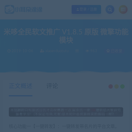
欢迎您光临小耳朵涂涂网，本站秉承服务宗旨 履行“站长”责任，销售只是起点 服
登录 / 注册
米哆全民软文推广 V1.8.5 原版 微擎功能
模块
2019-10-06
xiaoerduotutu
963
已收录
当前位置：
小耳朵涂涂官网
源码分享
米哆全民软文推广 V1.8.5 原版 微擎功能模块
>
>
正文概述
评论
核心功能一【一键转发】：一键转发带名片的平台文章。