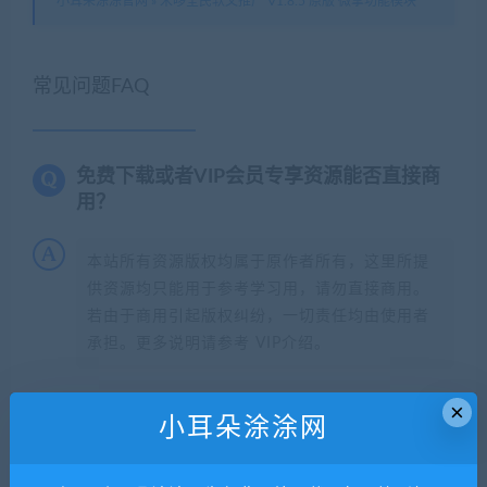
小耳朵涂涂官网
»
米哆全民软文推广 V1.8.5 原版 微擎功能模块
常见问题FAQ
免费下载或者VIP会员专享资源能否直接商
用？
本站所有资源版权均属于原作者所有，这里所提
供资源均只能用于参考学习用，请勿直接商用。
若由于商用引起版权纠纷，一切责任均由使用者
承担。更多说明请参考 VIP介绍。
×
提示下载完但解压或打开不了？
小耳朵涂涂网
找不到素材资源介绍文章里的示例图片？