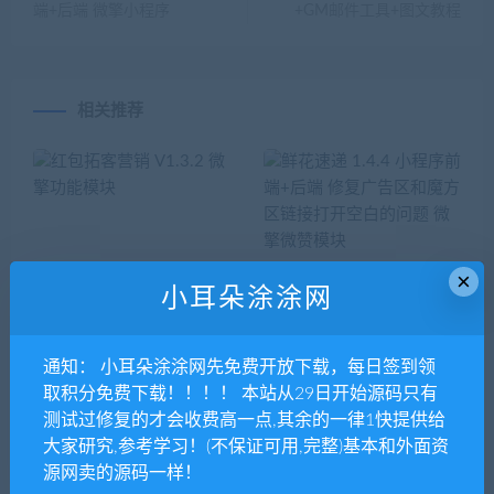
端+后端 微擎小程序
+GM邮件工具+图文教程
相关推荐
×
小耳朵涂涂网
红包拓客营销 V1.3.2 微擎功
鲜花速递 1.4.4 小程序前端
能模块
+后端 修复广告区和魔方区链
接打开空白的问题 微擎微赞
模块
通知： 小耳朵涂涂网先免费开放下载，每日签到领
取积分免费下载！！！！ 本站从29日开始源码只有
测试过修复的才会收费高一点,其余的一律1快提供给
大家研究,参考学习！(不保证可用,完整)基本和外面资
源网卖的源码一样！