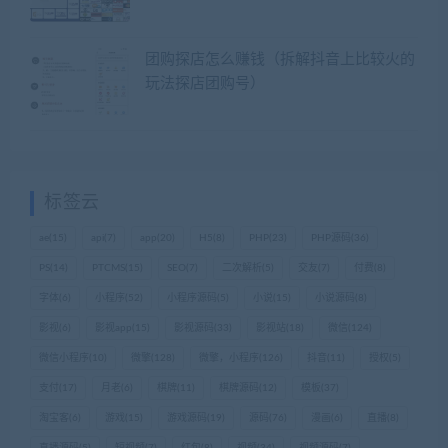
团购探店怎么赚钱（拆解抖音上比较火的
玩法探店团购号）
标签云
ae
(15)
api
(7)
app
(20)
H5
(8)
PHP
(23)
PHP源码
(36)
PS
(14)
PTCMS
(15)
SEO
(7)
二次解析
(5)
交友
(7)
付费
(8)
字体
(6)
小程序
(52)
小程序源码
(5)
小说
(15)
小说源码
(8)
影视
(6)
影视app
(15)
影视源码
(33)
影视站
(18)
微信
(124)
微信小程序
(10)
微擎
(128)
微擎，小程序
(126)
抖音
(11)
授权
(5)
支付
(17)
月老
(6)
棋牌
(11)
棋牌源码
(12)
模板
(37)
淘宝客
(6)
游戏
(15)
游戏源码
(19)
源码
(76)
漫画
(6)
直播
(8)
直播源码
(5)
短视频
(7)
红包
(8)
视频
(34)
视频源码
(7)