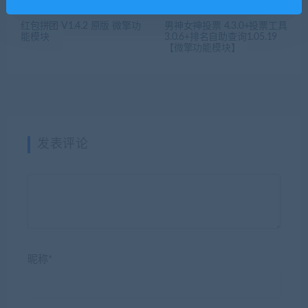
红包拼团 V1.4.2 原版 微擎功
男神女神投票 4.3.0+投票工具
能模块
3.0.6+排名自助查询1.05.19
【微擎功能模块】
发表评论
昵称*