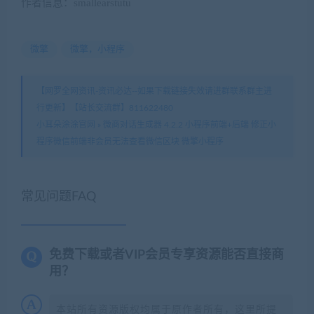
作者信息：smallearstutu
微擎
微擎，小程序
【网罗全网资讯-资讯必达--如果下载链接失效请进群联系群主进
行更新】【站长交流群】811622480
小耳朵涂涂官网
»
微商对话生成器 4.2.2 小程序前端+后端 修正小
程序微信前端非会员无法查看微信区块 微擎小程序
常见问题FAQ
免费下载或者VIP会员专享资源能否直接商
用？
本站所有资源版权均属于原作者所有，这里所提