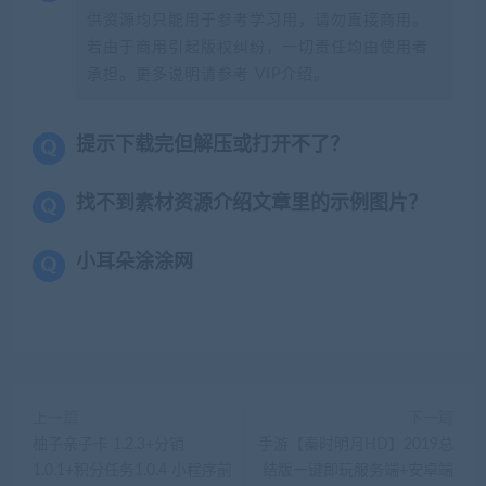
供资源均只能用于参考学习用，请勿直接商用。
若由于商用引起版权纠纷，一切责任均由使用者
承担。更多说明请参考 VIP介绍。
提示下载完但解压或打开不了？
找不到素材资源介绍文章里的示例图片？
小耳朵涂涂网
上一篇
下一篇
柚子亲子卡 1.2.3+分销
手游【秦时明月HD】2019总
1.0.1+积分任务1.0.4 小程序前
结版一键即玩服务端+安卓端