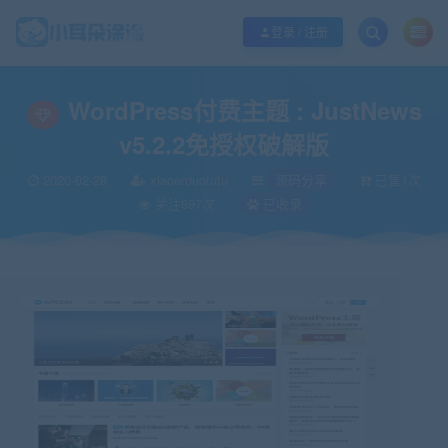
欢迎您光临小耳朵涂涂网，本站秉承服务宗旨 履行“站长”责任，销售只是起点 服
登录 / 注册
当前位置：
小耳朵涂涂官网
源码分享
WordPress付费主题 : JustNews v
>
>
WordPress付费主题 : JustNews
v5.2.2免授权破解版
2020-02-28
xiaoerduotutu
源码分享
已售1次
关注697次
已收录