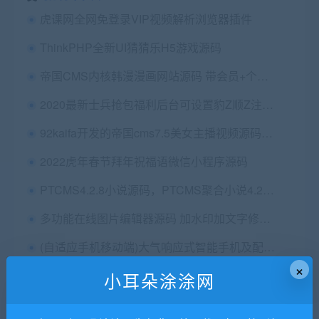
虎课网全网免登录VIP视频解析浏览器插件
ThinkPHP全新UI猜猜乐H5游戏源码
帝国CMS内核韩漫漫画网站源码 带会员+个人免签约支付+火车头采集
2020最新士兵抢包福利后台可设置豹Z顺Z注册赠送金币
92kaifa开发的帝国cms7.5美女主播视频源码+自适应手机端 带vip会员下载功能
2022虎年春节拜年祝福语微信小程序源码
PTCMS4.2.8小说源码，PTCMS聚合小说4.2.8安装教程
多功能在线图片编辑器源码 加水印加文字修剪等
(自适应手机移动端)大气响应式智能手机及配件公司网站源码 织梦dedecms模板
×
我们拉票 V4.3.2 【微擎程序模块】
小耳朵涂涂网