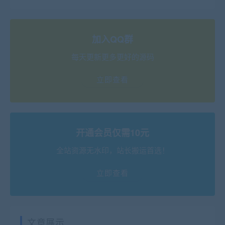
加入QQ群
每天更新更多更好的源码
立即查看
开通会员仅需10元
全站资源无水印，站长搬运首选！
立即查看
文章展示