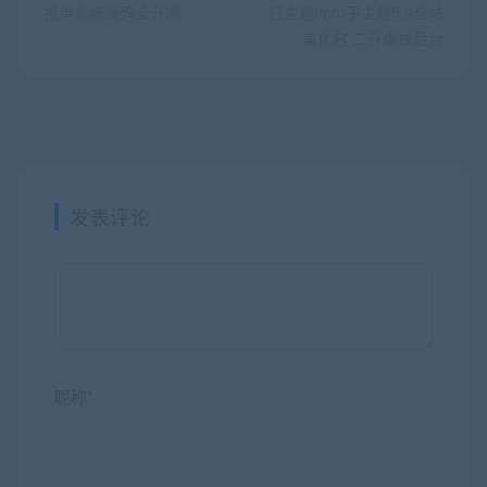
抢单系统源码全开源
日主题ripro子主题5.6全站
美化包 二开集成后台
发表评论
昵称*