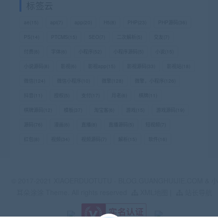
标签云
ae
(15)
api
(7)
app
(20)
H5
(8)
PHP
(23)
PHP源码
(36)
PS
(14)
PTCMS
(15)
SEO
(7)
二次解析
(5)
交友
(7)
付费
(8)
字体
(6)
小程序
(52)
小程序源码
(5)
小说
(15)
小说源码
(8)
影视
(6)
影视app
(15)
影视源码
(33)
影视站
(18)
微信
(124)
微信小程序
(10)
微擎
(128)
微擎，小程序
(126)
抖音
(11)
授权
(5)
支付
(17)
月老
(6)
棋牌
(11)
棋牌源码
(12)
模板
(37)
淘宝客
(6)
游戏
(15)
游戏源码
(19)
源码
(76)
漫画
(6)
直播
(8)
直播源码
(5)
短视频
(7)
红包
(8)
视频
(34)
视频源码
(7)
解析
(15)
软件
(16)
© 2017-2021 XIAOERDUOTUTU - BLOG.GUANGHUIJIE.COM & 小
耳朵涂涂 Theme. All rights reserved
XML地图
|
站长导航