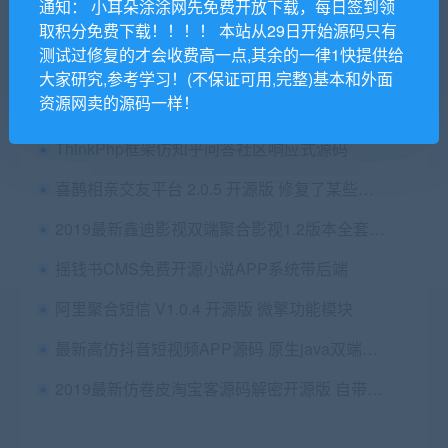
通知： 小耳朵涂涂网先免费开放下载，每日签到领
Thinkphp内核手机话费充值系统源码
取积分免费下载！！！！ 本站从29日开始源码只有
测试过修复的才会收费高一点,其余的一律1快提供给
最新个人发卡网Thinkphp5源码
大家研究,参考学习！(不保证可用,完整)基本和外面
资源网卖的源码一样！
前端uni+后端php开发的影票返利系统源码
ThinkPhp框架仿知乎问答社区响应式源码
喜鹊相亲交友平台 2.0.5 开源版 修复了某些用户身份卡头像合成失败的BUG 微擎功能模块
2019最新鑫迪影视双端聚合影视1.2版本全套开源源码 去授权+视频教程
摇钱书CMS免费开源小说APP系统带后端
阿里聚合短信 V1.0.4 开源版 微擎功能模块
最新高仿抖音短视频APP源码 原生java双端源码
2019最新仿卷皮淘宝客源码解密开源版 自带十五种采集方式 支持淘点金采集+特价采集