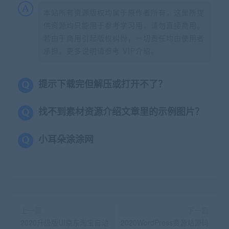
本站所有资源版权均属于原作者所有，这里所提
供资源均只能用于参考学习用，请勿直接商用。
若由于商用引起版权纠纷，一切责任均由使用者
承担。更多说明请参考 VIP介绍。
提示下载完但解压或打开不了？
找不到素材资源介绍文章里的示例图片？
小耳朵涂涂网
上一篇
下一篇
2020升级版UI京东淘宝自动
2020WordPress资源站源码