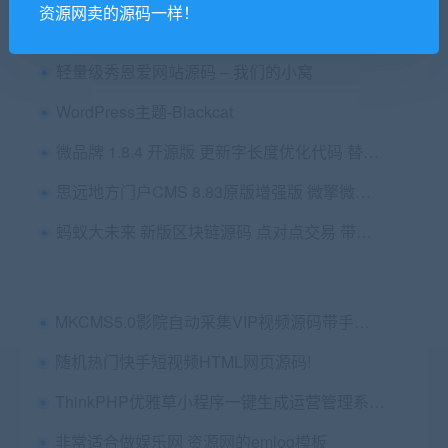
资源网卖的源码一样！
永和首页PC官网代理 V5.9.1原版微擎首页模块 【微擎首页模块】
轻量级秀恩爱网站源码 – 我们的小窝
WordPress主题-Blackcat
微品牌 1.8.4 开源版 更新字长度优化代码 替换新版的编辑器 微擎功能模块
思远地方门户CMS 8.83原版增强版 微擎微赞通用功能模块
蚂蚁大未来 新版区块链源码 点对点交易 带曲线图/六级分销
MKCMS5.0影院自动采集VIP视频源码带手机端
随机热门快手短视频HTML网页源码!
ThinkPHP优雅草小程序一键生成运营管理系统源码
非常适合做娱乐网 资源网的emlog模板