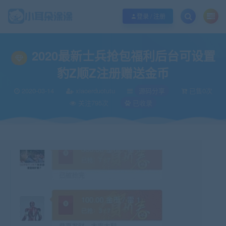
欢迎您光临小耳朵涂涂网，本站秉承服务宗旨 履行“站长”责任，销售只是起点 服
登录 / 注册
当前位置：
小耳朵涂涂官网
源码分享
2020最新士兵抢包福利后台可设置豹
>
>
2020最新士兵抢包福利后台可设置
豹Z顺Z注册赠送金币
2020-03-14
xiaoerduotutu
源码分享
已售0次
关注795次
已收录