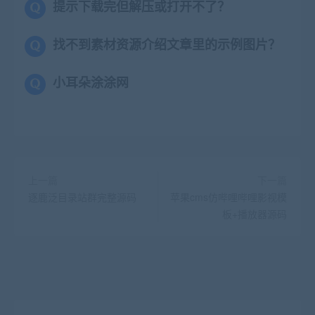
提示下载完但解压或打开不了？
找不到素材资源介绍文章里的示例图片？
小耳朵涂涂网
上一篇
下一篇
逐鹿泛目录站群完整源码
苹果cms仿哔哩哔哩影视模
板+播放器源码