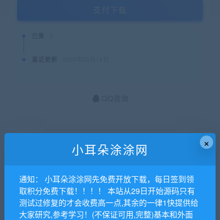
支付下载
已售
0
最近更新
2020年03月14日
QQ咨询
猜你喜欢
×
小耳朵涂涂网
米酷CMS7.0.0修改版,影视网站源码免费下载
PHP新版免签支付源码fastpay支付添加店员免监控挂机支付系统+码商+代理+盘口
通知： 小耳朵涂涂网先免费开放下载，每日签到领
取积分免费下载！！！！ 本站从29日开始源码只有
柚子家政 V6.1.5+分销插件1.0.2 小程序前端+后端 修复过期砍价还可以参与问题 微擎微赞通用模块
测试过修复的才会收费高一点,其余的一律1快提供给
大家研究,参考学习！(不保证可用,完整)基本和外面
人人商城 V3 3.12.83 开源安装更新一体版 【微擎小程序】