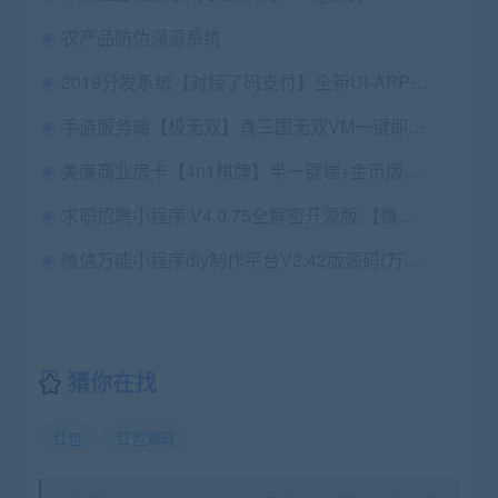
农产品防伪溯源系统
2019分发系统【对接了码支付】全新UI-APP分发系统网站源码-APP分发平台
手游服务端【极无双】真三国无双VM一键即玩服务端+手工外网端+在线GM+详细教程
美廉商业房卡【4n1棋牌】半一键端+金币版运营版+后台+解决卡房延时问题+安卓苹果端
求职招聘小程序 V4.0.75全解密开源版 【微擎小程序】
微信万能小程序diy制作平台V2.42版源码(万能门店小程序独立版) 直接上传审核
猜你在找
红包
红包源码