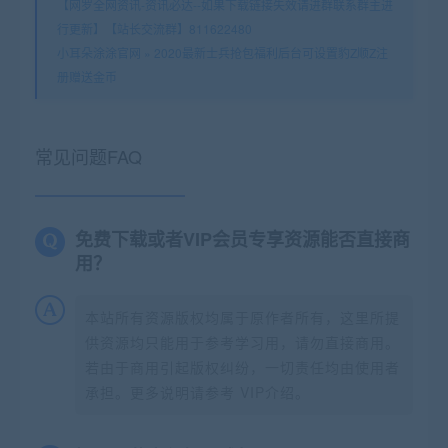
【网罗全网资讯-资讯必达--如果下载链接失效请进群联系群主进
行更新】【站长交流群】811622480
小耳朵涂涂官网
»
2020最新士兵抢包福利后台可设置豹Z顺Z注
册赠送金币
常见问题FAQ
免费下载或者VIP会员专享资源能否直接商
用？
本站所有资源版权均属于原作者所有，这里所提
供资源均只能用于参考学习用，请勿直接商用。
若由于商用引起版权纠纷，一切责任均由使用者
承担。更多说明请参考 VIP介绍。