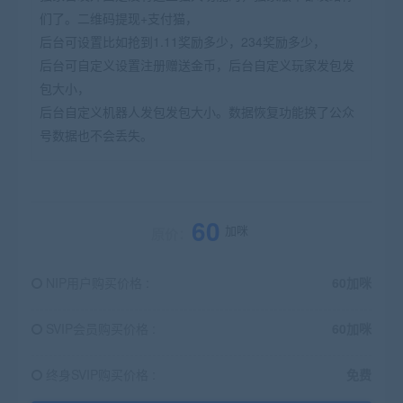
们了。二维码提现+支付猫，
后台可设置比如抢到1.11奖励多少，234奖励多少，
后台可自定义设置注册赠送金币，后台自定义玩家发包发
包大小，
后台自定义机器人发包发包大小。数据恢复功能换了公众
号数据也不会丢失。
60
加咪
原价：
NIP用户购买价格 :
60加咪
SVIP会员购买价格 :
60加咪
终身SVIP购买价格 :
免费